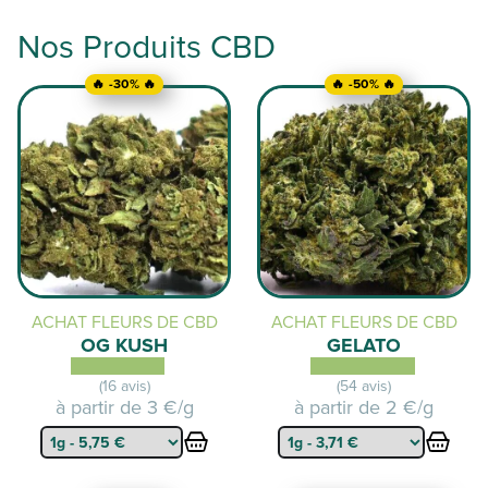
Nos Produits CBD
🔥 -30% 🔥
🔥 -50% 🔥
ACHAT FLEURS DE CBD
ACHAT FLEURS DE CBD
OG KUSH
GELATO
(16 avis)
(54 avis)
à partir de
3 €/g
à partir de
2 €/g