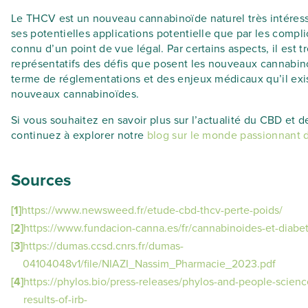
Le THCV est un nouveau cannabinoïde naturel très intéress
ses potentielles applications potentielle que par les complic
connu d’un point de vue légal. Par certains aspects, il est t
représentatifs des défis que posent les nouveaux cannabin
terme de réglementations et des enjeux médicaux qu’il exi
nouveaux cannabinoïdes.
Si vous souhaitez en savoir plus sur l’actualité du CBD et d
continuez à explorer notre
blog sur le monde passionnant
Sources
[1]
https://www.newsweed.fr/etude-cbd-thcv-perte-poids/
[2]
https://www.fundacion-canna.es/fr/cannabinoides-et-diabe
[3]
https://dumas.ccsd.cnrs.fr/dumas-
04104048v1/file/NIAZI_Nassim_Pharmacie_2023.pdf
[4]
https://phylos.bio/press-releases/phylos-and-people-scien
results-of-irb-