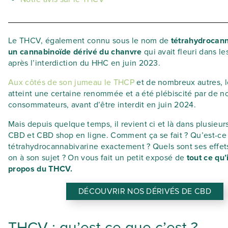
Le THCV, également connu sous le nom de
tétrahydrocann
un cannabinoïde dérivé du chanvre
qui avait fleuri dans l
après l’interdiction du HHC en juin 2023.
Aux côtés de son jumeau le THCP
et de nombreux autres, 
atteint une certaine renommée et a été plébiscité par de 
consommateurs, avant d’être interdit en juin 2024.
Mais depuis quelque temps, il revient ci et là dans plusieu
CBD et CBD shop en ligne. Comment ça se fait ? Qu’est-ce
tétrahydrocannabivarine exactement ? Quels sont ses effets
on à son sujet ? On vous fait un petit exposé de
tout ce qu’i
propos du THCV.
DÉCOUVRIR NOS DÉRIVÉS DE CBD
THCV : qu’est ce que c’est ?