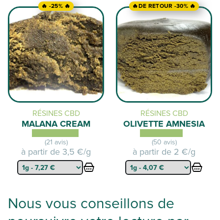
🔥 -25% 🔥
🔥DE RETOUR -30% 🔥
RÉSINES CBD
RÉSINES CBD
MALANA CREAM
OLIVETTE AMNESIA
(21 avis)
(50 avis)
à partir de
3,5 €/g
à partir de
2 €/g
Nous vous conseillons de