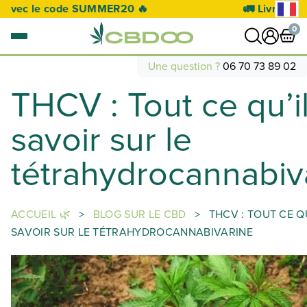
🚛 Livraison offerte à partir de 50€ 🚛
0
Une question ?
06 70 73 89 02
THCV : Tout ce qu’il
0 article
VOIR PANIER
savoir sur le
Votre panier est vide.
tétrahydrocannabiv
ACCUEIL 🌿
>
BLOG SUR LE CBD
>
THCV : TOUT CE Q
SAVOIR SUR LE TÉTRAHYDROCANNABIVARINE