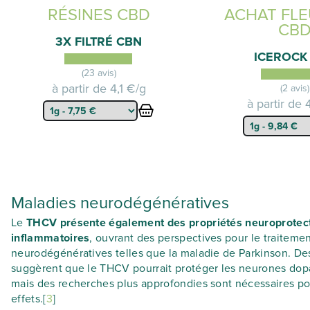
RÉSINES CBD
ACHAT FLE
CB
3X FILTRÉ CBN
ICEROCK
(23 avis)
à partir de
4,1 €/g
(2 avis)
à partir de
Maladies neurodégénératives
Le
THCV présente également des propriétés neuroprotectr
inflammatoires
, ouvrant des perspectives pour le traiteme
neurodégénératives telles que la maladie de Parkinson. De
suggèrent que le THCV pourrait protéger les neurones do
mais des recherches plus approfondies sont nécessaires po
effets.[
3
]