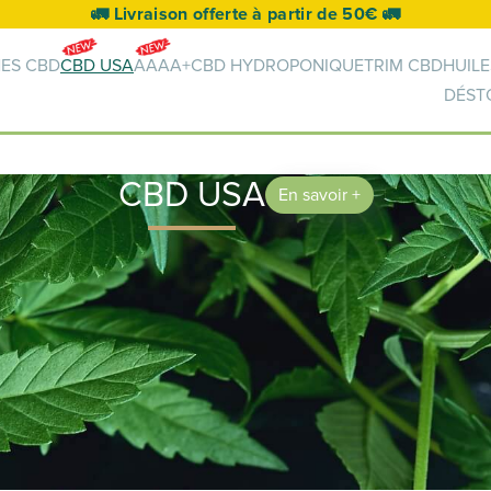
🚀 Livraison Chronopost en
NES CBD
CBD USA
AAAA+
CBD HYDROPONIQUE
TRIM CBD
HUILE
DÉST
CBD USA
En savoir +