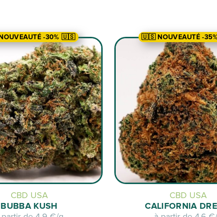
 NOUVEAUTÉ -30% 🇺🇸
🇺🇸 NOUVEAUTÉ -35%
CBD USA
CBD USA
BUBBA KUSH
CALIFORNIA DR
 partir de
4,9 €/g
à partir de
4,6 €