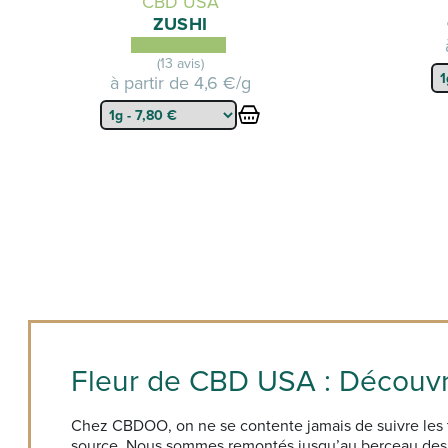
CBD USA
ZUSHI
(13 avis)
à partir de
4,6 €/g
Fleur de CBD USA : Découvrez
Chez CBDOO, on ne se contente jamais de suivre les te
source. Nous sommes remontés jusqu’au berceau des te