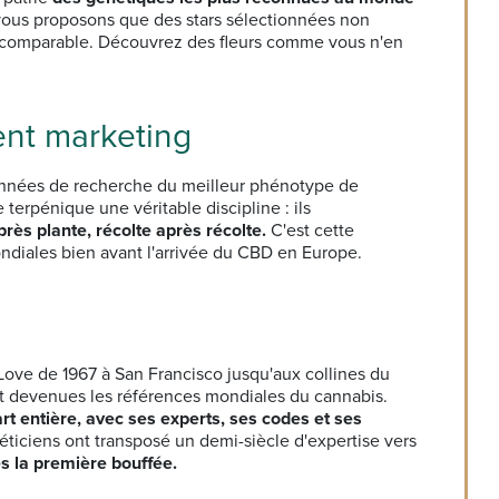
vous proposons que des stars sélectionnées non
 incomparable. Découvrez des fleurs comme vous n'en
ent marketing
d'années de recherche du meilleur phénotype de
terpénique une véritable discipline : ils
près plante, récolte après récolte.
C'est cette
diales bien avant l'arrivée du CBD en Europe.
 Love de 1967 à San Francisco jusqu'aux collines du
ont devenues les références mondiales du cannabis.
rt entière, avec ses experts, ses codes et ses
néticiens ont transposé un demi-siècle d'expertise vers
ès la première bouffée.