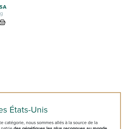
USA
/g
es États-Unis
e catégorie, nous sommes allés à la source de la
 patrie
des génétiques les plus reconnues au monde