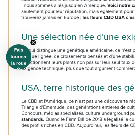
: nous sommes allés jusqu’en Amérique.
Voici notre 
seulement pour leur réputation, mais également pour l
trouverez jamais en Europe :
les fleurs CBD USA c’es
Une sélection née d'une ex
Fais
Ce qui distingue une génétique américaine, ce n'est 
chaque lignée, de croisements pensés et d'une stabilis
tourner
sélectionnent leurs plants non pas sur leur seul taux
la roue
exigence technique, plus que tout argument commercia
🎡
USA, terre historique des g
Le CBD et l'Amérique, ce n'est pas une découverte réce
Triangle d'Émeraude, des générations entières de cult
Concours, médias spécialisés, culture underground pu
standards.
Quand le Farm Bill de 2018 a légalisé la cu
des profils riches en CBD. Aujourd'hui, les fleurs de