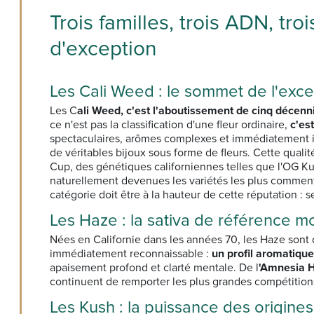
Trois familles, trois ADN, t
d'exception
Les Cali Weed : le sommet de l'exc
Les C
ali Weed, c'est l'aboutissement de cinq décenn
ce n'est pas la classification d'une fleur ordinaire,
c'es
spectaculaires, arômes complexes et immédiatement ide
de véritables bijoux sous forme de fleurs. Cette qual
Cup, des génétiques californiennes telles que l'OG Kus
naturellement devenues les variétés les plus comment
catégorie doit être à la hauteur de cette réputation : se
Les Haze : la sativa de référence m
Nées en Californie dans les années 70, les Haze sont 
immédiatement reconnaissable :
un profil aromatique
apaisement profond et clarté mentale. De l
'Amnesia 
continuent de remporter les plus grandes compétitions 
Les Kush : la puissance des origines