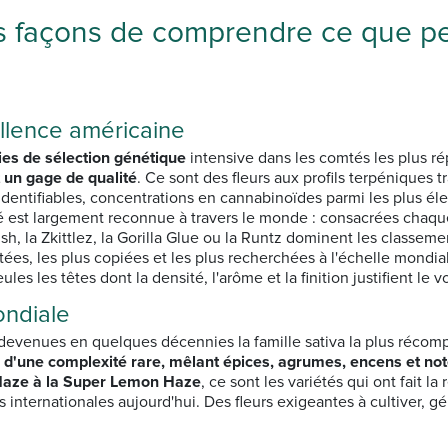
rois façons de comprendre ce que p
ellence américaine
ies de sélection génétique
intensive dans les comtés les plus r
t un gage de qualité
. Ce sont des fleurs aux profils terpéniques t
ntifiables, concentrations en cannabinoïdes parmi les plus élev
ité est largement reconnue à travers le monde : consacrées chaq
h, la Zkittlez, la Gorilla Glue ou la Runtz dominent les classeme
ées, les plus copiées et les plus recherchées à l'échelle mondi
ules les têtes dont la densité, l'arôme et la finition justifient le 
ondiale
devenues en quelques décennies la famille sativa la plus récomp
 d'une complexité rare, mêlant épices, agrumes, encens et no
Haze à la Super Lemon Haze
, ce sont les variétés qui ont fait 
internationales aujourd'hui. Des fleurs exigeantes à cultiver, g