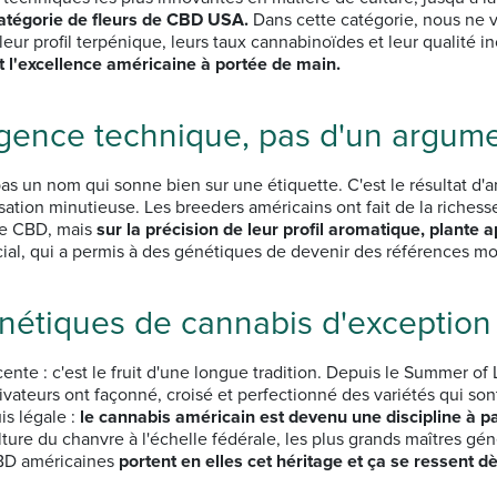
catégorie de fleurs de CBD USA.
Dans cette catégorie, nous ne 
eur profil terpénique, leurs taux cannabinoïdes et leur qualité
t l'excellence américaine à portée de main.
igence technique, pas d'un argum
pas un nom qui sonne bien sur une étiquette. C'est le résultat 
ation minutieuse. Les breeders américains ont fait de la richesse 
 de CBD, mais
sur la précision de leur profil aromatique, plante a
l, qui a permis à des génétiques de devenir des références mon
énétiques de cannabis d'exception
nte : c'est le fruit d'une longue tradition. Depuis le Summer of
ivateurs ont façonné, croisé et perfectionné des variétés qui s
is légale :
le cannabis américain est devenu une discipline à pa
lture du chanvre à l'échelle fédérale, les plus grands maîtres gé
 CBD américaines
portent en elles cet héritage et ça se ressent d