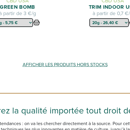
CBD USA
CBD USA
GREEN BOMB
TRIM INDOOR 
à partir de
3 €/g
à partir de
0,7 €
AFFICHER LES PRODUITS HORS STOCKS
 la qualité importée tout droit d
ndances : on va les chercher directement à la source. Pour cett
chniques les plus innovantes en matière de culture, jusqu’à la