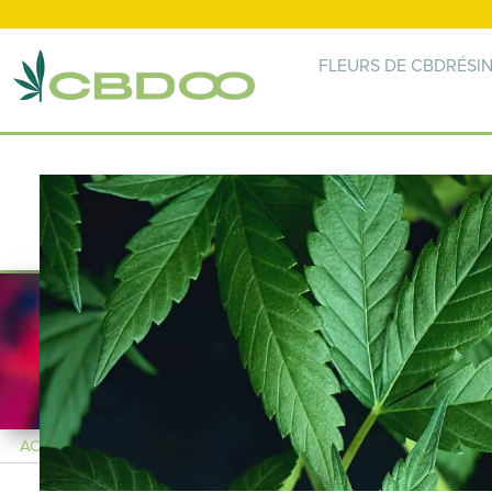
FLEURS DE CBD
RÉSI
ACCUEIL 🌿
> CBD USA