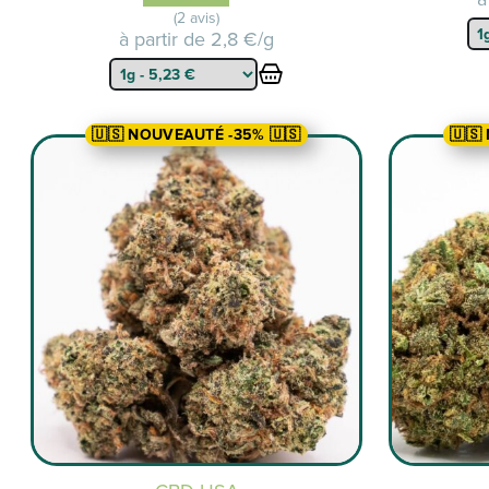
(2 avis)
à partir de
2,8 €/g
🇺🇸 NOUVEAUTÉ -35% 🇺🇸
🇺🇸