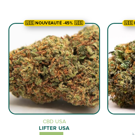
🇺🇸 NOUVEAUTÉ -45% 🇺🇸
🇺🇸
CBD USA
LIFTER USA
à