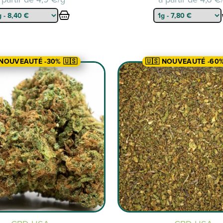
 NOUVEAUTÉ -30% 🇺🇸
🇺🇸 NOUVEAUTÉ -60%