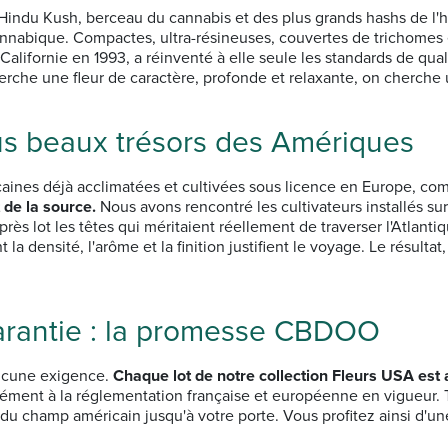
ndu Kush, berceau du cannabis et des plus grands hashs de l'his
annabique. Compactes, ultra-résineuses, couvertes de trichomes 
 Californie en 1993, a réinventé à elle seule les standards de qu
che une fleur de caractère, profonde et relaxante, on cherche
s beaux trésors des Amériques
ines déjà acclimatées et cultivées sous licence en Europe, com
 de la source.
Nous avons rencontré les cultivateurs installés sur
après lot les têtes qui méritaient réellement de traverser l'Atlant
a densité, l'arôme et la finition justifient le voyage. Le résultat
 garantie : la promesse CBDOO
aucune exigence.
Chaque lot de notre collection Fleurs USA est
ément à la réglementation française et européenne en vigueur. T
champ américain jusqu'à votre porte. Vous profitez ainsi d'une 