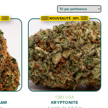
 🇺🇸
🇺🇸 NOUVEAUTÉ -30% 🇺🇸
CBD USA
EAM
KRYPTONITE
/g
à partir de
4,9 €/g