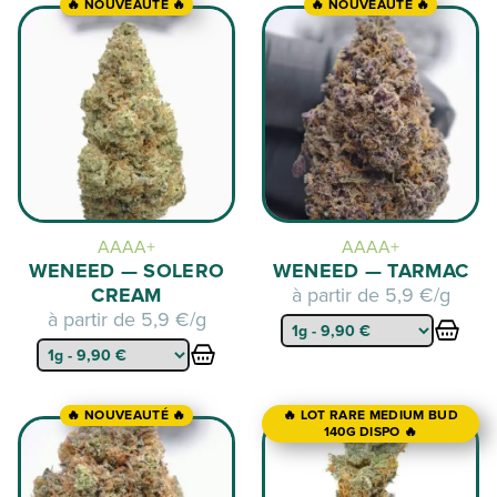
🔥 NOUVEAUTÉ 🔥
🔥 NOUVEAUTÉ 🔥
AAAA+
AAAA+
WENEED — SOLERO
WENEED — TARMAC
CREAM
à partir de
5,9 €/g
à partir de
5,9 €/g
🔥 NOUVEAUTÉ 🔥
🔥 LOT RARE MEDIUM BUD
140G DISPO 🔥