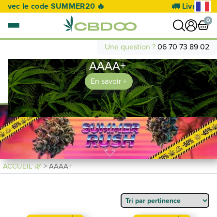
🚛 Livraison offerte à partir de 50€ 🚛
0
Une question ?
06 70 73 89 02
AAAA+
0 article
VOIR PANIER
En savoir +
Votre panier est vide.
ACCUEIL 🌿
> AAAA+