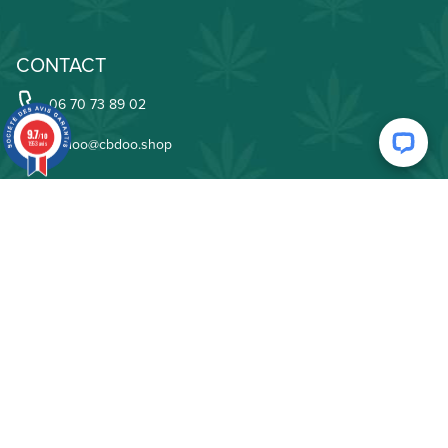
CONTACT
06 70 73 89 02
9.7
/10
cbdoo@cbdoo.shop
1953 avis
CBDOO
Qui sommes-nous
Livraison
Nos avis
Parrainage
FAQ
B2B
INFORMATIONS LÉGALES
Conditions Générales de Vente
Mentions légales
Plan du site