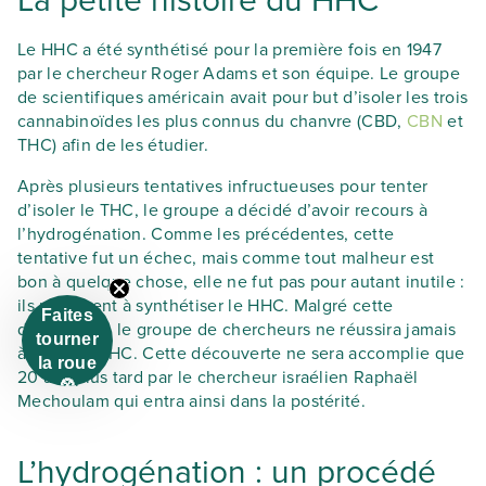
La petite histoire du HHC
Le HHC a été synthétisé pour la première fois en 1947
par le chercheur Roger Adams et son équipe. Le groupe
de scientifiques américain avait pour but d’isoler les trois
cannabinoïdes les plus connus du chanvre (CBD,
CBN
et
THC) afin de les étudier.
Après plusieurs tentatives infructueuses pour tenter
d’isoler le THC, le groupe a décidé d’avoir recours à
l’hydrogénation. Comme les précédentes, cette
tentative fut un échec, mais comme tout malheur est
bon à quelque chose, elle ne fut pas pour autant inutile :
ils réussirent à synthétiser le HHC. Malgré cette
Faites
découverte, le groupe de chercheurs ne réussira jamais
tourner
à isoler le THC. Cette découverte ne sera accomplie que
la roue
20 ans plus tard par le chercheur israélien Raphaël
🎡
Mechoulam qui entra ainsi dans la postérité.
L’hydrogénation : un procédé