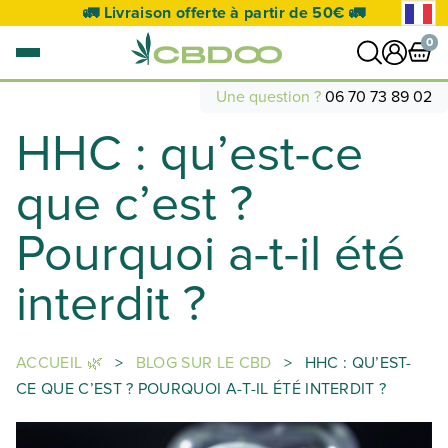
🚛 Livraison offerte à partir de 50€ 🚛
0
Une question ?
06 70 73 89 02
HHC : qu’est-ce
0 article
VOIR PANIER
que c’est ?
Votre panier est vide.
Pourquoi a-t-il été
interdit ?
ACCUEIL 🌿
>
BLOG SUR LE CBD
>
HHC : QU’EST-
CE QUE C’EST ? POURQUOI A-T-IL ÉTÉ INTERDIT ?