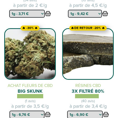
(54 avis)
(10 avis)
à partir de
2 €/g
à partir de
4,5 €/g
🔥 -30% 🔥
🔥DE RETOUR -20% 🔥
ACHAT FLEURS DE CBD
RÉSINES CBD
BIG SKUNK
3X FILTRÉ 80%
(1 avis)
(40 avis)
à partir de
3,5 €/g
à partir de
3,4 €/g