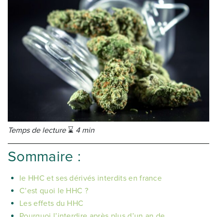
Temps de lecture
⌛
4 min
Sommaire :
le HHC et ses dérivés interdits en france
C’est quoi le HHC ?
Les effets du HHC
Pourquoi l’interdire après plus d’un an de