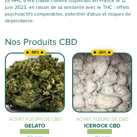
Le HHC a été classé comme stupéfiant en France le 12
juin 2023, en raison de sa similarité avec le THC : effets
psychoactifs comparables, potentiel d'abus et risques de
dépendance.
Nos Produits CBD
🔥 -50% 🔥
🔥 -20% 🔥
ACHAT FLEURS DE CBD
ACHAT FLEURS DE CBD
GELATO
ICEROCK CBD