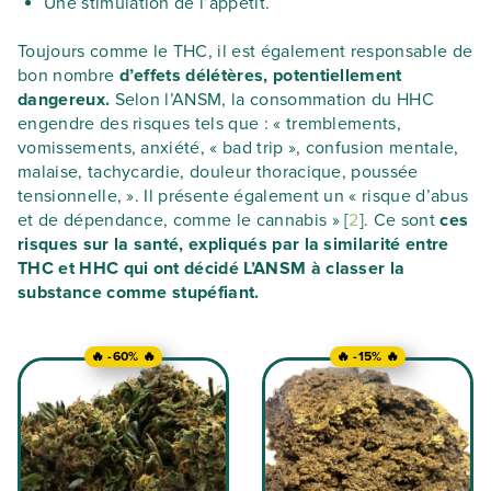
Une stimulation de l’appétit.
Toujours comme le THC, il est également responsable de
bon nombre
d’effets délétères, potentiellement
dangereux.
Selon l’ANSM, la consommation du HHC
engendre des risques tels que : « tremblements,
vomissements, anxiété, « bad trip », confusion mentale,
malaise, tachycardie, douleur thoracique, poussée
tensionnelle, ». Il présente également un « risque d’abus
et de dépendance, comme le cannabis » [
2
]. Ce sont
ces
risques sur la santé, expliqués par la similarité entre
THC et HHC qui ont décidé L’ANSM à classer la
substance comme stupéfiant.
🔥 -60% 🔥
🔥 -15% 🔥