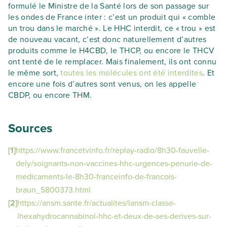
formulé le Ministre de la Santé lors de son passage sur
les ondes de France inter : c’est un produit qui « comble
un trou dans le marché ». Le HHC interdit, ce « trou » est
de nouveau vacant, c’est donc naturellement d’autres
produits comme le H4CBD, le THCP, ou encore le THCV
ont tenté de le remplacer. Mais finalement, ils ont connu
le même sort,
toutes les molécules ont été interdites
. Et
encore une fois d’autres sont venus, on les appelle
CBDP, ou encore THM.
Sources
[1]
https://www.francetvinfo.fr/replay-radio/8h30-fauvelle-
dely/soignants-non-vaccines-hhc-urgences-penurie-de-
medicaments-le-8h30-franceinfo-de-francois-
braun_5800373.html
[2]
https://ansm.sante.fr/actualites/lansm-classe-
lhexahydrocannabinol-hhc-et-deux-de-ses-derives-sur-