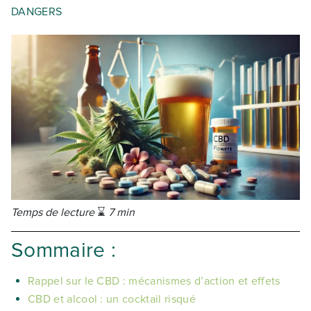
DANGERS
Temps de lecture
⌛
7 min
Sommaire :
Rappel sur le CBD : mécanismes d’action et effets
CBD et alcool : un cocktail risqué