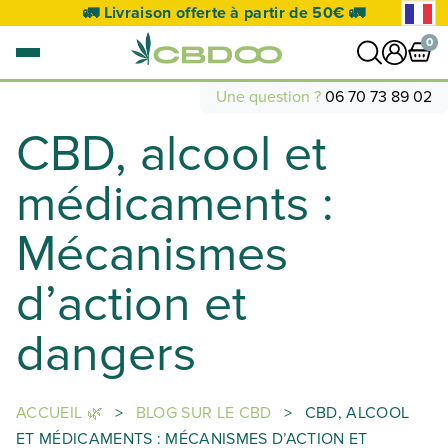
🚛 Livraison offerte à partir de 50€ 🚛
0
Une question ?
06 70 73 89 02
CBD, alcool et
0 article
VOIR PANIER
médicaments :
Votre panier est vide.
Mécanismes
d’action et
dangers
ACCUEIL 🌿
>
BLOG SUR LE CBD
>
CBD, ALCOOL
ET MÉDICAMENTS : MÉCANISMES D’ACTION ET