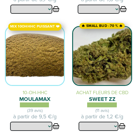
🔥 SMALL BUD -70 % 🔥
MIX 10OHHHC PUISSANT ❤️
10-OH-HHC
ACHAT FLEURS DE CBD
MOULAMAX
SWEET ZZ
(39 avis)
(11 avis)
à partir de
9,5 €/g
à partir de
1,2 €/g