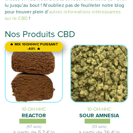
lu jusqu’au bout ! N’oubliez pas de feuilleter notre blog
pour trouver plein d’
autres informations intéressantes
sur le CBD
!
Nos Produits CBD
🔥 MIX 10OHHHC PUISSANT
-40% 🔥
10-OH-HHC
10-OH-HHC
REACTOR
SOUR AMNESIA
(47 avis)
(13 avis)
à partir de
5,7 €/g
à partir de
7,6 €/g