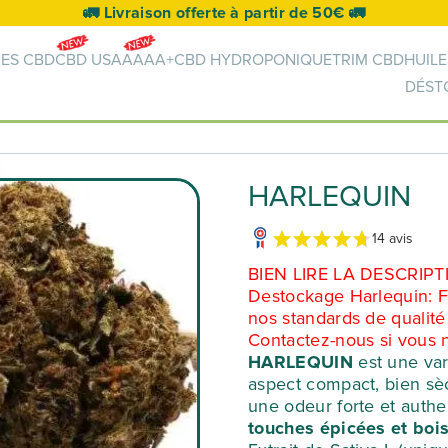
🚛 Livraison offerte à partir de 50€ 🚛
NES CBD
CBD USA
AAAA+
CBD HYDROPONIQUE
TRIM CBD
HUILE
DÉST
HARLEQUIN
14 avis
BIEN LIRE LA DESCRIPT
Destockage Harlequin: F
nos standards de quali
Contactez-nous si vous 
HARLEQUIN
est une var
aspect compact, bien sèc
une odeur forte et auth
touches épicées et boi