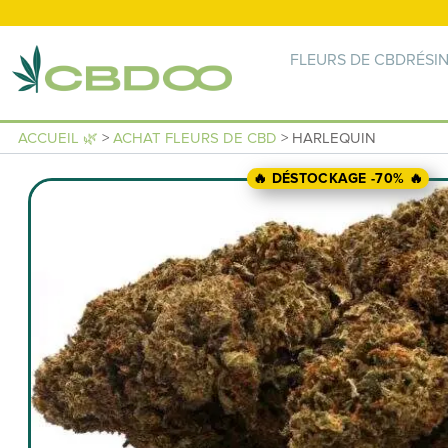
FLEURS DE CBD
RÉSI
ACCUEIL 🌿
>
ACHAT FLEURS DE CBD
> HARLEQUIN
🔥 DÉSTOCKAGE -70% 🔥