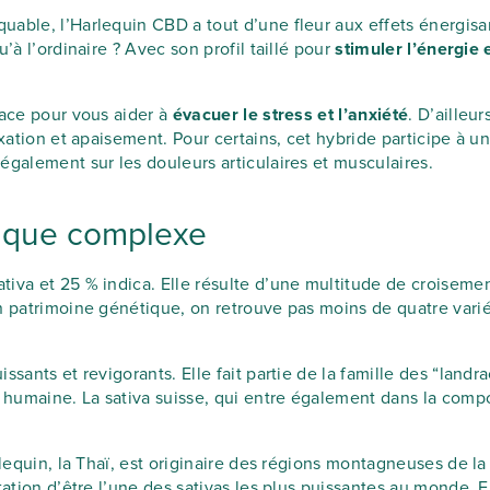
uable, l’Harlequin CBD a tout d’une fleur aux effets énergisa
’à l’ordinaire ? Avec son profil taillé pour
stimuler l’énergie e
cace pour vous aider à
évacuer le stress et l’anxiété
. D’ailleu
axation et apaisement. Pour certains, cet hybride participe à
également sur les douleurs articulaires et musculaires.
tique complexe
tiva et 25 % indica. Elle résulte d’une multitude de croiseme
n patrimoine génétique, on retrouve pas moins de quatre variét
sants et revigorants. Elle fait partie de la famille des “landra
humaine. La sativa suisse, qui entre également dans la compos
rlequin, la Thaï, est originaire des régions montagneuses de la
tation d’être l’une des sativas les plus puissantes au monde. E