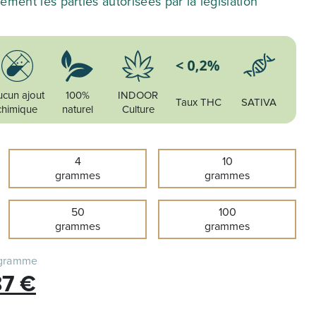
uement les parties autorisées par la législation
cun ajout
100%
INDOOR
Taux THC
SATIVA
chimique
naturel
Culture
4
10
grammes
grammes
50
100
grammes
grammes
 gramme
Le
87
€
prix