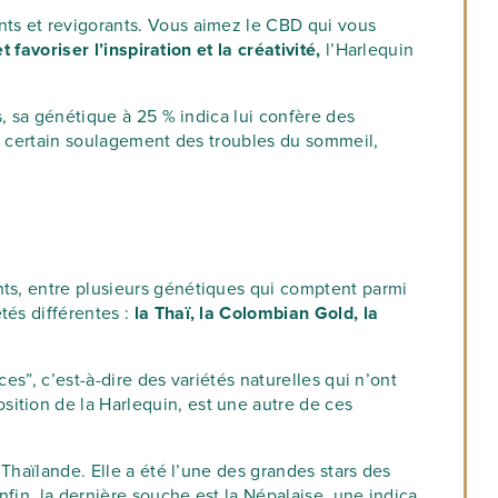
nts et revigorants. Vous aimez le CBD qui vous
t favoriser l’inspiration et la créativité,
l’Harlequin
rs, sa génétique à 25 % indica lui confère des
 un certain soulagement des troubles du sommeil,
nts, entre plusieurs génétiques qui comptent parmi
és différentes :
la Thaï, la Colombian Gold, la
ces”, c’est-à-dire des variétés naturelles qui n’ont
ition de la Harlequin, est une autre de ces
 Thaïlande. Elle a été l’une des grandes stars des
nfin, la dernière souche est la Népalaise, une indica