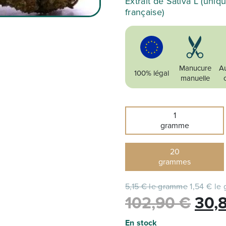
Extrait de Sativa L (uniq
française)
Manucure
Au
100% légal
manuelle
1
gramme
20
grammes
5,15 € le gramme
1,54 € le
Le
102,90
€
30,
prix
En stock