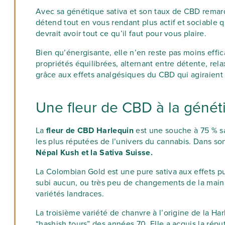
Avec sa génétique sativa et son taux de CBD remarq
détend tout en vous rendant plus actif et sociable qu
devrait avoir tout ce qu’il faut pour vous plaire.
Bien qu’énergisante, elle n’en reste pas moins effi
propriétés équilibrées, alternant entre détente, rel
grâce aux effets analgésiques du CBD qui agiraient 
Une fleur de CBD à la géné
La
fleur de CBD Harlequin
est une souche à 75 % sa
les plus réputées de l’univers du cannabis. Dans so
Népal Kush et la Sativa Suisse.
La Colombian Gold est une pure sativa aux effets puis
subi aucun, ou très peu de changements de la main 
variétés landraces.
La troisième variété de chanvre à l’origine de la Ha
“hashish tours” des années 70. Elle a acquis la répu