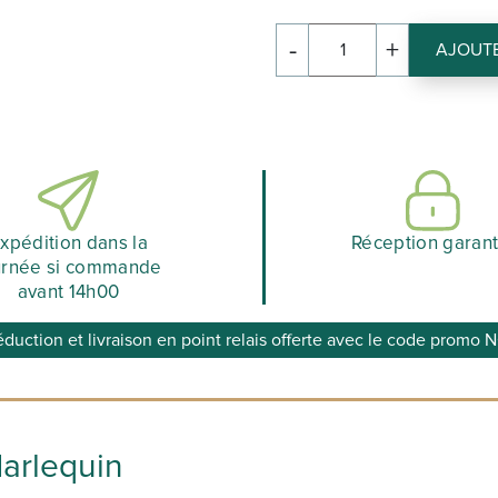
initi
-
+
AJOUTE
quantité
était
de
HARLEQUIN
102,
xpédition dans la
Réception garant
urnée si commande
avant 14h00
éduction et livraison en point relais offerte avec le code prom
arlequin