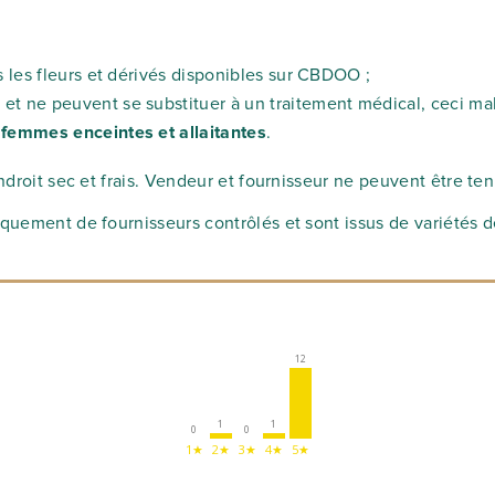
 les fleurs et dérivés disponibles sur CBDOO ;
t ne peuvent se substituer à un traitement médical, ceci mal
 femmes enceintes et allaitantes
.
endroit sec et frais. Vendeur et fournisseur ne peuvent être te
iquement de fournisseurs contrôlés et sont issus de variétés 
12
1
1
0
0
1★
2★
3★
4★
5★