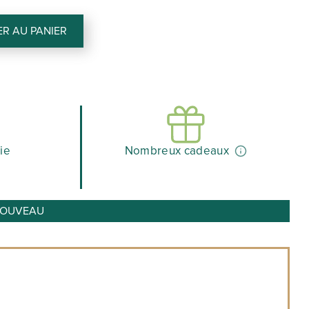
al
actuel
R AU PANIER
 :
est :
90 €.
30,87 €.
ie
Nombreux cadeaux
o NOUVEAU