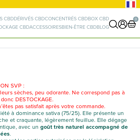
S CBD
DÉRIVÉS CBD
CONCENTRÉS CBD
BOX CBD
0
OCKAGE CBD
ACCESSOIRES
BIEN-ÊTRE CBD
BLOG
0 article
VOIR PANIER
Votre panier est vide.
ION SVP :
leurs sèches, peu odorante. Ne correspond pas à
té donc DESTOCKAGE.
n’êtes pas satisfait après votre commande.
iété à dominance sativa (75/25). Elle présente un
he et craquante, légèrement feuillue. Elle dégage
entique, avec un
goût très naturel accompagné de
sées
.