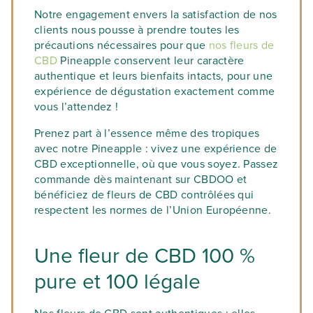
pour assurer une sécurité optimale et un
Notre engagement envers la satisfaction de nos
de votre vaporisateur, puis allumez
taux de THC inférieur à 0.2%, en parfaite
clients nous pousse à prendre toutes les
l’appareil et patientez le temps que la
conformité avec la réglementation
précautions nécessaires pour que
température monte. Ensuite, il ne vous
nos fleurs de
française. Bénéficiez de fleurs de CBD
CBD
reste plus qu’à inhaler la vapeur pendant
Pineapple conservent leur caractère
Pineapple qui proviennent uniquement de
authentique et leurs bienfaits intacts, pour une
quelques secondes et à profiter des effets
fournisseurs contrôlés et sont issus de
expérience de dégustation exactement comme
!
variétés de chanvre autorisées par l’Union
vous l’attendez !
Européenne.
Prenez part à l’essence même des tropiques
avec notre Pineapple : vivez une expérience de
CBD exceptionnelle, où que vous soyez. Passez
commande dès maintenant sur CBDOO et
bénéficiez de fleurs de CBD contrôlées qui
respectent les normes de l’Union Européenne.
Une fleur de CBD 100 %
pure et 100 légale