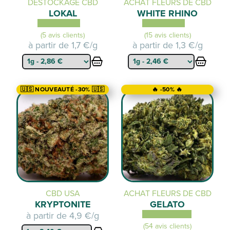
DÉSTOCKAGE CBD
ACHAT FLEURS DE CBD
LOKAL
WHITE RHINO
(5 avis clients)
(15 avis clients)
à partir de
1,7 €/g
à partir de
1,3 €/g
🇺🇸 NOUVEAUTÉ -30% 🇺🇸
🔥 -50% 🔥
CBD USA
ACHAT FLEURS DE CBD
KRYPTONITE
GELATO
à partir de
4,9 €/g
(54 avis clients)