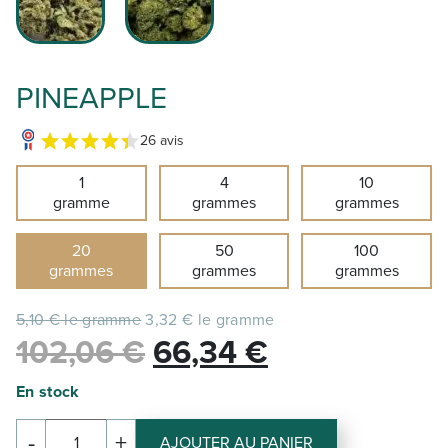
PINEAPPLE
26 avis
1
4
10
gramme
grammes
grammes
20
50
100
grammes
grammes
grammes
5,10 € le gramme
3,32 € le gramme
Le
Le
102,06
€
66,34
€
prix
prix
En stock
initial
actuel
-
+
AJOUTER AU PANIER