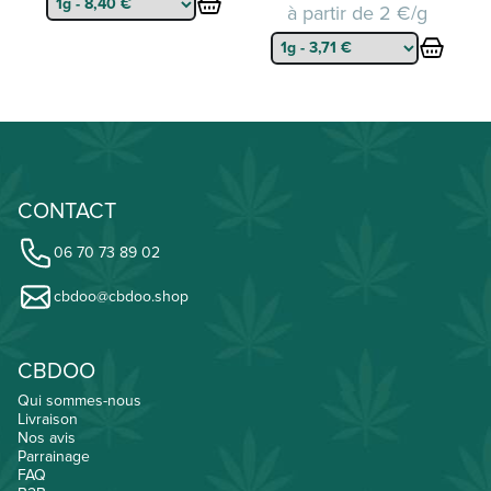
à partir de
2 €/g
CONTACT
06 70 73 89 02
cbdoo@cbdoo.shop
CBDOO
Qui sommes-nous
Livraison
Nos avis
Parrainage
FAQ