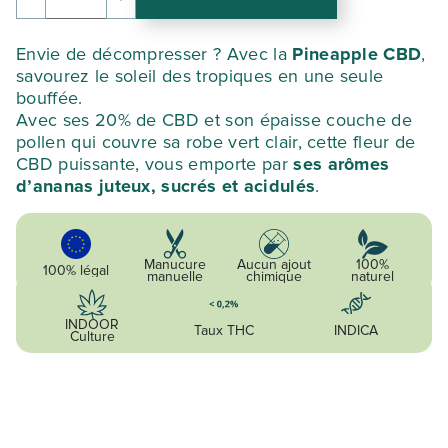
quantité
était :
est :
de
PINEAPPLE
102,06 €.
66,34 €.
Envie de décompresser ? Avec la
Pineapple CBD
,
savourez le soleil des tropiques en une seule
bouffée.
Avec ses 20% de CBD et son épaisse couche de
pollen qui couvre sa robe vert clair, cette fleur de
CBD puissante, vous emporte par
ses arômes
d’ananas juteux, sucrés et acidulés
.
Manucure
Aucun ajout
100%
100% légal
manuelle
chimique
naturel
INDOOR
Taux THC
INDICA
Culture