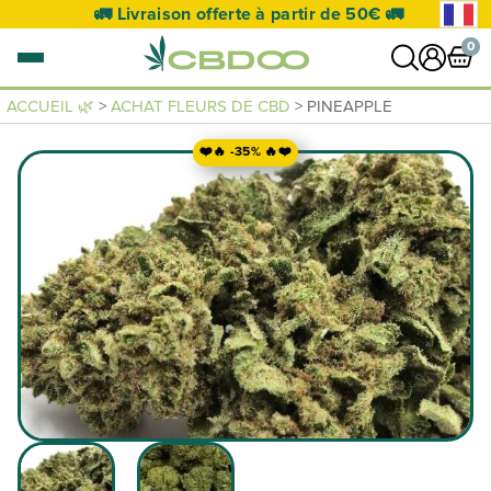
🚛 Livraison offerte à partir de 50€ 🚛
0
ACCUEIL 🌿
>
ACHAT FLEURS DE CBD
> PINEAPPLE
0 article
VOIR PANIER
❤️🔥 -35% 🔥❤️
Votre panier est vide.