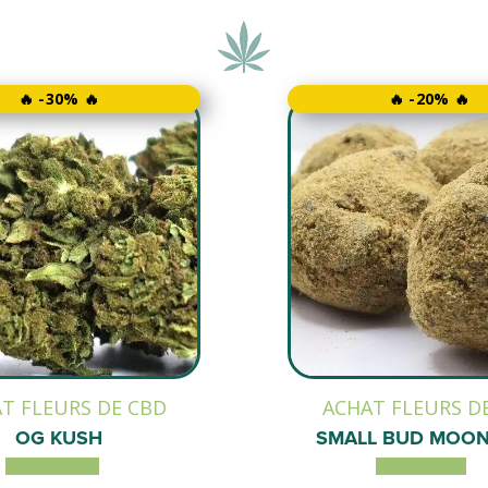
🔥 -30% 🔥
🔥 -20% 🔥
T FLEURS DE CBD
ACHAT FLEURS D
OG KUSH
SMALL BUD MOO