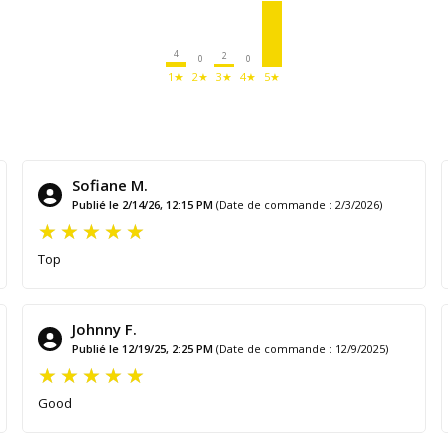
4
2
0
0
1★
2★
3★
4★
5★
Sofiane M.
Publié le 2/14/26, 12:15 PM
(Date de commande : 2/3/2026)
Top
Johnny F.
Publié le 12/19/25, 2:25 PM
(Date de commande : 12/9/2025)
Good