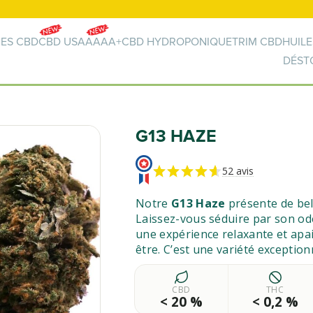
🚛 Livraison offerte à partir de 50€ 🚛
NES CBD
CBD USA
AAAA+
CBD HYDROPONIQUE
TRIM CBD
HUILE
DÉST
G13 HAZE
52 avis
Notre
G13 Haze
présente de bell
Laissez-vous séduire par son ode
une expérience relaxante et apai
être. C’est une variété exception
CBD
THC
< 20 %
< 0,2 %