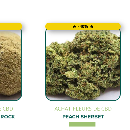
🔥 -40% 🔥
E CBD
ACHAT FLEURS DE CBD
NROCK
PEACH SHERBET