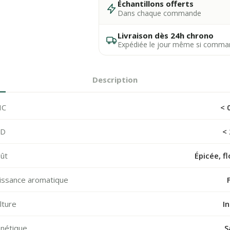
Échantillons offerts
Dans chaque commande
Livraison dès 24h chrono
Expédiée le jour même si comma
Description
HC
< 
BD
<
ût
Épicée, fl
issance aromatique
lture
I
nétique
S