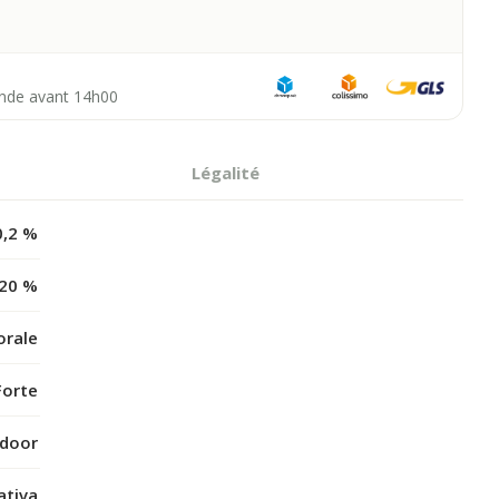
nde avant 14h00
Légalité
0,2 %
 20 %
orale
Forte
ndoor
ativa