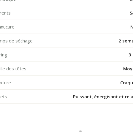
rents
S
nucure
N
mps de séchage
2 sem
ring
3
ille des têtes
Moy
xture
Craqu
fets
Puissant, énergisant et rel
46