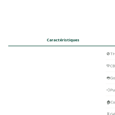
Caractéristiques
🚫
T
💚
C
👅
Go
💨
Pu
🏠
Cu
🧬
Gé