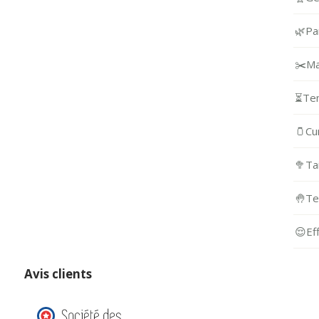
🌿
Pa
✂️
Ma
⏳
Te
🫙
Cu
🥦
Ta
🤚
Te
😌
Ef
Avis clients