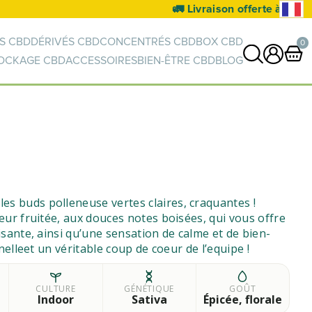
S CBD
DÉRIVÉS CBD
CONCENTRÉS CBD
BOX CBD
0
OCKAGE CBD
ACCESSOIRES
BIEN-ÊTRE CBD
BLOG
0 article
VOIR PANIER
Votre panier est vide.
es buds polleneuse vertes claires, craquantes !
ur fruitée, aux douces notes boisées, qui vous offre
sante, ainsi qu’une sensation de calme et de bien-
nelleet un véritable coup de coeur de l’equipe !
CULTURE
GÉNÉTIQUE
GOÛT
Indoor
Sativa
Épicée, florale