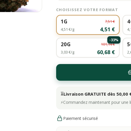
CHOISISSEZ VOTRE FORMAT
1G
4
7,51 €
4,51 €
4,51 €/g
4,
-33%
20G
5
101,14 €
60,68 €
3,03 €/g
2,
⏳
Livraison GRATUITE dès 50,00 
⚡
Commandez maintenant pour une liv
Paiement sécurisé