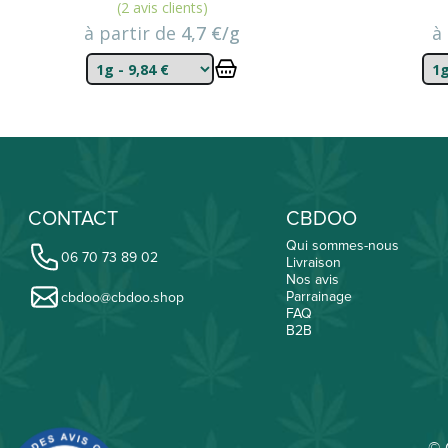
(2 avis clients)
à partir de
4,7 €/g
à
CONTACT
CBDOO
Qui sommes-nous
06 70 73 89 02
Livraison
Nos avis
Parrainage
cbdoo@cbdoo.shop
FAQ
B2B