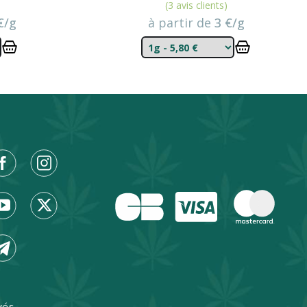
(3 avis clients)
€/g
à partir de
3 €/g