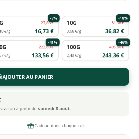
-7%
-18%
G
10G
27,88 €
61,36 €
16,73 €
36,82 €
18 €/g
3,68 €/g
-41%
-46%
0G
100G
222,60 €
405,60 €
133,56 €
243,36 €
67 €/g
2,43 €/g
AJOUTER AU PANIER
€
raison à partir du
samedi 8 août
.
Cadeau dans chaque colis