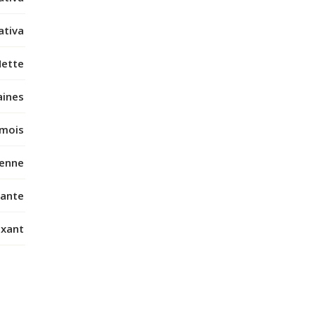
ativa
ette
aines
 mois
enne
ante
axant