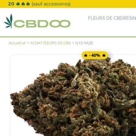
FLEURS DE CBD
RÉSI
Accueil 🌿
>
ACHAT FLEURS DE CBD
> G13 HAZE
🔥 -40% 🔥