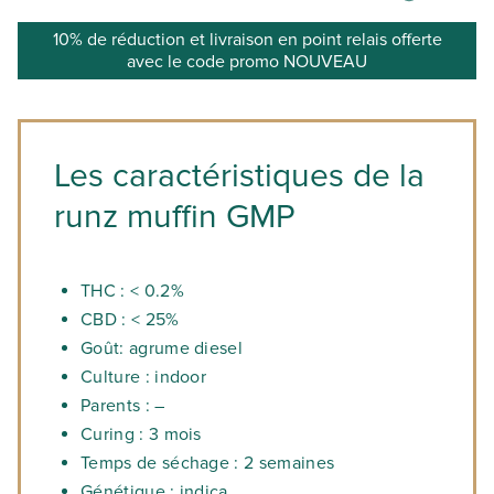
10% de réduction et livraison en point relais offerte
avec le code promo NOUVEAU
Les caractéristiques de la
runz muffin GMP
THC : < 0.2%
CBD : < 25%
Goût: agrume diesel
Culture : indoor
Parents : –
Curing : 3 mois
Temps de séchage : 2 semaines
Génétique : indica