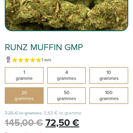
RUNZ MUFFIN GMP
1 avis
1
4
10
gramme
grammes
grammes
20
50
100
grammes
grammes
grammes
7,25 € le gramme
3,63 € le gramme
Le
Le
145,00
€
72,50
€