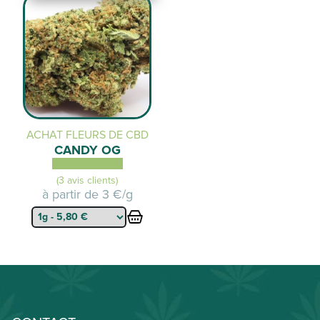
ACHAT FLEURS DE CBD
CANDY OG
(3 avis clients)
à partir de
3 €/g