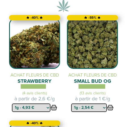
🔥 -40% 🔥
🔥 -55% 🔥
ACHAT FLEURS DE CBD
ACHAT FLEURS DE CBD
STRAWBERRY
SMALL BUD OG
(4 avis clients)
(13 avis clients)
à partir de
2,6 €/g
à partir de
1 €/g
🔥 -40% 🔥