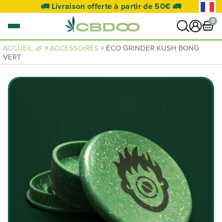
🚛 Livraison offerte à partir de 50€ 🚛
0
ACCUEIL 🌿
>
ACCESSOIRES
> ÉCO GRINDER KUSH BONG
VERT
0 article
VOIR PANIER
Votre panier est vide.