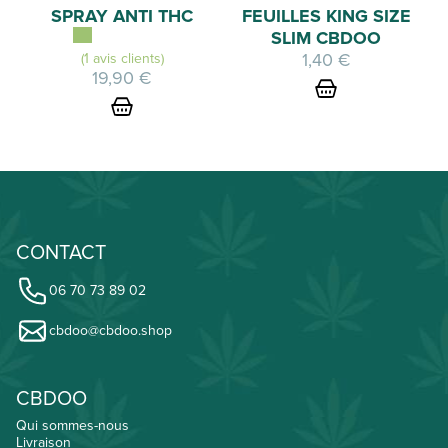
SPRAY ANTI THC
FEUILLES KING SIZE
SLIM CBDOO
1,40
€
(1 avis clients)
19,90
€
CONTACT
06 70 73 89 02
cbdoo@cbdoo.shop
CBDOO
Qui sommes-nous
Livraison