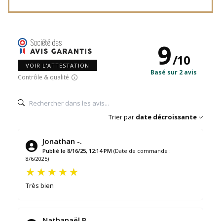
9
/
10
VOIR L'ATTESTATION
Basé sur 2 avis
Contrôle & qualité
Trier par
date décroissante
Jonathan -.
Publié le 8/16/25, 12:14 PM
(Date de commande :
8/6/2025)
Très bien
Nathanaël B.