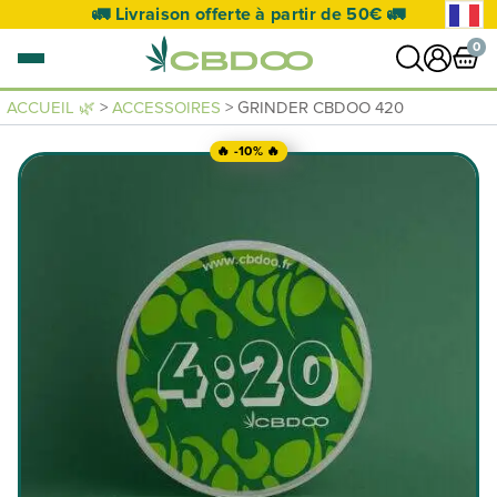
🚛 Livraison offerte à partir de 50€ 🚛
0
ACCUEIL 🌿
>
ACCESSOIRES
> GRINDER CBDOO 420
0 article
🔥 -10% 🔥
VOIR PANIER
Votre panier est vide.