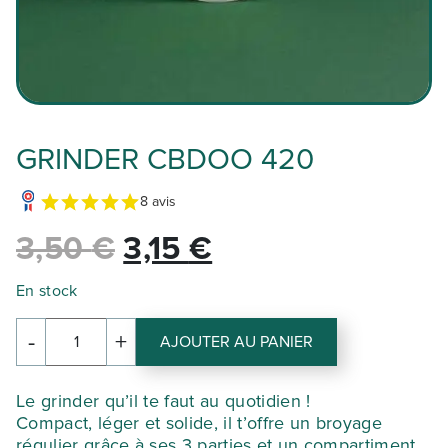
GRINDER CBDOO 420
8 avis
Le
Le
3,50
€
3,15
€
prix
prix
En stock
initial
actuel
-
+
AJOUTER AU PANIER
quantité
de
était :
est :
GRINDER
Le grinder qu’il te faut au quotidien !
CBDOO
Compact, léger et solide, il t’offre un broyage
420
3,50 €.
3,15 €.
régulier grâce à ses 3 parties et un compartiment