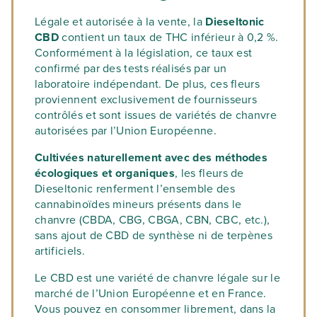
agressions externes et profitent d’une
ses notes caractéristiques d’agrumes et de
l’incorporer à vos recettes culinaires —
atmosphère contrôlée, sans pour autant
Légale et autorisée à la vente, la
diesel.
Dieseltonic
pâtisseries, plats ou boissons — pour une
que cela n’augmente leur prix.
CBD
contient un taux de THC inférieur à 0,2 %.
consommation savoureuse et originale.
Vous l’aurez compris, cette hybridation
Conformément à la législation, ce taux est
Contrairement à la culture indoor, où les
illustre parfaitement un mariage réussi
confirmé par des tests réalisés par un
fleurs poussent dans un sol synthétique et
entre deux variétés réputées, offrant des
laboratoire indépendant. De plus, ces fleurs
sous lampes artificielles, les fleurs
effets équilibrés et une richesse
proviennent exclusivement de fournisseurs
greenhouse se développent dans les
aromatique à la fois complexe et
contrôlés et sont issues de variétés de chanvre
champs, sous le soleil, tout en bénéficiant
savoureuse.
autorisées par l’Union Européenne.
des nutriments naturellement présents
dans la terre.
Cultivées naturellement avec des méthodes
écologiques et organiques
, les fleurs de
Grâce à la culture sous serre, vous pouvez
Dieseltonic renferment l’ensemble des
acheter des fleurs de CBD
de qualité et à
cannabinoïdes mineurs présents dans le
prix abordable !
chanvre (CBDA, CBG, CBGA, CBN, CBC, etc.),
sans ajout de CBD de synthèse ni de terpènes
artificiels.
Le CBD est une variété de chanvre légale sur le
marché de l’Union Européenne et en France.
Vous pouvez en consommer librement, dans la