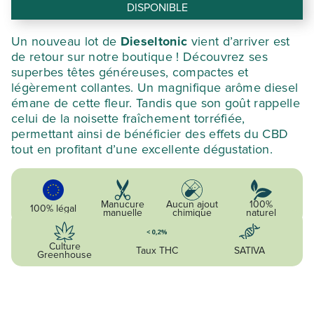
92,88 €.
46,44 €.
DISPONIBLE
Un nouveau lot de
Dieseltonic
vient d’arriver est
de retour sur notre boutique ! Découvrez ses
superbes têtes généreuses, compactes et
légèrement collantes. Un magnifique arôme diesel
émane de cette fleur. Tandis que son goût rappelle
celui de la noisette fraîchement torréfiée,
permettant ainsi de bénéficier des effets du CBD
tout en profitant d’une excellente dégustation.
Manucure
Aucun ajout
100%
100% légal
manuelle
chimique
naturel
Culture
Taux THC
SATIVA
Greenhouse