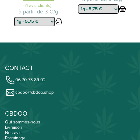
(1 avis clients)
à partir de
3 €/g
CONTACT
06 70 73 89 02
cbdoo@cbdoo.shop
CBDOO
Qui sommes-nous
Livraison
Nos avis
Parrainage