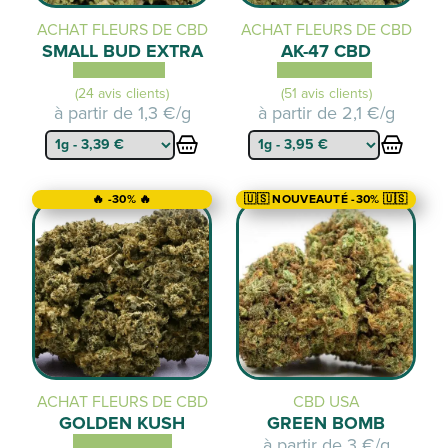
ACHAT FLEURS DE CBD
ACHAT FLEURS DE CBD
SMALL BUD EXTRA
AK-47 CBD
(24 avis clients)
(51 avis clients)
à partir de
1,3 €/g
à partir de
2,1 €/g
🔥 -30% 🔥
🇺🇸 NOUVEAUTÉ -30% 🇺🇸
ACHAT FLEURS DE CBD
CBD USA
GOLDEN KUSH
GREEN BOMB
à partir de
3 €/g