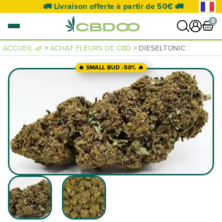
🚛 Livraison offerte à partir de 50€ 🚛
0
ACCUEIL 🌿
>
ACHAT FLEURS DE CBD
> DIESELTONIC
0 article
🔥 SMALL BUD -50% 🔥
VOIR PANIER
Votre panier est vide.