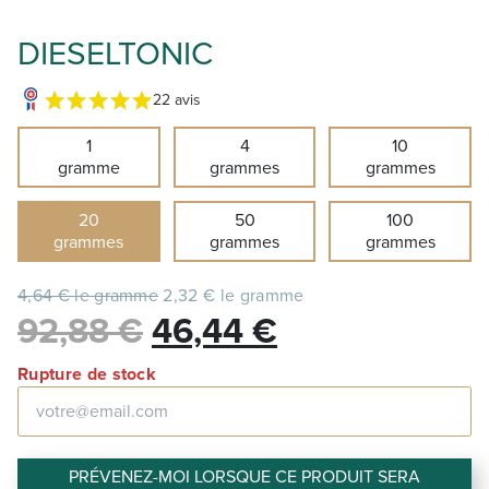
DIESELTONIC
22 avis
1
4
10
gramme
grammes
grammes
20
50
100
grammes
grammes
grammes
4,64 € le gramme
2,32 € le gramme
Le
Le
92,88
€
46,44
€
prix
prix
Rupture de stock
initial
actuel
était :
est :
PRÉVENEZ-MOI LORSQUE CE PRODUIT SERA