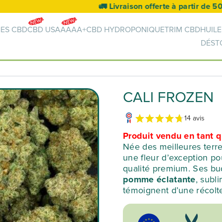
🚛 Livraison offerte à partir de 50€ 🚛
NES CBD
CBD USA
AAAA+
CBD HYDROPONIQUE
TRIM CBD
HUILE
DÉST
CALI FROZEN
14 avis
Produit vendu en tant
Née des meilleures terre
une fleur d’exception po
qualité premium. Ses b
pomme éclatante
, subl
témoignent d’une récolt