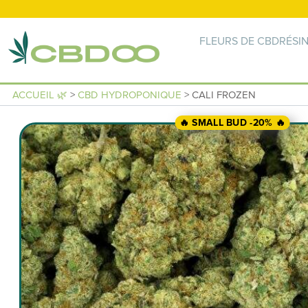
FLEURS DE CBD
RÉSI
ACCUEIL 🌿
>
CBD HYDROPONIQUE
> CALI FROZEN
🔥 SMALL BUD -20% 🔥