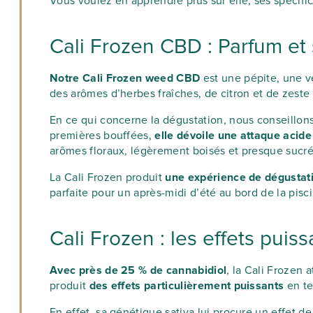
Vous voulez en apprendre plus sur elle, ses spécifici
Cali Frozen CBD : Parfum et
Notre Cali Frozen weed CBD
est une pépite, une v
des arômes d’herbes fraîches, de citron et de zeste
En ce qui concerne la dégustation, nous conseillons 
premières bouffées,
elle dévoile une attaque acide
arômes floraux, légèrement boisés et presque sucré
La Cali Frozen produit
une expérience de dégustatio
parfaite pour un après-midi d’été au bord de la pisc
Cali Frozen : les effets pui
Avec près de 25 % de cannabidiol
, la Cali Frozen
produit
des effets particulièrement puissants
en te
En effet, sa génétique sativa lui procure un effet d