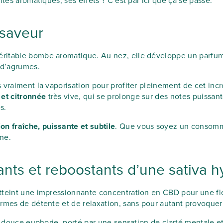
tés aromatiques, ses effets ? C’est par ici que ça se passe.
 saveur
éritable bombe aromatique. Au nez, elle développe un parfum 
 d’agrumes.
vraiment la vaporisation pour profiter pleinement de cet incr
 et citronnée
très vive, qui se prolonge sur des notes puissant
s.
n fraîche, puissante et subtile
. Que vous soyez un consomma
ine.
ssants et reboostants d’une sativa
 atteint une impressionnante concentration en CBD pour une f
rmes de détente et de relaxation, sans pour autant provoquer 
e douce euphorie, porté par une sensation de clarté mentale et