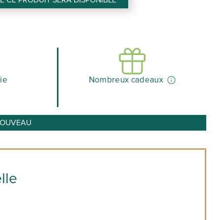
 CE PRODUIT SERA DISPONIBLE
0 €.
111,28 €.
ie
Nombreux cadeaux
o NOUVEAU
lle