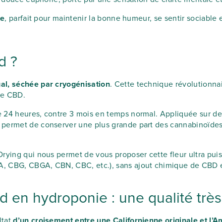
te
, parfait pour maintenir la bonne humeur, se sentir sociable 
d ?
gal, séchée par cryogénisation
. Cette technique révolutionnai
 de CBD.
 24 heures, contre 3 mois en temps normal. Appliquée sur de
 permet de conserver une plus grande part des cannabinoïdes
Drying qui nous permet de vous proposer cette fleur ultra pu
, CBG, CBGA, CBN, CBC, etc.), sans ajout chimique de CBD en 
d en hydroponie : une qualité tr
ltat
d’un croisement entre une Californienne originale et l’