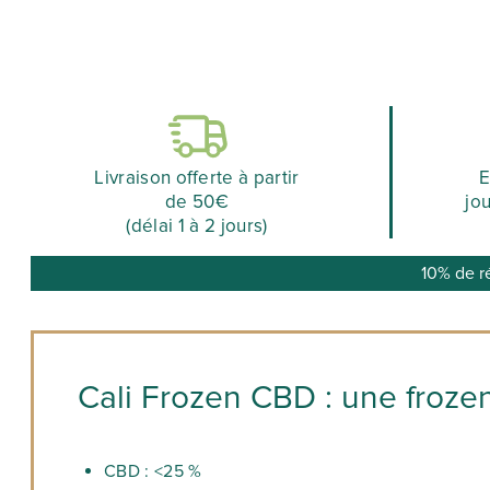
Livraison offerte à partir
E
de 50€
jo
(délai 1 à 2 jours)
10% de r
Cali Frozen CBD : une froz
CBD : <25 %