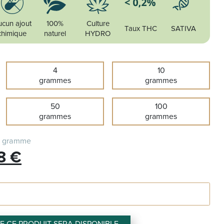
cun ajout
100%
Culture
Taux THC
SATIVA
chimique
naturel
HYDRO
4
10
grammes
grammes
50
100
grammes
grammes
e gramme
Le
28
€
prix
l
actuel
:
est :