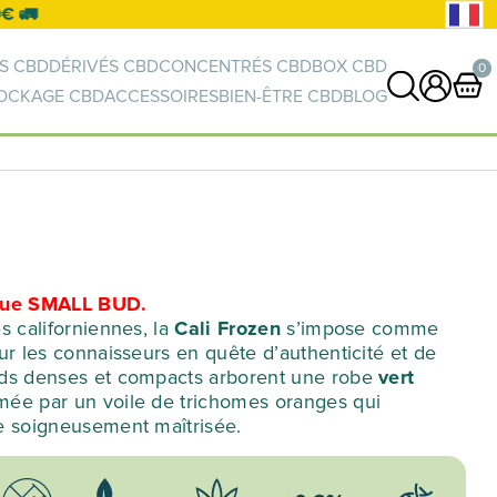
S CBD
DÉRIVÉS CBD
CONCENTRÉS CBD
BOX CBD
0
OCKAGE CBD
ACCESSOIRES
BIEN-ÊTRE CBD
BLOG
0 article
VOIR PANIER
Votre panier est vide.
 que SMALL BUD.
s californiennes, la
Cali Frozen
s’impose comme
ur les connaisseurs en quête d’authenticité et de
uds denses et compacts arborent une robe
vert
imée par un voile de trichomes oranges qui
e soigneusement maîtrisée.