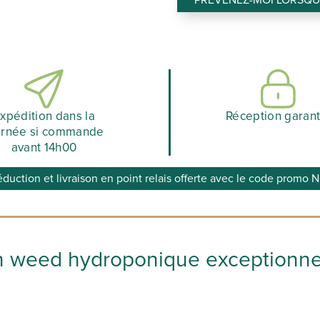
PRÉVENEZ-MOI LORSQUE
139,1
xpédition dans la
Réception garant
urnée si commande
avant 14h00
éduction et livraison en point relais offerte avec le code prom
en weed hydroponique exceptionne