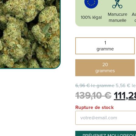
Manucure
Au
100% légal
manuelle
1
gramme
20
grammes
6,96 € le gramme
5,56 € l
Le
139,10
€
111,
prix
Rupture de stock
initia
était 