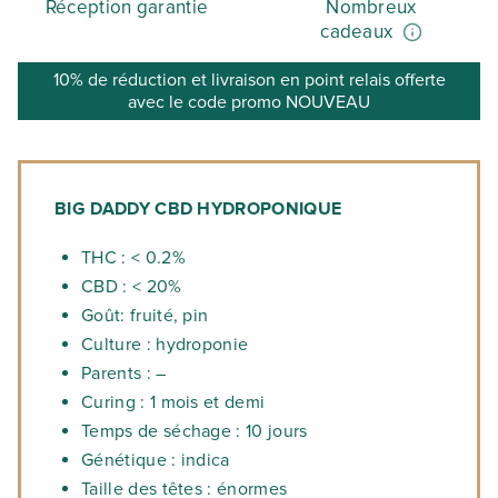
Réception garantie
Nombreux
cadeaux
10% de réduction et livraison en point relais offerte
avec le code promo NOUVEAU
BIG DADDY CBD HYDROPONIQUE
THC : < 0.2%
CBD : < 20%
Goût: fruité, pin
Culture : hydroponie
Parents : –
Curing : 1 mois et demi
Temps de séchage : 10 jours
Génétique : indica
Taille des têtes : énormes