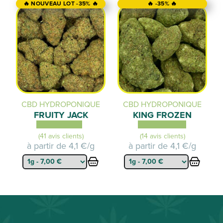
🔥 NOUVEAU LOT -35% 🔥
🔥 -35% 🔥
CBD HYDROPONIQUE
CBD HYDROPONIQUE
FRUITY JACK
KING FROZEN
(41 avis clients)
(14 avis clients)
à partir de
4,1 €/g
à partir de
4,1 €/g