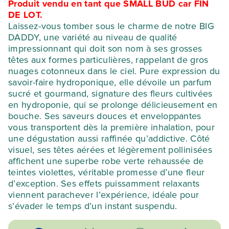
146,06 €.
102,24 €.
Produit vendu en tant que SMALL BUD
car FIN
DADDY
DE LOT.
Laissez-vous tomber sous le charme de notre BIG
DADDY, une variété au niveau de qualité
impressionnant qui doit son nom à ses grosses
têtes aux formes particulières, rappelant de gros
nuages cotonneux dans le ciel. Pure expression du
savoir-faire hydroponique, elle dévoile un parfum
sucré et gourmand, signature des fleurs cultivées
en hydroponie, qui se prolonge délicieusement en
bouche. Ses saveurs douces et enveloppantes
vous transportent dès la première inhalation, pour
une dégustation aussi raffinée qu’addictive. Côté
visuel, ses têtes aérées et légèrement pollinisées
affichent une superbe robe verte rehaussée de
teintes violettes, véritable promesse d’une fleur
d’exception. Ses effets puissamment relaxants
viennent parachever l’expérience, idéale pour
s’évader le temps d’un instant suspendu.