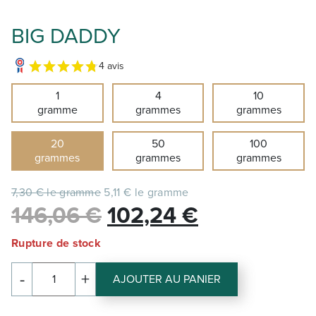
BIG DADDY
4 avis
1
4
10
gramme
grammes
grammes
20
50
100
grammes
grammes
grammes
7,30 € le gramme
5,11 € le gramme
Le
Le
146,06
€
102,24
€
prix
prix
Rupture de stock
initial
actuel
-
+
AJOUTER AU PANIER
quantité
était :
est :
de
BIG