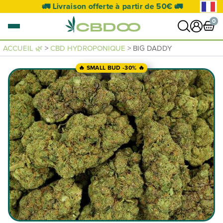
🚛 Livraison offerte à partir de 50€ 🚛
0
ACCUEIL 🌿
>
CBD HYDROPONIQUE
> BIG DADDY
0 article
🔥 SMALL BUD -30% 🔥
VOIR PANIER
Votre panier est vide.