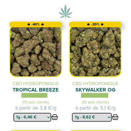
🔥 -40% 🔥
🔥 -20% 🔥
CBD HYDROPONIQUE
CBD HYDROPONIQUE
TROPICAL BREEZE
SKYWALKER OG
(15 avis clients)
(10 avis clients)
à partir de
3,8 €/g
à partir de
5,1 €/g