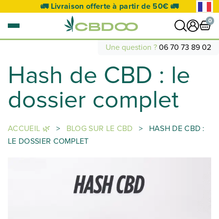
🚛 Livraison offerte à partir de 50€ 🚛
0
Une question ?
06 70 73 89 02
Hash de CBD : le
0 article
VOIR PANIER
dossier complet
Votre panier est vide.
ACCUEIL 🌿
>
BLOG SUR LE CBD
>
HASH DE CBD :
LE DOSSIER COMPLET