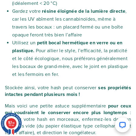
(idéalement < 20 °C)
Gardez votre
résine éloignée de la lumière directe
,
car les UV abîment les cannabinoïdes, même à
travers les bocaux : un placard fermé ou une boîte
opaque feront très bien l’affaire
Utilisez un
petit bocal hermétique en verre ou en
plastique.
Pour allier le style, l’efficacité, la praticité
et le côté écologique, nous préférons généralement
les bocaux de grand-mère, avec le joint en plastique
et les fermoirs en fer.
Stockée ainsi, votre hash peut conserver
ses propriétés
intactes pendant plusieurs mois !
Mais voici une petite astuce supplémentaire
pour ceux
qui voudraient le conserver encore plus longtemps
:
débitez votre hash en morceaux, enfermez-les dans un
9.7
/10
sac sous vide (du papier élastique type cellophane peut
1951 avis
faire l’affaire), et direction le congélateur.