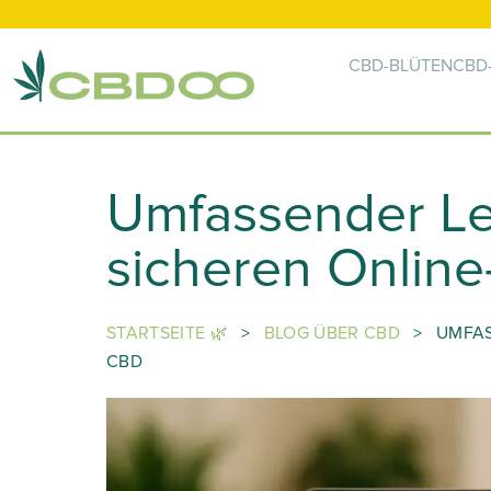
CBD-BLÜTEN
CBD-
Umfassender Lei
sicheren Onlin
STARTSEITE 🌿
>
BLOG ÜBER CBD
>
UMFAS
CBD