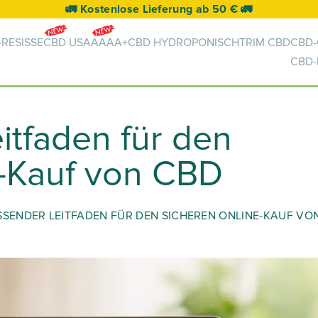
🚛 Kostenlose Lieferung ab 50 € 🚛
RESISSE
CBD USA
AAAA+
CBD HYDROPONISCH
TRIM CBD
CBD-
CBD
tfaden für den
e-Kauf von CBD
SENDER LEITFADEN FÜR DEN SICHEREN ONLINE-KAUF VO