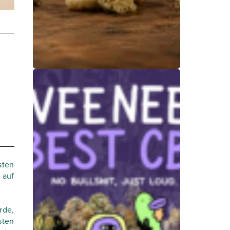
Bubble Hash: Was
ist das? Full Melt,
Fresh Frozen und
Qualitätskriterien
sten
 auf
25. Juni 2026
rde,
sten