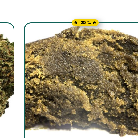
🔥 -25 % 🔥