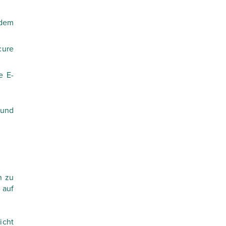
dem
cure
e E-
 und
n zu
 auf
icht