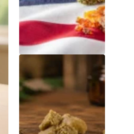
US-amerikanisches
CBD: Alles, was Sie
über US-CBD
wissen müssen
29. Juli 2026