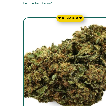
beurteilen kann?
❤️🔥 -30 % 🔥❤️