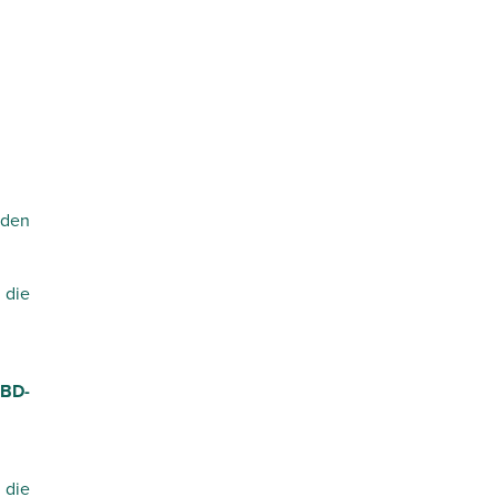
nden
 die
BD-
 die