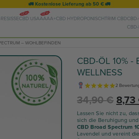
🚛 Kostenlose Lieferung ab 50 € 🚛
RESISSE
CBD USA
AAAA+
CBD HYDROPONISCH
TRIM CBD
CBD-
CBD
 SPECTRUM – WOHLBEFINDEN
CBD-ÖL 10% -
WELLNESS
2 Bewertun
Der
34,90
€
8,73
ursp
Lassen Sie nicht zu, das
sich die Beruhigung und
CBD Broad Spectrum 
Prei
Lavendel und vereint di