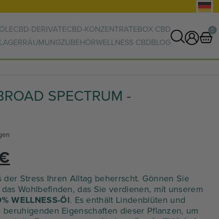
ÖLE
CBD-DERIVATE
CBD-KONZENTRATE
BOX CBD
0
-LAGERRÄUMUNG
ZUBEHÖR
WELLNESS CBD
BLOG
0 Artikel
WARENKORB ANZEIGEN
 BROAD SPECTRUM -
Ihr Warenkorb ist leer.
gen
Der
€
rüngliche
aktuelle
s der Stress Ihren Alltag beherrscht. Gönnen Sie
 das Wohlbefinden, das Sie verdienen, mit unserem
10% WELLNESS-Öl
. Es enthält Lindenblüten und
s
Preis
e beruhigenden Eigenschaften dieser Pflanzen, um