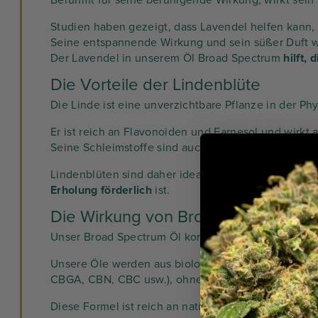
Berühmt für seine beruhigende Wirkung, wirkt sein
Studien haben gezeigt, dass Lavendel helfen kann,
Seine entspannende Wirkung und sein süßer Duft w
Der Lavendel in unserem Öl Broad Spectrum
hilft,
Die Vorteile der Lindenblüte
Die Linde ist eine unverzichtbare Pflanze in der Ph
Er ist reich an Flavonoiden und Farnesol und wirkt
Seine Schleimstoffe sind auch für ihre beruhigen
Lindenblüten sind daher ideal, um körperlichen und
Erholung förderlich
ist.
Die Wirkung von Broad Spectrum CB
Unser Broad Spectrum Öl kombiniert
die entspann
Unsere Öle werden aus biologisch angebauten Han
CBGA, CBN, CBC usw.), ohne jede Spur von THC.
Diese Formel ist reich an natürlichen Wirkstoffver