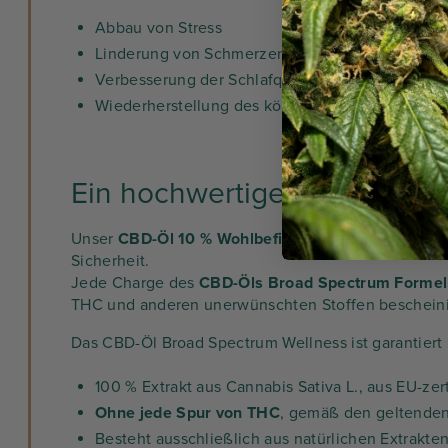
Abbau von Stress
Linderung von Schmerzen und Verspannungen
Verbesserung der Schlafqualität
Wiederherstellung des körperlichen und geistig
Ein hochwertiges CBD-Öl 0 
Unser
CBD-Öl 10 % Wohlbefinden
wird in Frankreic
Sicherheit.
Jede Charge des
CBD-Öls Broad Spectrum Formel 
THC und anderen unerwünschten Stoffen bescheini
Das CBD-Öl Broad Spectrum Wellness ist garantiert 
100 % Extrakt aus
Cannabis Sativa L.
, aus EU-zer
Ohne jede Spur von THC
, gemäß den geltenden 
Besteht ausschließlich aus natürlichen Extrakte