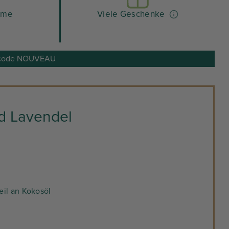
hme
Viele Geschenke
eincode NOUVEAU
d Lavendel
eil an Kokosöl