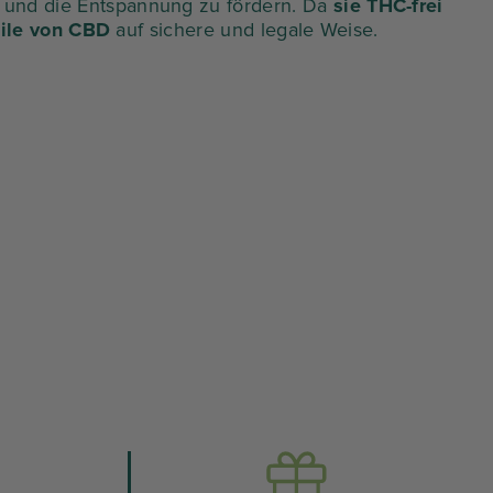
und die Entspannung zu fördern. Da
sie
THC-frei
ug:
beträgt:
teile von CBD
auf sichere und legale Weise.
0
8,73
€.