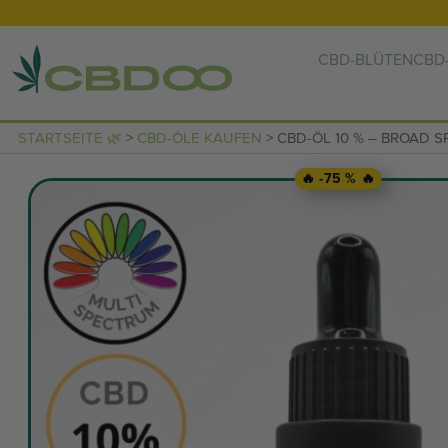
CBD-BLÜTEN
CBD-
STARTSEITE 🌿
>
CBD-ÖLE KAUFEN
> CBD-ÖL 10 % – BROAD
🔥 -75 % 🔥