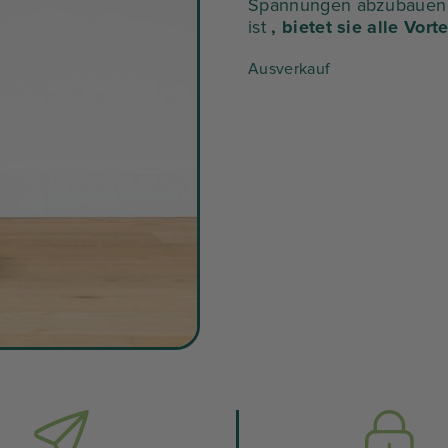
Spannungen abzubauen 
betr
ist
, bietet sie alle Vor
34,9
Ausverkauf
€.