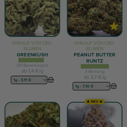
ANKAUF VON CBD-
ANKAUF VON CBD-
BLUMEN
BLUMEN
GREENKUSH
PEANUT BUTTER
RUNTZ
(29 Bewertungen)
ab
1,4 €/g
(1 Meinung)
ab
3,7 €/g
🔥 NEU 🔥