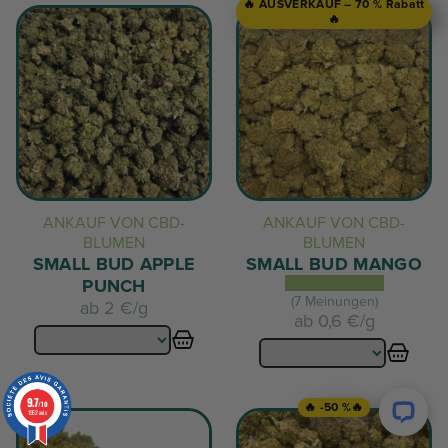
🔥 AUSVERKAUF – 70 % Rabatt
🔥
ANKAUF VON CBD-
ANKAUF VON CBD-
BLUMEN
BLUMEN
SMALL BUD APPLE
SMALL BUD MANGO
PUNCH
(7 Meinungen)
ab
2 €/g
ab
0,6 €/g
9.7
/10
🔥 -50 %🔥
1952 avis