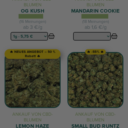
BLUMEN
BLUMEN
OG KUSH
MANDARIN COOKIE
(16 Meinungen)
(18 Meinungen)
ab
3 €/g
ab
1,6 €/g
🔥 NEUES ANGEBOT – 50 %
🔥 -55% 🔥
Rabatt 🔥
ANKAUF VON CBD-
ANKAUF VON CBD-
BLUMEN
BLUMEN
LEMON HAZE
SMALL BUD RUNTZ