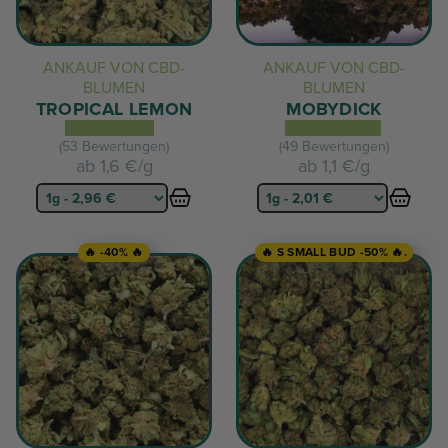
ANKAUF VON CBD-
ANKAUF VON CBD-
BLUMEN
BLUMEN
TROPICAL LEMON
MOBYDICK
(53 Bewertungen)
(49 Bewertungen)
ab
1,6 €/g
ab
1,1 €/g
🔥 -40% 🔥
🔥 S SMALL BUD -50% 🔥.