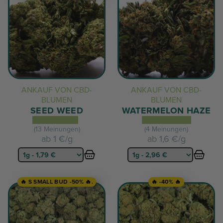
ANKAUF VON CBD-
ANKAUF VON CBD-
BLUMEN
BLUMEN
SEED WEED
WATERMELON HAZE
(13 Meinungen)
(4 Meinungen)
ab
1 €/g
ab
1,6 €/g
🔥 S SMALL BUD -50% 🔥.
🔥 -40% 🔥