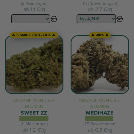
(2 Meinungen)
(177 Bewertungen)
ab
1,1 €/g
ab
2,7 €/g
🔥 S SMALL BUD -70 % 🔥.
🔥 -80% 🔥
ANKAUF VON CBD-
ANKAUF VON CBD-
BLUMEN
BLUMEN
SWEET ZZ
MEDIHAZE
(11 Meinungen)
(25 Bewertungen)
ab
1,2 €/g
ab
0,8 €/g