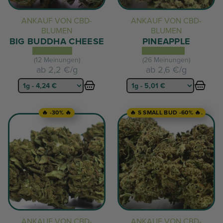
ANKAUF VON CBD-
ANKAUF VON CBD-
BLUMEN
BLUMEN
BIG BUDDHA CHEESE
PINEAPPLE
(12 Meinungen)
(26 Meinungen)
ab
2,2 €/g
ab
2,6 €/g
🔥 -30% 🔥
🔥 S SMALL BUD -60% 🔥.
ANKAUF VON CBD-
ANKAUF VON CBD-