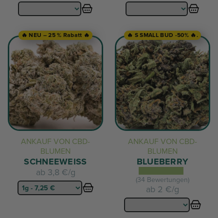
🔥 NEU – 25 % Rabatt 🔥
🔥 S SMALL BUD -50% 🔥.
ANKAUF VON CBD-
ANKAUF VON CBD-
BLUMEN
BLUMEN
SCHNEEWEISS
BLUEBERRY
ab
3,8 €/g
(34 Bewertungen)
ab
2 €/g