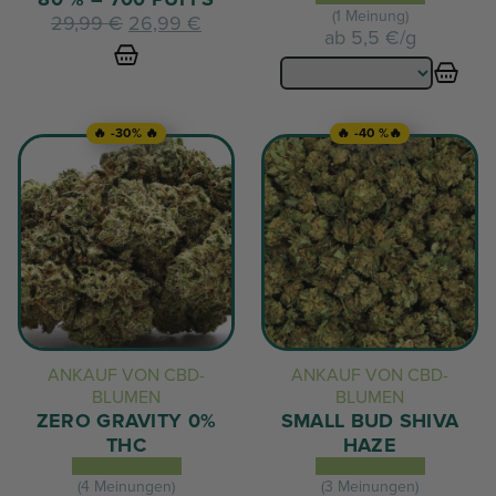
(1 Meinung)
Der
Der
29,99
€
26,99
€
ab
5,5 €/g
ursprüngliche
aktuelle
Preis
Preis
betrug:
beträgt:
29,99
26,99
🔥 -30% 🔥
🔥 -40 %🔥
€.
€.
ANKAUF VON CBD-
ANKAUF VON CBD-
BLUMEN
BLUMEN
ZERO GRAVITY 0%
SMALL BUD SHIVA
THC
HAZE
(4 Meinungen)
(3 Meinungen)