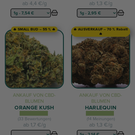
ab
4,4 €/g
ab
1,3 €/g
🔥 SMALL BUD – 55 % 🔥
🔥 AUSVERKAUF – 70 % Rabatt
🔥
ANKAUF VON CBD-
ANKAUF VON CBD-
BLUMEN
BLUMEN
ORANGE KUSH
HARLEQUIN
(33 Bewertungen)
(14 Meinungen)
ab
1,7 €/g
ab
1,3 €/g