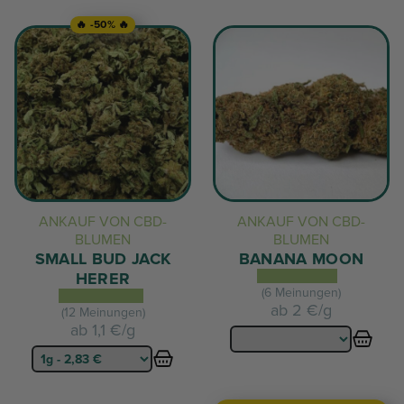
🔥 -50% 🔥
ANKAUF VON CBD-
ANKAUF VON CBD-
BLUMEN
BLUMEN
SMALL BUD JACK
BANANA MOON
HERER
(6 Meinungen)
ab
2 €/g
(12 Meinungen)
ab
1,1 €/g