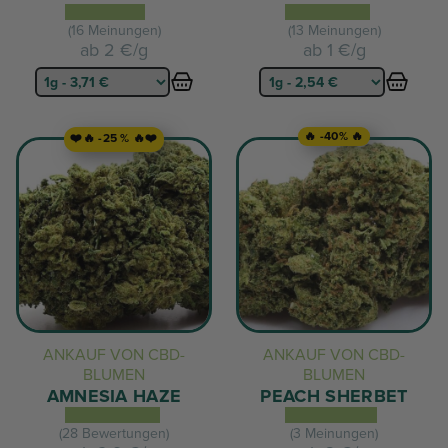
(16 Meinungen)
(13 Meinungen)
ab
2 €/g
ab
1 €/g
🔥 -40% 🔥
❤️🔥 -25 % 🔥❤️
ANKAUF VON CBD-
ANKAUF VON CBD-
BLUMEN
BLUMEN
AMNESIA HAZE
PEACH SHERBET
(28 Bewertungen)
(3 Meinungen)