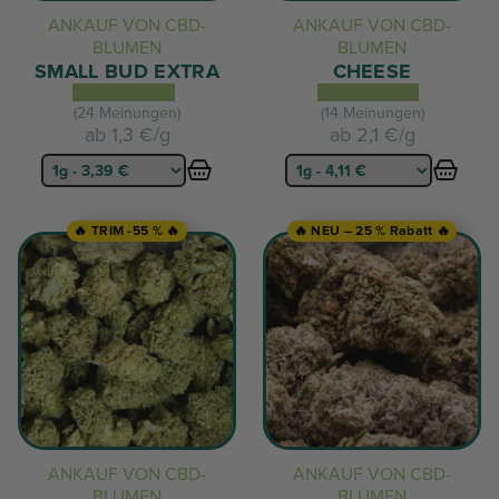
ANKAUF VON CBD-
ANKAUF VON CBD-
BLUMEN
BLUMEN
SMALL BUD EXTRA
CHEESE
(24 Meinungen)
(14 Meinungen)
ab
1,3 €/g
ab
2,1 €/g
🔥 TRIM -55 % 🔥
🔥 NEU – 25 % Rabatt 🔥
ANKAUF VON CBD-
ANKAUF VON CBD-
BLUMEN
BLUMEN