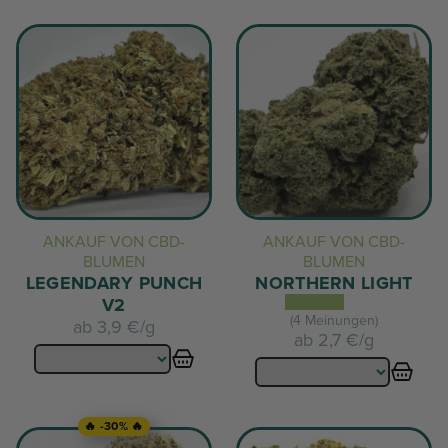
ANKAUF VON CBD-
ANKAUF VON CBD-
BLUMEN
BLUMEN
LEGENDARY PUNCH
NORTHERN LIGHT
V2
(4 Meinungen)
ab
3,9 €/g
ab
2,7 €/g
🔥 -30% 🔥