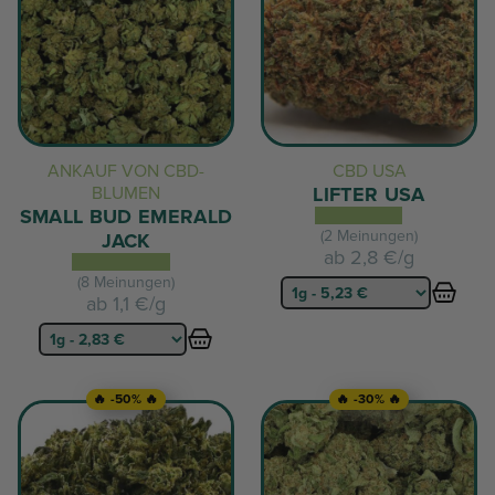
ANKAUF VON CBD-
CBD USA
BLUMEN
LIFTER USA
SMALL BUD EMERALD
(2 Meinungen)
JACK
ab
2,8 €/g
(8 Meinungen)
ab
1,1 €/g
🔥 -50% 🔥
🔥 -30% 🔥