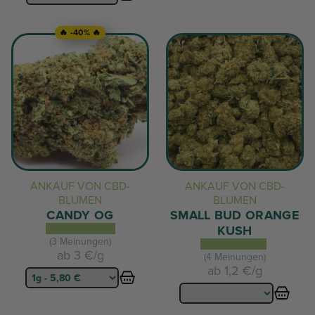
🔥 -40% 🔥
ANKAUF VON CBD-
ANKAUF VON CBD-
BLUMEN
BLUMEN
CANDY OG
SMALL BUD ORANGE
KUSH
(3 Meinungen)
ab
3 €/g
(4 Meinungen)
ab
1,2 €/g