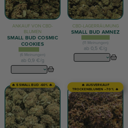
ANKAUF VON CBD-
CBD-LAGERRÄUMUNG
BLUMEN
SMALL BUD AMNEZ
SMALL BUD COSMIC
(11 Meinungen)
COOKIES
ab
0,5 €/g
(6 Meinungen)
ab
0,9 €/g
🔥 S SMALL BUD -60% 🔥.
🔥 AUSVERKAUF
TROCKENBLUMEN –70 % 🔥