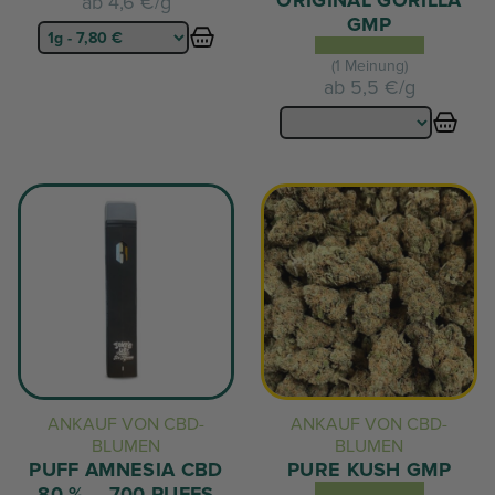
ORIGINAL GORILLA
ab
4,6 €/g
GMP
(1 Meinung)
ab
5,5 €/g
ANKAUF VON CBD-
ANKAUF VON CBD-
BLUMEN
BLUMEN
PUFF AMNESIA CBD
PURE KUSH GMP
80 % – 700 PUFFS