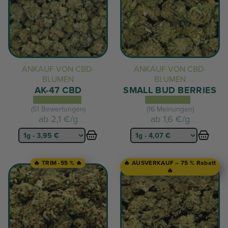
ANKAUF VON CBD-
ANKAUF VON CBD-
BLUMEN
BLUMEN
AK-47 CBD
SMALL BUD BERRIES
(51 Bewertungen)
(16 Meinungen)
ab
2,1 €/g
ab
1,6 €/g
🔥 TRIM -55 % 🔥
🔥 AUSVERKAUF – 75 % Rabatt
🔥