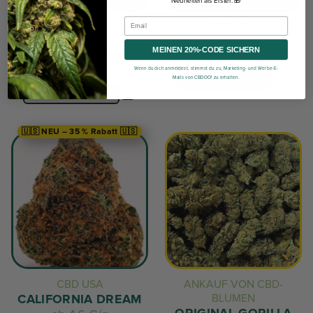
Neuheiten als Erster. 🎁
ANKAUF VON CBD-
CBD USA
BLUMEN
BUBBA KUSH
MEINEN 20%-CODE SICHERN
AMNESIA GMP
ab
4,9 €/g
ab
5,5 €/g
Wenn du dich anmeldest, stimmst du zu, Marketing- und Werbe-E-
Mails von CBDOO! zu erhalten.
🇺🇸 NEU – 35 % Rabatt 🇺🇸
CBD USA
ANKAUF VON CBD-
CALIFORNIA DREAM
BLUMEN