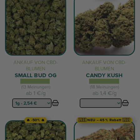
ANKAUF VON CBD-
ANKAUF VON CBD-
BLUMEN
BLUMEN
SMALL BUD OG
CANDY KUSH
(13 Meinungen)
(18 Meinungen)
ab
1 €/g
ab
1,4 €/g
🔥 -50% 🔥
🇺🇸 NEU – 45 % Rabatt 🇺🇸