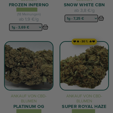
FROZEN INFERNO
SNOW WHITE CBN
ab
3,8 €/g
(18 Meinungen)
ab
1,9 €/g
❤️🔥 -30 % 🔥❤️
ANKAUF VON CBD-
ANKAUF VON CBD-
BLUMEN
BLUMEN
PLATINUM OG
SUPER ROYAL HAZE