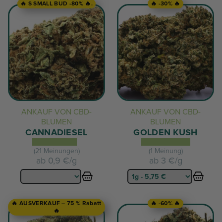
🔥 S SMALL BUD -80% 🔥.
🔥 -30% 🔥
ANKAUF VON CBD-
ANKAUF VON CBD-
BLUMEN
BLUMEN
CANNADIESEL
GOLDEN KUSH
(21 Meinungen)
(1 Meinung)
ab
0,9 €/g
ab
3 €/g
🔥 AUSVERKAUF – 75 % Rabatt
🔥 -60% 🔥
🔥