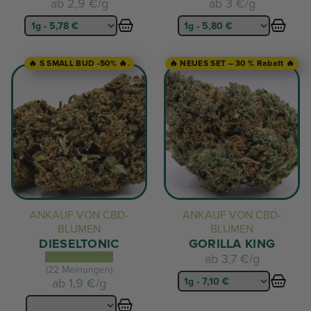
ab
2,9 €/g
ab
3 €/g
🔥 S SMALL BUD -50% 🔥.
🔥 NEUES SET – 30 % Rabatt 🔥
ANKAUF VON CBD-
ANKAUF VON CBD-
BLUMEN
BLUMEN
DIESELTONIC
GORILLA KING
ab
3,7 €/g
(22 Meinungen)
ab
1,9 €/g