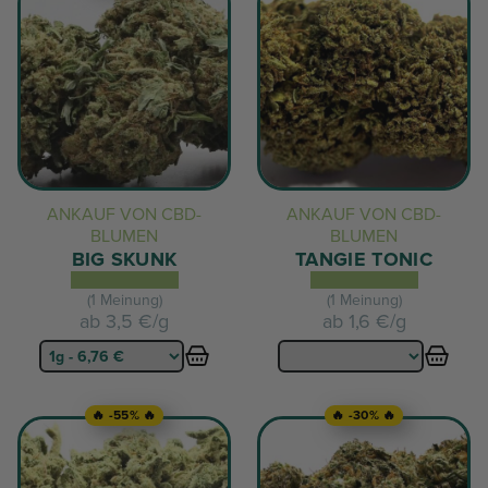
ANKAUF VON CBD-
ANKAUF VON CBD-
BLUMEN
BLUMEN
BIG SKUNK
TANGIE TONIC
(1 Meinung)
(1 Meinung)
ab
3,5 €/g
ab
1,6 €/g
🔥 -55% 🔥
🔥 -30% 🔥