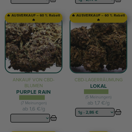
🔥 AUSVERKAUF – 60 % Rabatt
🔥 AUSVERKAUF – 60 % Rabatt
🔥
🔥
ANKAUF VON CBD-
CBD-LAGERRÄUMUNG
BLUMEN
LOKAL
PURPLE RAIN
(5 Meinungen)
ab
1,7 €/g
(7 Meinungen)
ab
1,6 €/g