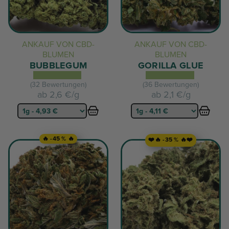
ANKAUF VON CBD-
ANKAUF VON CBD-
BLUMEN
BLUMEN
BUBBLEGUM
GORILLA GLUE
(32 Bewertungen)
(36 Bewertungen)
ab
2,6 €/g
ab
2,1 €/g
🔥 -45 % 🔥
❤️🔥 -35 % 🔥❤️