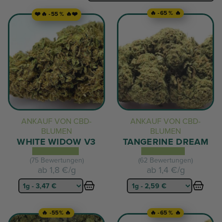
🔥 -65 % 🔥
❤️🔥 -55 % 🔥❤️
ANKAUF VON CBD-
ANKAUF VON CBD-
BLUMEN
BLUMEN
WHITE WIDOW V3
TANGERINE DREAM
(75 Bewertungen)
(62 Bewertungen)
ab
1,8 €/g
ab
1,4 €/g
🔥 -55% 🔥
🔥 -65 % 🔥