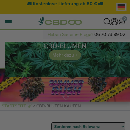
🚀 Lieferung innerhalb von 24 Stunden möglich
🚀
0
Haben Sie eine Frage?
06 70 73 89 02
CBD-BLUMEN
0 Artikel
WARENKORB ANZEIGEN
Mehr dazu +
Ihr Warenkorb ist leer.
STARTSEITE 🌿
> CBD-BLÜTEN KAUFEN