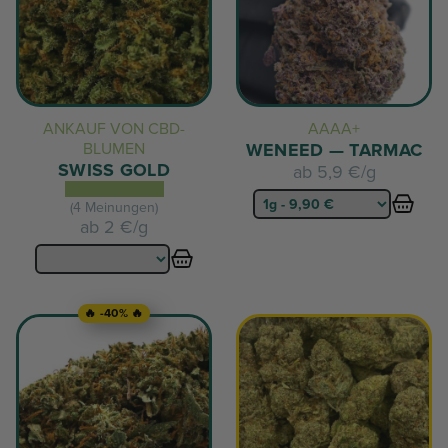
ANKAUF VON CBD-
AAAA+
BLUMEN
WENEED — TARMAC
SWISS GOLD
ab
5,9 €/g
(4 Meinungen)
ab
2 €/g
🔥 -40% 🔥