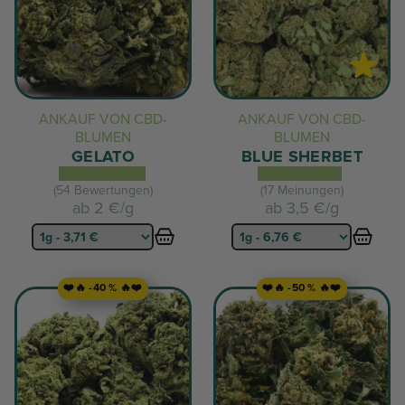
ANKAUF VON CBD-
ANKAUF VON CBD-
BLUMEN
BLUMEN
GELATO
BLUE SHERBET
(54 Bewertungen)
(17 Meinungen)
ab
2 €/g
ab
3,5 €/g
❤️🔥 -40 % 🔥❤️
❤️🔥 -50 % 🔥❤️