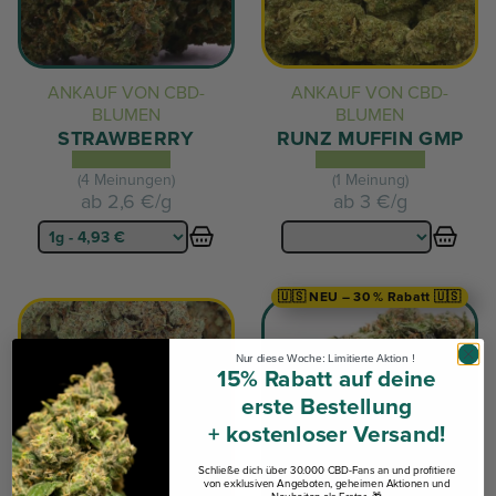
ANKAUF VON CBD-
ANKAUF VON CBD-
BLUMEN
BLUMEN
STRAWBERRY
RUNZ MUFFIN GMP
(4 Meinungen)
(1 Meinung)
ab
2,6 €/g
ab
3 €/g
🇺🇸 NEU – 30 % Rabatt 🇺🇸
Nur diese Woche: Limitierte Aktion !
15% Rabatt auf deine
erste Bestellung
+ kostenloser Versand!
Schließe dich über 30.000 CBD-Fans an und profitiere
von exklusiven Angeboten, geheimen Aktionen und