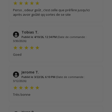
Perso , odeur goût , c’est celle que préfère jusqu’ici
après avoir goûté qq sortes de se site
Tobias T.
Publié le 4/10/26, 12:34 PM
(Date de commande :
3/30/2026)
Goed
Jerome T.
Publié le 3/22/26, 6:10 PM
(Date de commande :
3/12/2026)
Très bonne