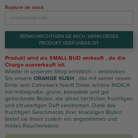
prix
prix
Rupture de stock
initial
actuel
était :
est :
BENACHRICHTIGEN SIE MICH, WENN DIESES
97,20 €.
43,74 €.
PRODUKT VERFÜGBAR IST
Produkt wird als SMALL BUD verkauft
, da die
Charge ausverkauft ist.
Wieder in unserem Shop erhältlich – entdecken
Sie unsere
ORANGE KUSH
, das mit seiner neuen
Ernte sein Comeback feiert! Diese schöne INDICA
hat mittelgroße, grüne, kompakte und gut
getrocknete Blüten, die einen herrlichen fruchtigen
und zitrusartigen Duft verströmen. Dank des
fruchtigen Geschmacks ihrer knackigen Blüten
bietet sie Ihnen zudem ein angenehmes und
mildes Raucherlebnis.