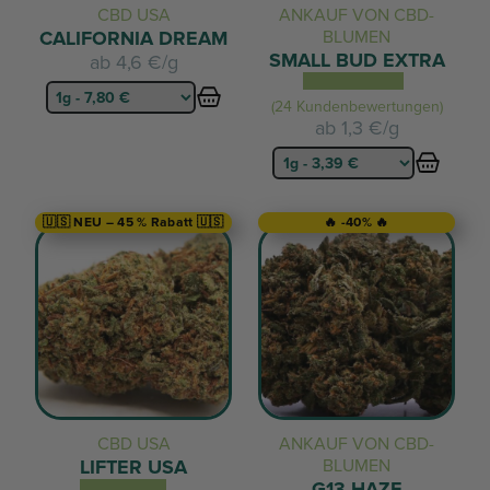
CBD USA
ANKAUF VON CBD-
CALIFORNIA DREAM
BLUMEN
SMALL BUD EXTRA
ab
4,6 €/g
(24 Kundenbewertungen)
ab
1,3 €/g
🇺🇸 NEU – 45 % Rabatt 🇺🇸
🔥 -40% 🔥
CBD USA
ANKAUF VON CBD-
LIFTER USA
BLUMEN
G13 HAZE