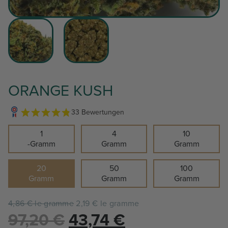
ORANGE KUSH
33 Bewertungen
1
4
10
-Gramm
Gramm
Gramm
20
50
100
Gramm
Gramm
Gramm
4,86 € le gramme
2,19 € le gramme
Le
Le
97,20
€
43,74
€