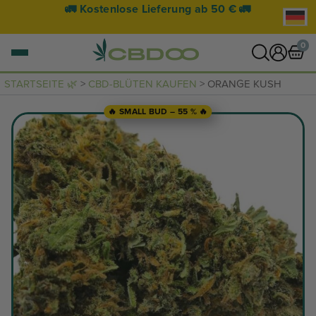
🚛 Kostenlose Lieferung ab 50 € 🚛
0
STARTSEITE 🌿
>
CBD-BLÜTEN KAUFEN
> ORANGE KUSH
0 Artikel
🔥 SMALL BUD – 55 % 🔥
WARENKORB ANZEIGEN
Ihr Warenkorb ist leer.