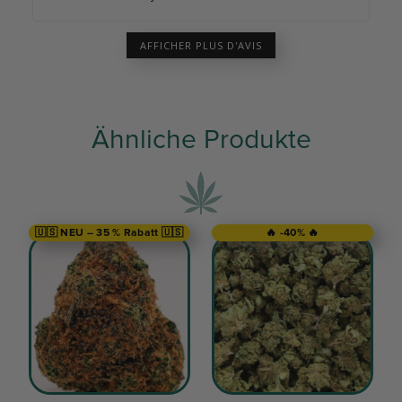
AFFICHER PLUS D'AVIS
Ähnliche Produkte
🇺🇸 NEU – 35 % Rabatt 🇺🇸
🔥 -40% 🔥