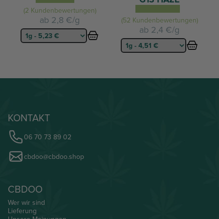
(2 Kundenbewertungen)
ab
2,8 €/g
(52 Kundenbewertungen)
ab
2,4 €/g
KONTAKT
06 70 73 89 02
cbdoo@cbdoo.shop
CBDOO
Wer wir sind
Lieferung