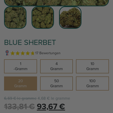
BLUE SHERBET
17 Bewertungen
1
4
10
-Gramm
Gramm
Gramm
20
50
100
Gramm
Gramm
Gramm
6,69 € le gramme
4,68 € le gramme
Le
Le
133,81
€
93,67
€