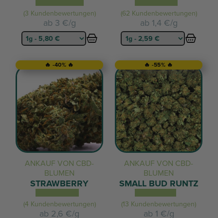
(3 Kundenbewertungen)
(62 Kundenbewertungen)
ab
3 €/g
ab
1,4 €/g
🔥 -40% 🔥
🔥 -55% 🔥
ANKAUF VON CBD-
ANKAUF VON CBD-
BLUMEN
BLUMEN
STRAWBERRY
SMALL BUD RUNTZ
(4 Kundenbewertungen)
(13 Kundenbewertungen)
ab
2,6 €/g
ab
1 €/g