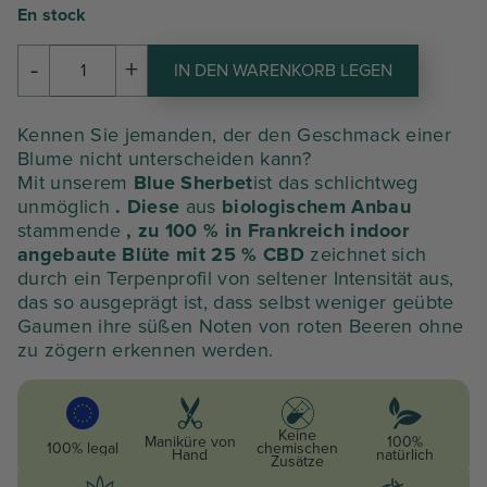
prix
prix
En stock
initial
actuel
-
+
IN DEN WARENKORB LEGEN
Menge
était :
est :
an
BLUE
133,81 €.
93,67 €.
Kennen Sie jemanden, der den Geschmack einer
SHERBET
Blume nicht unterscheiden kann?
Mit unserem
Blue Sherbet
ist das schlichtweg
unmöglich
. Diese
aus
biologischem Anbau
stammende
, zu 100 % in Frankreich indoor
angebaute Blüte mit 25 % CBD
zeichnet sich
durch ein Terpenprofil von seltener Intensität aus,
das so ausgeprägt ist, dass selbst weniger geübte
Gaumen ihre süßen Noten von roten Beeren ohne
zu zögern erkennen werden.
Keine
Maniküre von
100%
100% legal
chemischen
Hand
natürlich
Zusätze