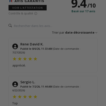
9.4
/
10
VOIR L'ATTESTATION
Basé sur 17 avis
Contrôle & qualité
Trier par
date décroissante
Rene David K.
Publié le 8/6/26, 11:33 AM
(Date de commande :
7/27/2026)
apprécié.
Sergio L.
Publié le 7/2/26, 11:44 AM
(Date de commande :
6/22/2026)
Top