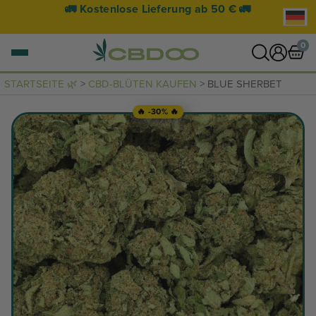
🚛 Kostenlose Lieferung ab 50 € 🚛
0
STARTSEITE 🌿
>
CBD-BLÜTEN KAUFEN
> BLUE SHERBET
0 Artikel
🔥 -30% 🔥
WARENKORB ANZEIGEN
Ihr Warenkorb ist leer.