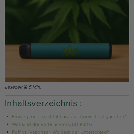
Lesezeit
⌛
5 Min.
Inhaltsverzeichnis :
Einweg- oder nachfüllbare elektronische Zigaretten?
Was sind die Vorteile von CBD-Puffs?
Puff vs. Vaporizer: Wo liegt der Unterschied?