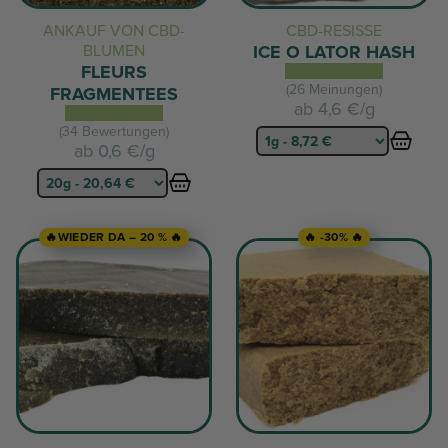
ANKAUF VON CBD-
CBD-RESISSE
BLUMEN
ICE O LATOR HASH
FLEURS
(26 Meinungen)
FRAGMENTEES
ab
4,6 €/g
(34 Bewertungen)
ab
0,6 €/g
🔥WIEDER DA – 20 % 🔥
🔥 -30% 🔥