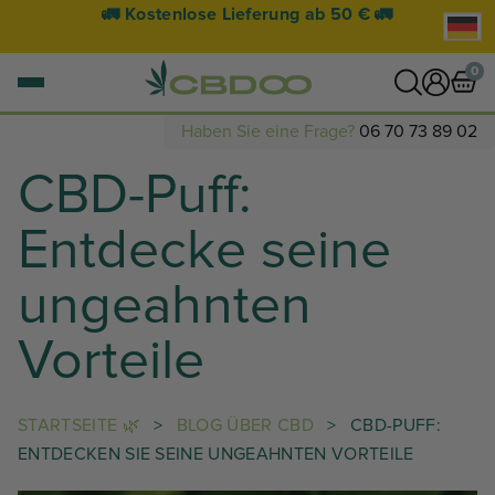
🚛 Kostenlose Lieferung ab 50 € 🚛
0
Haben Sie eine Frage?
06 70 73 89 02
CBD-Puff:
0 Artikel
WARENKORB ANZEIGEN
Entdecke seine
Ihr Warenkorb ist leer.
ungeahnten
Vorteile
STARTSEITE 🌿
>
BLOG ÜBER CBD
>
CBD-PUFF:
ENTDECKEN SIE SEINE UNGEAHNTEN VORTEILE