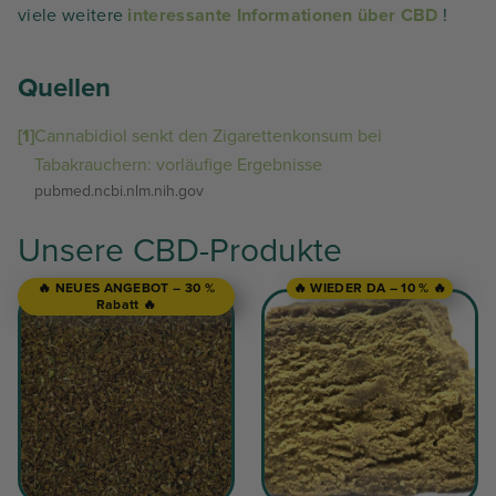
viele weitere
interessante Informationen über CBD
!
Quellen
[1]
Cannabidiol senkt den Zigarettenkonsum bei
Tabakrauchern: vorläufige Ergebnisse
pubmed.ncbi.nlm.nih.gov
Unsere CBD-Produkte
🔥 NEUES ANGEBOT – 30 %
🔥 WIEDER DA – 10 % 🔥
Rabatt 🔥