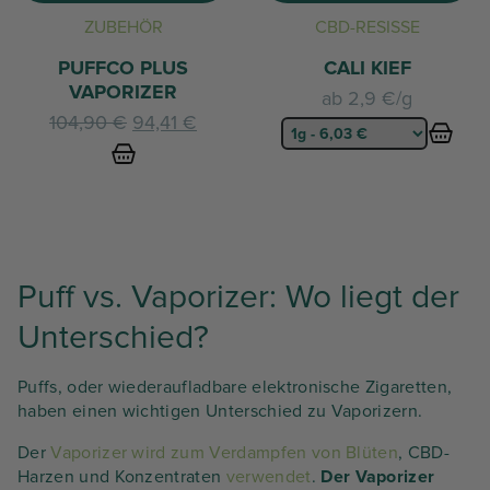
ZUBEHÖR
CBD-RESISSE
PUFFCO PLUS
CALI KIEF
VAPORIZER
ab
2,9 €/g
Der
Der
104,90
€
94,41
€
ursprüngliche
aktuelle
Preis
Preis
betrug:
beträgt:
104,90
94,41
€.
€.
Puff vs. Vaporizer: Wo liegt der
Unterschied?
Puffs, oder wiederaufladbare elektronische Zigaretten,
haben einen wichtigen Unterschied zu Vaporizern.
Der
Vaporizer wird zum Verdampfen von Blüten
, CBD-
Harzen und Konzentraten
verwendet
.
Der Vaporizer