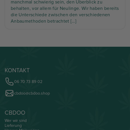
manchmal schwierig sein, den Überblick zu
behalten, vor allem für Neulinge. Wir haben bereits
die Unterschiede zwischen den verschiedenen
Anbaumethoden betrachtet […]
KONTAKT
06 70 73 89 02
cbdoo@cbdoo.shop
CBDOO
Wer wir sind
Lieferung