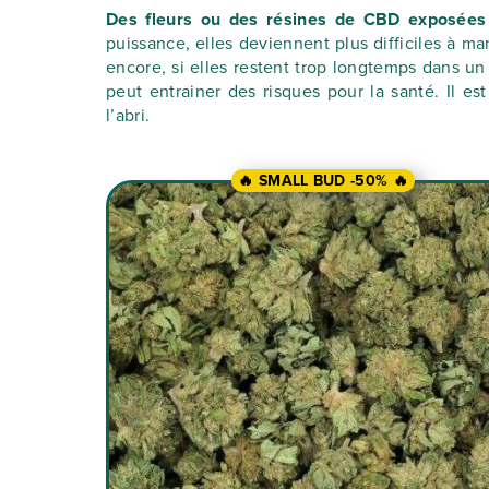
Des fleurs ou des résines de CBD exposées 
puissance, elles deviennent plus difficiles à m
encore, si elles restent trop longtemps dans un
peut entrainer des risques pour la santé. Il es
l’abri.
🔥 SMALL BUD -50% 🔥