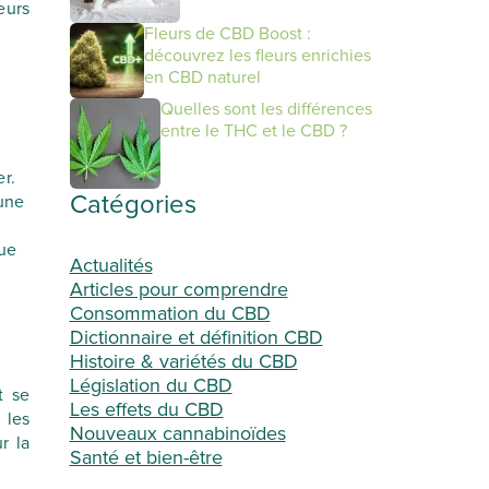
eurs
Fleurs de CBD Boost :
découvrez les fleurs enrichies
en CBD naturel
Quelles sont les différences
entre le THC et le CBD ?
r.
Catégories
 une
que
Actualités
Articles pour comprendre
Consommation du CBD
Dictionnaire et définition CBD
Histoire & variétés du CBD
Législation du CBD
t se
Les effets du CBD
 les
Nouveaux cannabinoïdes
r la
Santé et bien-être