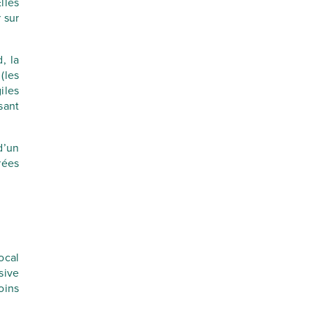
Elles
 sur
, la
(les
iles
sant
d’un
rées
ocal
sive
oins