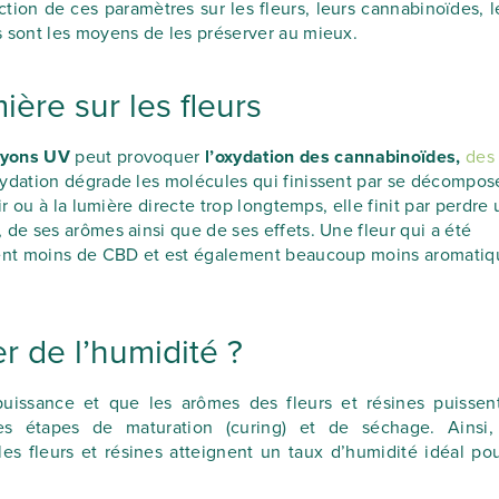
ction de ces paramètres sur les fleurs, leurs cannabinoïdes, l
s sont les moyens de les préserver au mieux.
mière sur les fleurs
rayons UV
peut provoquer
l’oxydation des cannabinoïdes,
des
xydation dégrade les molécules qui finissent par se décompose
ir ou à la lumière directe trop longtemps, elle finit par perdre
 de ses arômes ainsi que de ses effets. Une fleur qui a été
tient moins de CBD et est également beaucoup moins aromati
er de l’humidité ?
 puissance et que les arômes des fleurs et résines puissen
es étapes de maturation (
curing
) et de séchage. Ainsi,
s fleurs et résines atteignent un taux d’humidité idéal pou