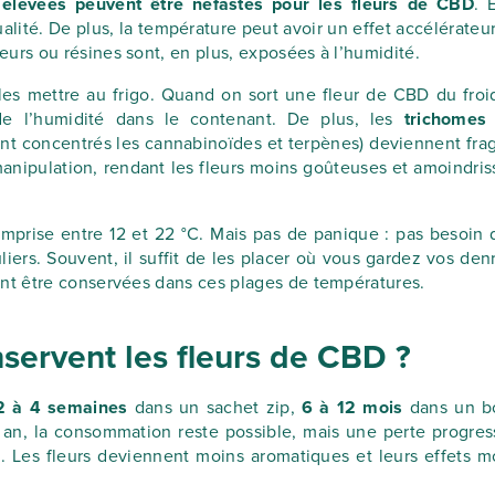
élevées peuvent être néfastes pour les fleurs de CBD
. 
alité. De plus, la température peut avoir un effet accélérateur
urs ou résines sont, en plus, exposées à l’humidité.
les mettre au frigo. Quand on sort une fleur de CBD du froid
de l’humidité dans le contenant. De plus, les
trichomes
sont concentrés les cannabinoïdes et terpènes) deviennent frag
anipulation, rendant les fleurs moins goûteuses et amoindris
mprise entre 12 et 22 °C. Mais pas de panique : pas besoin 
ers. Souvent, il suffit de les placer où vous gardez vos den
ent être conservées dans ces plages de températures.
ervent les fleurs de CBD ?
2 à 4 semaines
dans un sachet zip,
6 à 12 mois
dans un b
n an, la consommation reste possible, mais une perte progres
. Les fleurs deviennent moins aromatiques et leurs effets m