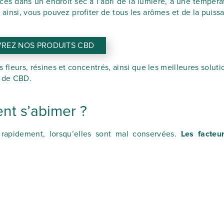
cés dans un endroit sec à l’abri de la lumière, à une tempéra
 ainsi, vous pouvez profiter de tous les arômes et de la puiss
REZ NOS PRODUITS CBD
leurs, résines et concentrés, ainsi que les meilleures soluti
s de CBD.
ent s’abimer ?
s rapidement, lorsqu’elles sont mal conservées.
Les facteu