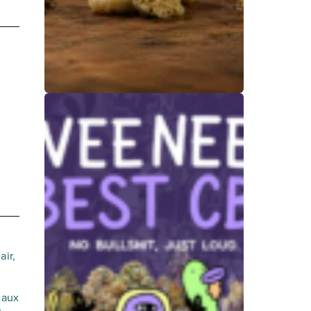
Bubble hash :
qu'est-ce que c'est
? Full melt, fresh
frozen et critères
de qualité
air,
25 juin 2026
caux