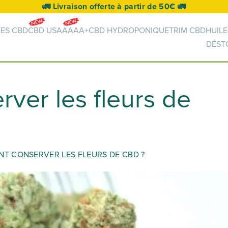
🚛 Livraison offerte à partir de 50€ 🚛
NES CBD
CBD USA
AAAA+
CBD HYDROPONIQUE
TRIM CBD
HUILE
DÉST
ver les fleurs de
T CONSERVER LES FLEURS DE CBD ?