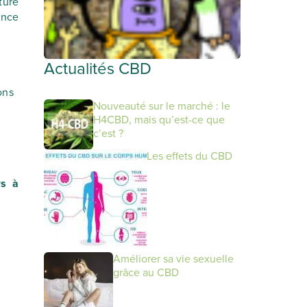
ture
ance
Actualités CBD
ons
Nouveauté sur le marché : le
WeNeed x CBDOO
H4CBD, mais qu’est-ce que
: les fleurs CBD les
c’est ?
plus primées
Les effets du CBD
d'Europe bientôt
rs à
disponibles chez
nous
18 juin 2026
Améliorer sa vie sexuelle
grâce au CBD