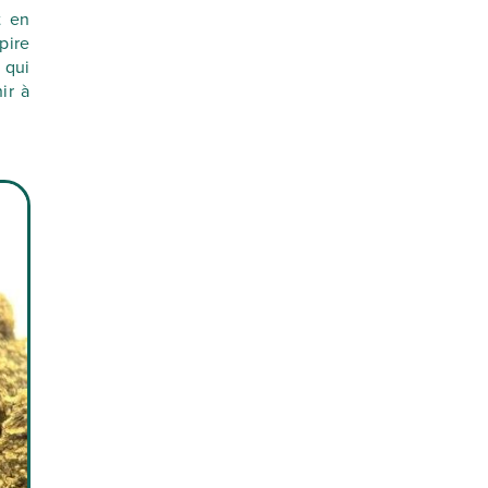
t en
pire
 qui
ir à