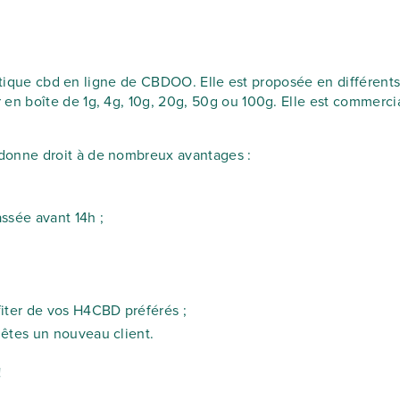
outique cbd en ligne de CBDOO. Elle est proposée en différent
n boîte de 1g, 4g, 10g, 20g, 50g ou 100g. Elle est commerci
onne droit à de nombreux avantages :
sée avant 14h ;
iter de vos H4CBD préférés ;
êtes un nouveau client.
!