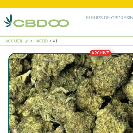
FLEURS DE CBD
RÉSI
ACCUEIL 🌿
>
H4CBD
> V1
ARCHIVE