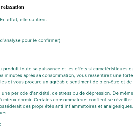
 relaxation
n effet, elle contient :
’analyse pour le confirmer) ;
oduit toute sa puissance et les effets si caractéristiques qu’
es minutes après sa consommation, vous ressentirez une forte
es et vous procure un agréable sentiment de bien-être et de 
z une période d’anxiété, de stress ou de dépression. De même, 
 à mieux dormir. Certains consommateurs confient se réveiller p
posséderait des propriétés anti inflammatoires et analgésiques.
ues.
: