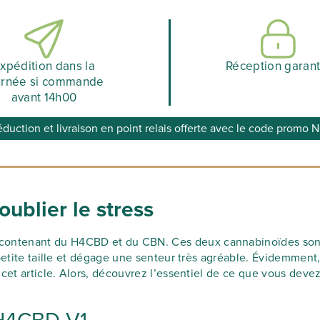
xpédition dans la
Réception garant
urnée si commande
avant 14h00
éduction et livraison en point relais offerte avec le code prom
ublier le stress
contenant du H4CBD et du CBN. Ces deux cannabinoïdes sont d’
 petite taille et dégage une senteur très agréable. Évidemme
cet article. Alors, découvrez l’essentiel de ce que vous devez 