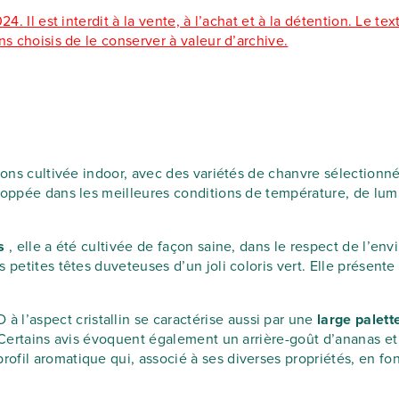
. Il est interdit à la vente, à l’achat et à la détention. Le tex
ns choisis de le conserver à valeur d’archive.
avons cultivée indoor, avec des variétés de chanvre sélection
loppée dans les meilleures conditions de température, de lumi
es
, elle a été cultivée de façon saine, dans le respect de l’en
 petites têtes duveteuses d’un joli coloris vert. Elle présent
’aspect cristallin se caractérise aussi par une
large palet
. Certains avis évoquent également un arrière-goût d’ananas et
profil aromatique qui, associé à ses diverses propriétés, en fon