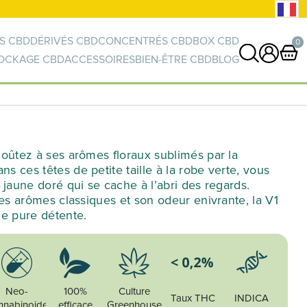
S CBD
DÉRIVÉS CBD
CONCENTRÉS CBD
BOX CBD
0
OCKAGE CBD
ACCESSOIRES
BIEN-ÊTRE CBD
BLOG
0 article
VOIR PANIER
Votre panier est vide.
oûtez à ses arômes floraux sublimés par la
 ces têtes de petite taille à la robe verte, vous
 jaune doré qui se cache à l’abri des regards.
ses arômes classiques et son odeur enivrante, la V1
de pure détente.
Neo-
100%
Culture
Taux THC
INDICA
nnabinoide
efficace
Greenhouse