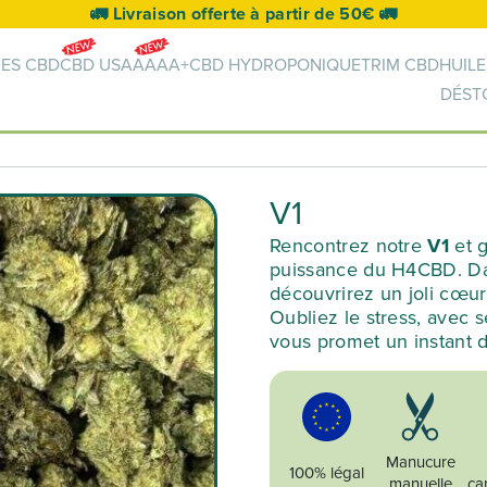
🚛 Livraison offerte à partir de 50€ 🚛
NES CBD
CBD USA
AAAA+
CBD HYDROPONIQUE
TRIM CBD
HUILE
DÉST
V1
Rencontrez notre
V1
et g
puissance du H4CBD. Dans
découvrirez un joli cœur
Oubliez le stress, avec 
vous promet un instant 
Manucure
100% légal
manuelle
ca