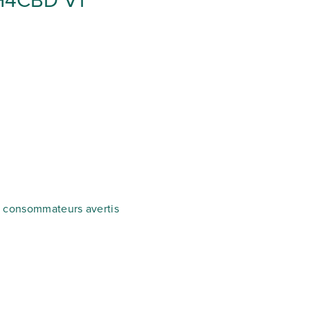
r H4CBD V1
es consommateurs avertis