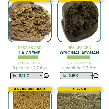
RÉSINES CBD
RÉSINES CBD
LA CRÈME
ORIGINAL AFGHAN
(28 avis clients)
(32 avis clients)
à partir de
2,7 €/g
à partir de
2,7 €/g
🔥 DE RETOUR -45% 🔥
🔥 -30% 🔥