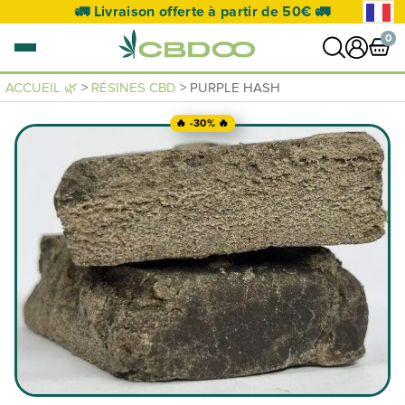
🚛 Livraison offerte à partir de 50€ 🚛
0
ACCUEIL 🌿
>
RÉSINES CBD
> PURPLE HASH
0 article
🔥 -30% 🔥
VOIR PANIER
Votre panier est vide.