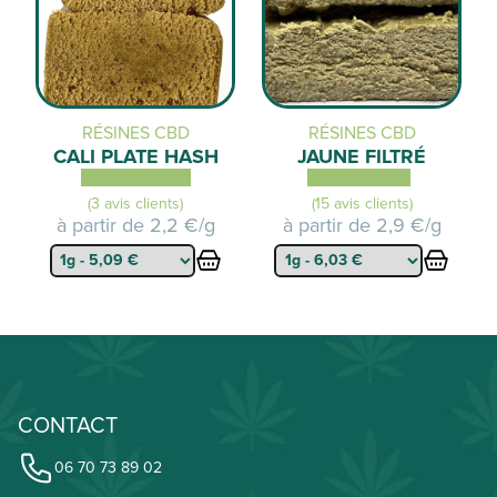
RÉSINES CBD
RÉSINES CBD
CALI PLATE HASH
JAUNE FILTRÉ
(3 avis clients)
(15 avis clients)
à partir de
2,2 €/g
à partir de
2,9 €/g
CONTACT
06 70 73 89 02