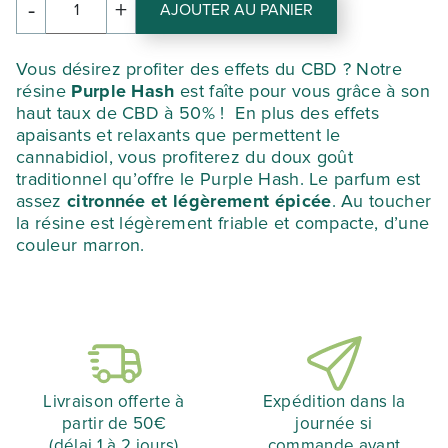
-
+
AJOUTER AU PANIER
quantité
était :
est :
de
PURPLE
107,73 €.
75,41 €.
Vous désirez profiter des effets du CBD ? Notre
HASH
résine
Purple Hash
est faîte pour vous grâce à son
haut taux de CBD à 50% ! En plus des effets
apaisants et relaxants que permettent le
cannabidiol, vous profiterez du doux goût
traditionnel qu’offre le Purple Hash. Le parfum est
assez
citronnée et légèrement épicée
. Au toucher
la résine est légèrement friable et compacte, d’une
couleur marron.
Livraison offerte à
Expédition dans la
partir de 50€
journée si
(délai 1 à 2 jours)
commande avant