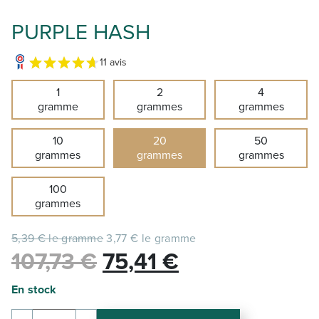
PURPLE HASH
11 avis
1
2
4
gramme
grammes
grammes
10
20
50
grammes
grammes
grammes
100
grammes
5,39 € le gramme
3,77 € le gramme
Le
Le
107,73
€
75,41
€
prix
prix
En stock
initial
actuel