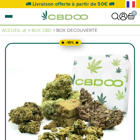
🚛 Livraison offerte à partir de 50€ 🚛
0
ACCUEIL 🌿
>
BOX CBD
> BOX DECOUVERTE
0 article
🔥 -10% 🔥
VOIR PANIER
Votre panier est vide.