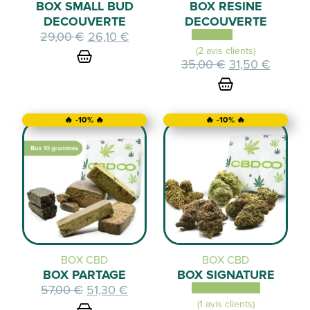
BOX SMALL BUD
BOX RESINE
DECOUVERTE
DECOUVERTE
Le
Le
29,00
€
26,10
€
prix
prix
(2 avis clients)
Le
Le
35,00
€
31,50
€
initial
actuel
prix
prix
était :
est :
initial
actuel
29,00 €.
26,10 €.
était :
est :
🔥 -10% 🔥
🔥 -10% 🔥
35,00 €.
31,50 €
BOX CBD
BOX CBD
BOX PARTAGE
BOX SIGNATURE
Le
Le
57,00
€
51,30
€
prix
prix
(1 avis clients)