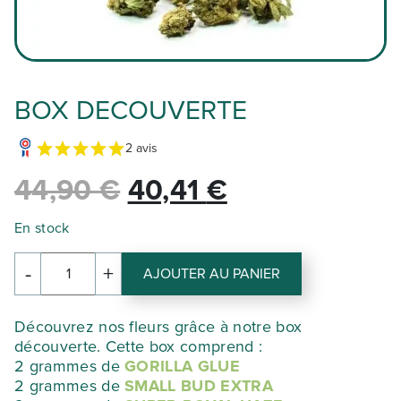
BOX DECOUVERTE
2 avis
Le
Le
44,90
€
40,41
€
prix
prix
En stock
initial
actuel
-
+
AJOUTER AU PANIER
quantité
de
était :
est :
BOX
Découvrez nos fleurs grâce à notre box
DECOUVERTE
découverte. Cette box comprend :
44,90 €.
40,41 €.
2 grammes de
GORILLA GLUE
2 grammes de
SMALL BUD
EXTRA