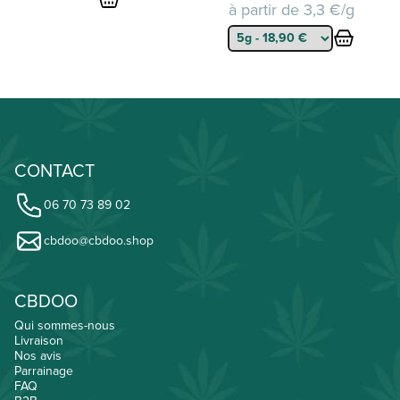
à partir de
3,3 €/g
initial
actuel
était :
est :
57,00 €.
51,30 €.
CONTACT
06 70 73 89 02
cbdoo@cbdoo.shop
CBDOO
Qui sommes-nous
Livraison
Nos avis
Parrainage
FAQ