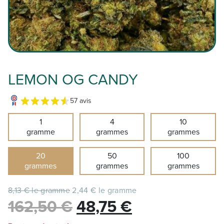
LEMON OG CANDY
57 avis
1
4
10
gramme
grammes
grammes
20
50
100
grammes
grammes
grammes
8,13 € le gramme
2,44 € le gramme
Le
Le
162,50
€
48,75
€