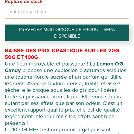
prix
prix
Rupture de stock
initial
actuel
était :
est :
PRÉVENEZ-MOI LORSQUE CE PRODUIT SERA
162,50 €.
48,75 €.
DISPONIBLE
BAISSE DES PRIX DRASTIQUE SUR LES 20G,
50G ET 100G.
Une fleur incroyable et puissante ! La
Lemon OG
Candy
propose une explosion d’agrumes acidulés,
une touche florale sucrée et un parfum qui titille
les sens. Avec sa texture dense, friable et assez
sèche, elle craque sous les doigts pour libérer
toute sa puissance aromatique. Elle vous séduira
autant par ses effets que par son odeur. C’est un
excellent rapport qualité-prix, elle est de qualité
légèrement inférieur mais les effets sont bien
présents !
Le 10-OH-HHC est un produit légal puissant,