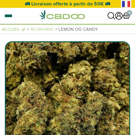
🚛 Livraison offerte à partir de 50€ 🚛
0
ACCUEIL 🌿
>
10-OH-HHC
> LEMON OG CANDY
0 article
VOIR PANIER
Votre panier est vide.