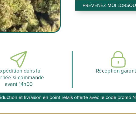
PRÉVENEZ-MOI LORSQUE
xpédition dans la
Réception garant
urnée si commande
avant 14h00
éduction et livraison en point relais offerte avec le code prom