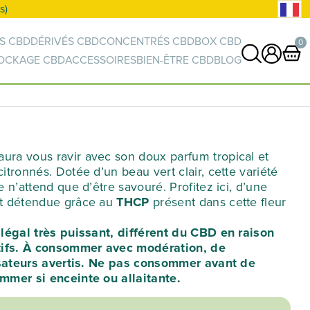
S CBD
DÉRIVÉS CBD
CONCENTRÉS CBD
BOX CBD
0
OCKAGE CBD
ACCESSOIRES
BIEN-ÊTRE CBD
BLOG
0 article
VOIR PANIER
Votre panier est vide.
ra vous ravir avec son doux parfum tropical et
tronnés. Dotée d’un beau vert clair, cette variété
 n’attend que d’être savouré. Profitez ici, d’une
t détendue grâce au
THCP
présent dans cette fleur
légal très puissant, différent du CBD en raison
tifs. À consommer avec modération, de
isateurs avertis. Ne pas consommer avant de
mmer si enceinte ou allaitante.