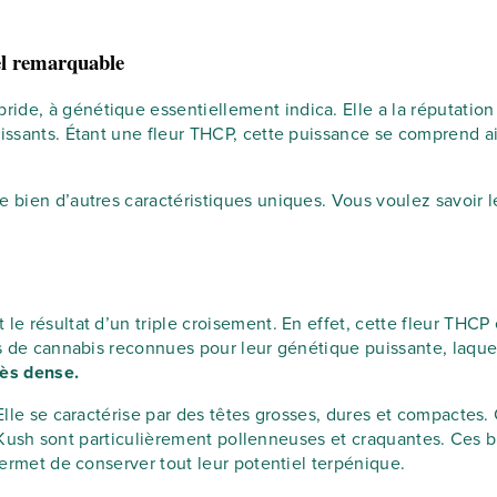
el remarquable
ride, à génétique essentiellement indica. Elle a la réputatio
uissants. Étant une fleur THCP, cette puissance se comprend ai
e bien d’autres caractéristiques uniques. Vous voulez savoir l
 le résultat d’un triple croisement. En effet, cette fleur TH
tés de cannabis reconnues pour leur génétique puissante, laq
rès dense.
 Elle se caractérise par des têtes grosses, dures et compactes
land Kush sont particulièrement pollenneuses et craquantes. Ce
 permet de conserver tout leur potentiel terpénique.