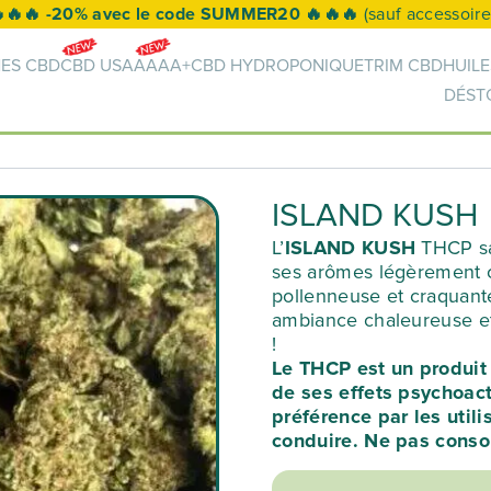
🚛 Livraison offerte à partir de 50€ 🚛
NES CBD
CBD USA
AAAA+
CBD HYDROPONIQUE
TRIM CBD
HUILE
DÉST
ISLAND KUSH
L’
ISLAND KUSH
THCP sau
ses arômes légèrement ci
pollenneuse et craquante
ambiance chaleureuse e
!
Le THCP est un produit 
de ses effets psychoac
préférence par les util
conduire. Ne pas conso