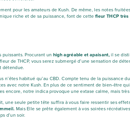
ement pour les amateurs de Kush. De même, les notes fruitées
pénique riche et de sa puissance, font de cette
fleur THCP très
s puissants. Procurant un
high agréable et apaisant,
il se dis
e fleur de THCP, vous serez submergé d’une sensation de déten
et détendue.
ous n’êtes habitué qu’au CBD. Compte tenu de la puissance 
 avec notre Kush. En plus de ce sentiment de bien-être qui 
res encore, notre indica provoque une extase calme, mais très
t, une seule petite tête suffira à vous faire ressentir ses eff
sommeil.
Mais Elle se prête également à vos soirées récréative
ps d’un soir.