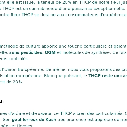
t elle est issue, la teneur de 20% en THCP de notre fleur justi
le THCP est un cannabinoïde d’une puissance exceptionnelle. 
 notre fleur THCP se destine aux consommateurs d’expérience
e méthode de culture apporte une touche particulière et garantit
elle,
sans pesticides, OGM
et molécules de synthèse. Ce fais
eurs contrôlés.
ns l’Union Européenne. De même, nous vous proposons des pr
islation européenne. Bien que puissant, le
THCP reste un can
 est de 20%.
sh
rmes d’arôme et de saveur, ce THCP a bien des particularités.
l. Son
goût terreux de Kush
très prononcé est apprécié de no
nées et florales.