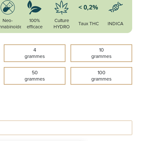
Neo-
100%
Culture
Taux THC
INDICA
nnabinoide
efficace
HYDRO
4
10
grammes
grammes
50
100
grammes
grammes