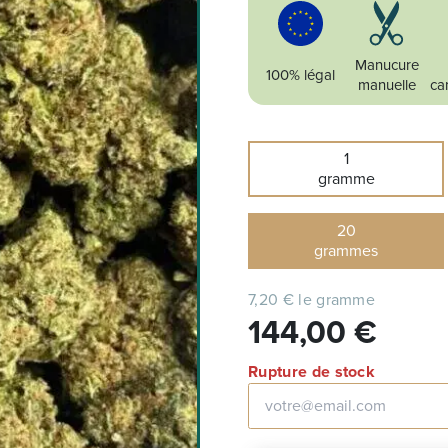
Manucure
100% légal
manuelle
ca
1
gramme
20
grammes
7,20 € le gramme
144,00
€
Rupture de stock