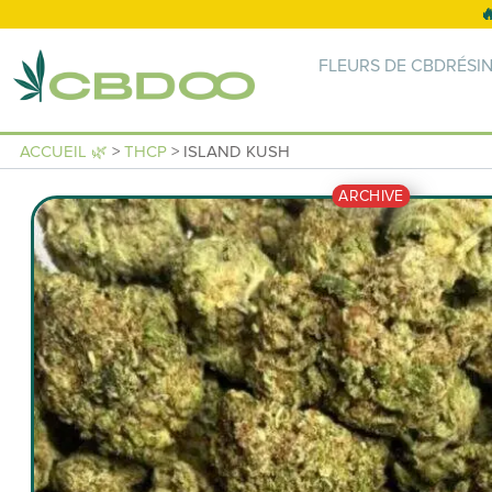
FLEURS DE CBD
RÉSI
ACCUEIL 🌿
>
THCP
> ISLAND KUSH
ARCHIVE