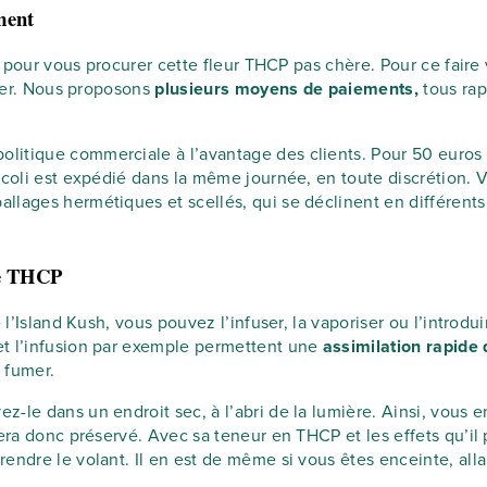
ment
de pour vous procurer cette fleur THCP pas chère. Pour ce fair
nier. Nous proposons
plusieurs moyens de paiements,
tous rap
itique commerciale à l’avantage des clients. Pour 50 euros d
e coli est expédié dans la même journée, en toute discrétion.
lages hermétiques et scellés, qui se déclinent en différents f
ce THCP
e l’Island Kush, vous pouvez l’infuser, la vaporiser ou l’intro
et l’infusion par exemple permettent une
assimilation rapide
a fumer.
-le dans un endroit sec, à l’abri de la lumière. Ainsi, vous 
sera donc préservé. Avec sa teneur en THCP et les effets qu’i
prendre le volant. Il en est de même si vous êtes enceinte, a