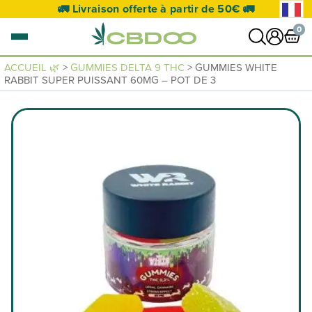
🚛 Livraison offerte à partir de 50€ 🚛
0
ACCUEIL 🌿
>
GUMMIES DELTA 9 THC
> GUMMIES WHITE
RABBIT SUPER PUISSANT 60MG – POT DE 3
0 article
VOIR PANIER
Votre panier est vide.