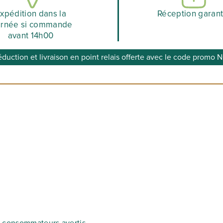
xpédition dans la
Réception garant
urnée si commande
avant 14h00
éduction et livraison en point relais offerte avec le code prom