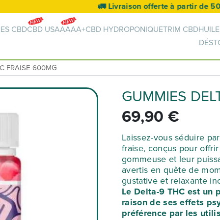
🚛 Livraison offerte à partir de 50€ 🚛
NES CBD
CBD USA
AAAA+
CBD HYDROPONIQUE
TRIM CBD
HUILE
DÉST
C FRAISE 600MG
GUMMIES DELT
69,90
€
Laissez-vous séduire pa
fraise, conçus pour offri
gommeuse et leur puissa
avertis en quête de mom
gustative et relaxante i
Le Delta-9 THC est un p
raison de ses effets p
préférence par les util