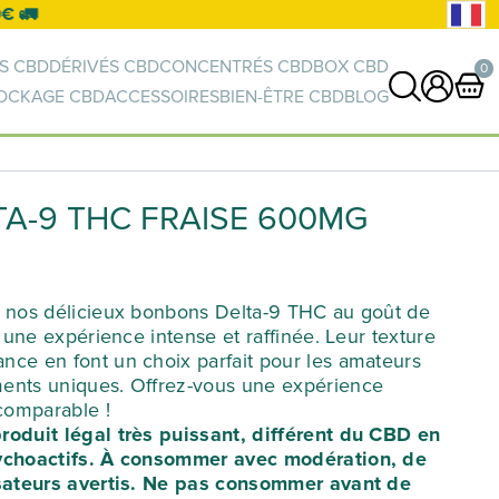
S CBD
DÉRIVÉS CBD
CONCENTRÉS CBD
BOX CBD
0
OCKAGE CBD
ACCESSOIRES
BIEN-ÊTRE CBD
BLOG
0 article
VOIR PANIER
A-9 THC FRAISE 600MG
Votre panier est vide.
r nos délicieux bonbons Delta-9 THC au goût de
r une expérience intense et raffinée. Leur texture
nce en font un choix parfait pour les amateurs
ents uniques. Offrez-vous une expérience
ncomparable !
roduit légal très puissant, différent du CBD en
sychoactifs. À consommer avec modération, de
isateurs avertis. Ne pas consommer avant de