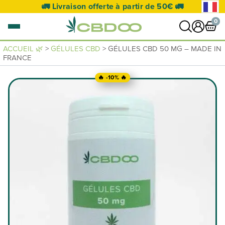
🚛 Livraison offerte à partir de 50€ 🚛
0
ACCUEIL 🌿
>
GÉLULES CBD
> GÉLULES CBD 50 MG – MADE IN
FRANCE
0 article
VOIR PANIER
🔥 -10% 🔥
Votre panier est vide.