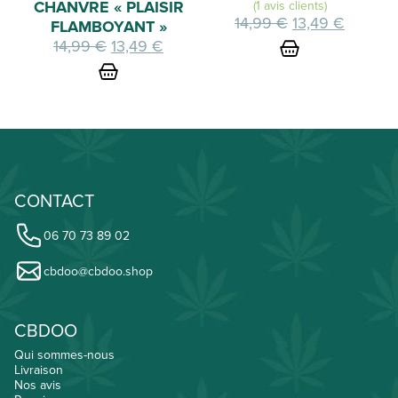
CHANVRE « PLAISIR
(1 avis clients)
Le
Le
14,99
€
13,49
€
FLAMBOYANT »
prix
prix
Le
Le
14,99
€
13,49
€
initial
actuel
prix
prix
était :
est :
initial
actuel
14,99 €.
13,49 €
était :
est :
14,99 €.
13,49 €.
CONTACT
06 70 73 89 02
cbdoo@cbdoo.shop
CBDOO
Qui sommes-nous
Livraison
Nos avis