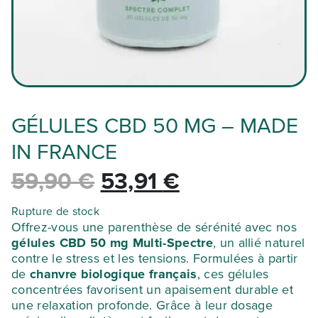
GÉLULES CBD 50 MG – MADE
IN FRANCE
Le
Le
59,90
€
53,91
€
prix
prix
Rupture de stock
Offrez-vous une parenthèse de sérénité avec nos
gélules CBD 50 mg Multi-Spectre
, un allié naturel
initial
actuel
contre le stress et les tensions. Formulées à partir
de
chanvre biologique français
, ces gélules
était :
est :
concentrées favorisent un apaisement durable et
une relaxation profonde. Grâce à leur dosage
59,90 €.
53,91 €.