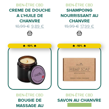
BIEN-ÊTRE CBD
BIEN-ÊTRE CBD
CREME DE DOUCHE
SHAMPOING
A L’HUILE DE
NOURRISSANT AU
CHANVRE
CHANVRE
Le
Le
Le
Le
10,99
€
9,89
€
19,99
€
17,99
€
prix
prix
prix
prix
initial
actuel
initial
actuel
était :
est :
était :
est :
🔥 -10% 🔥
🔥 -10% 🔥
10,99 €.
9,89 €.
19,99 €.
17,99 €.
BIEN-ÊTRE CBD
BIEN-ÊTRE CBD
BOUGIE DE
SAVON AU CHANVRE
MASSAGE AU