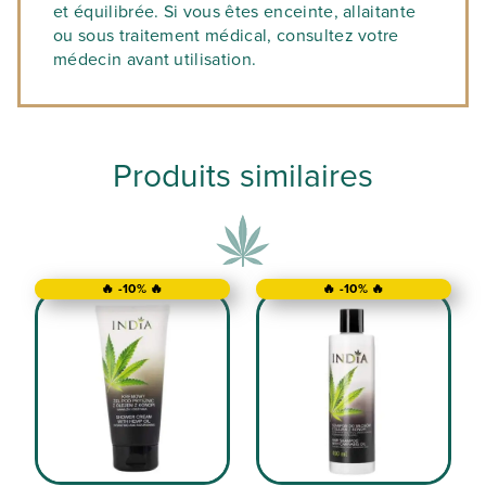
Un taux de THC inférieur à 0,2%
et équilibrée. Si vous êtes enceinte, allaitante
ou sous traitement médical, consultez votre
Ce processus garantit un produit sûr, pur
médecin avant utilisation.
et respectueux de l’environnement.
Produits similaires
🔥 -10% 🔥
🔥 -10% 🔥