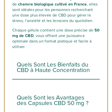
de
chanvre biologique cultivé en France
, elles
sont idéales pour les personnes recherchant
une dose plus élevée de CBD pour gérer le
stress, l’anxiété et les tensions du quotidien.
Chaque gélule contient une dose précise de
50
mg de CBD
, vous offrant une puissance
optimale dans un format pratique et facile à
utiliser.
Quels Sont Les Bienfaits du
CBD à Haute Concentration
Le
CBD multi-spectre
conserve tous les
cannabinoïdes, terpènes et flavonoïdes
Quels Sont les Avantages
naturellement présents dans le chanvre,
des Capsules CBD 50 mg ?
créant un
effet d’entourage
qui maximise
les bienfaits du produit. Avec un dosage