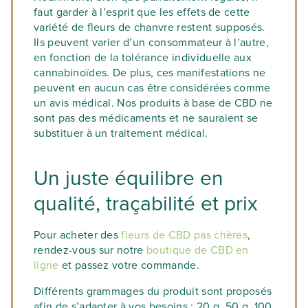
corps gras (lait, huile, beurre, crème…)
faut garder à l’esprit que les effets de cette
pendant 30 minutes à 2 heures, selon
variété de fleurs de chanvre restent supposés.
l’intensité recherchée. Vous pourrez
Ils peuvent varier d’un consommateur à l’autre,
ensuite utiliser cette préparation pour
en fonction de la tolérance individuelle aux
relever vos plats ou boissons avec une
cannabinoïdes. De plus, ces manifestations ne
touche de CBD.
peuvent en aucun cas être considérées comme
un avis médical. Nos produits à base de CBD ne
sont pas des médicaments et ne sauraient se
substituer à un traitement médical.
Un juste équilibre en
qualité, traçabilité et prix
Pour acheter des
fleurs de CBD pas chères
,
rendez-vous sur notre
boutique de CBD en
ligne
et passez votre commande.
Différents grammages du produit sont proposés
afin de s’adapter à vos besoins : 20 g, 50 g, 100