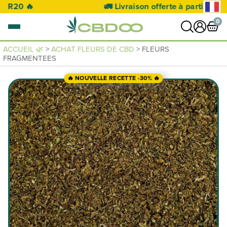
🚛 Livraison offerte à partir de 50€ 🚛
0
ACCUEIL 🌿
>
ACHAT FLEURS DE CBD
> FLEURS
FRAGMENTEES
0 article
VOIR PANIER
🔥 NOUVELLE RECETTE -30% 🔥
Votre panier est vide.