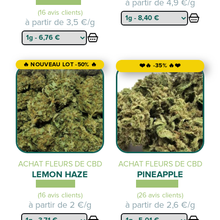
à partir de
4,9 €/g
(16 avis clients)
à partir de
3,5 €/g
🔥 NOUVEAU LOT -50% 🔥
❤️🔥 -35% 🔥❤️
ACHAT FLEURS DE CBD
ACHAT FLEURS DE CBD
LEMON HAZE
PINEAPPLE
(16 avis clients)
(26 avis clients)
à partir de
2 €/g
à partir de
2,6 €/g