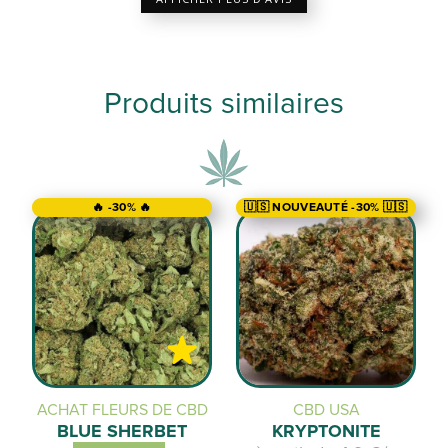
Produits similaires
🔥 -30% 🔥
🇺🇸 NOUVEAUTÉ -30% 🇺🇸
ACHAT FLEURS DE CBD
CBD USA
BLUE SHERBET
KRYPTONITE