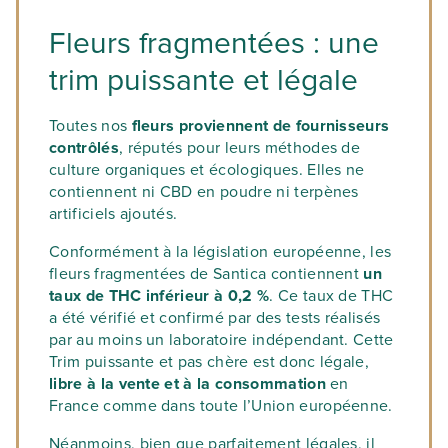
CBDOO
vous donne accès à plusieurs
En vaporisation
avantages :
Fleurs fragmentées : une
La vaporisation est la méthode que nous
trim puissante et légale
recommandons le plus. Rapide et efficace,
La
livraison offerte
dès 50 € d’achat ;
elle permet de
restituer pleinement les
Des
cadeaux à chaque commande
arômes et les effets du CBD
. Placez
Toutes nos
fleurs proviennent de fournisseurs
(que vous choisissez vous-même) ;
simplement la Trim Soleil dans la chambre
contrôlés
, réputés pour leurs méthodes de
Des
promotions régulières
pour
de chauffe de votre vaporisateur. Vous
culture organiques et écologiques. Elles ne
profiter encore plus de vos variétés
pouvez aussi la combiner avec une autre
contiennent ni CBD en poudre ni terpènes
préférées ;
fleur ou un peu de résine pour enrichir
artificiels ajoutés.
l’expérience. Réglez ensuite la
Un
bonus de bienvenue de 10 %
sur
Conformément à la législation européenne, les
température entre 160 et 190 °C, et
votre premier achat avec le code
fleurs fragmentées de Santica contiennent
un
profitez de ses bienfaits.
NOUVEAU ;
taux de THC inférieur à 0,2 %
. Ce taux de THC
En infusion ou en ingestion
Un
programme de fidélité
avantageux
a été vérifié et confirmé par des tests réalisés
qui vous fait gagner des bons de
par au moins un laboratoire indépendant. Cette
Pour
préparer une infusion ou l’intégrer à
Trim puissante et pas chère est donc légale,
vos recettes
réduction équivalents à 10 % des achats
, commencez par passer la
libre à la vente et à la consommation
en
trim au four à 60 °C durant 15 à 20 minutes
de vos filleuls.
France comme dans toute l’Union européenne.
afin de libérer les cannabinoïdes. Puis
laissez-la mijoter doucement dans un
Néanmoins, bien que parfaitement légales, il