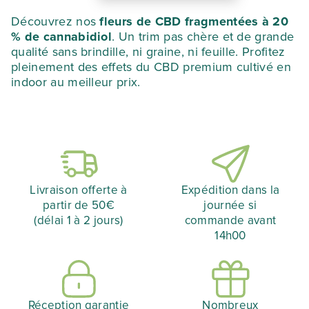
de
FLEURS
173,25 €.
121,28 €.
Découvrez nos
fleurs de CBD fragmentées à 20
FRAGMENTEES
% de cannabidiol
. Un trim pas chère et de grande
qualité sans brindille, ni graine, ni feuille. Profitez
pleinement des effets du CBD premium cultivé en
indoor au meilleur prix.
Livraison offerte à
Expédition dans la
partir de 50€
journée si
(délai 1 à 2 jours)
commande avant
14h00
Réception garantie
Nombreux