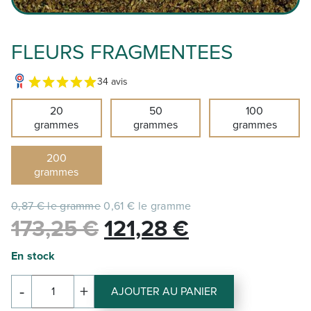
FLEURS FRAGMENTEES
34 avis
20
50
100
grammes
grammes
grammes
200
grammes
0,87 € le gramme
0,61 € le gramme
Le
Le
173,25
€
121,28
€
prix
prix
En stock
initial
actuel
-
+
AJOUTER AU PANIER
quantité
était :
est :