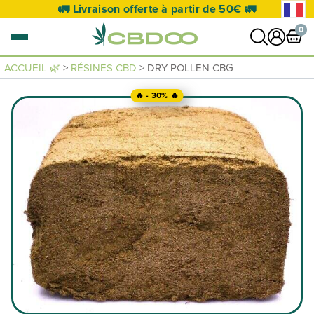
🚛 Livraison offerte à partir de 50€ 🚛
0
ACCUEIL 🌿
>
RÉSINES CBD
> DRY POLLEN CBG
0 article
🔥 - 30% 🔥
VOIR PANIER
Votre panier est vide.