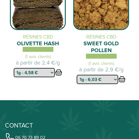
RÉSINES CBD
RÉSINES CBD
OLIVETTE HASH
SWEET GOLD
POLLEN
(1 avis clients)
à partir de
2,4 €/g
(1 avis clients)
à partir de
2,9 €/g
CONTACT
06 70 73 89 02