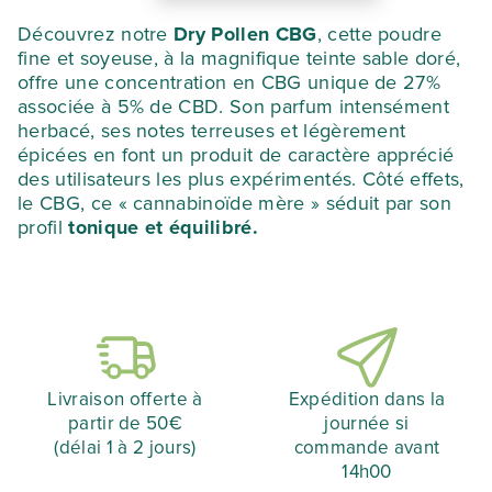
de
DRY
100,55 €.
70,39 €.
Découvrez notre
Dry Pollen CBG
, cette poudre
POLLEN
fine et soyeuse, à la magnifique teinte sable doré,
CBG
offre une concentration en CBG unique de 27%
associée à 5% de CBD. Son parfum intensément
herbacé, ses notes terreuses et légèrement
épicées en font un produit de caractère apprécié
des utilisateurs les plus expérimentés. Côté effets,
le CBG, ce « cannabinoïde mère » séduit par son
profil
tonique et équilibré.
Livraison offerte à
Expédition dans la
partir de 50€
journée si
(délai 1 à 2 jours)
commande avant
14h00