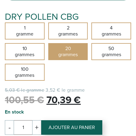
DRY POLLEN CBG
1
2
4
gramme
grammes
grammes
10
20
50
grammes
grammes
grammes
100
grammes
5,03 € le gramme
3,52 € le gramme
Le
Le
100,55
€
70,39
€
prix
prix
En stock
initial
actuel
-
+
AJOUTER AU PANIER
quantité
était :
est :