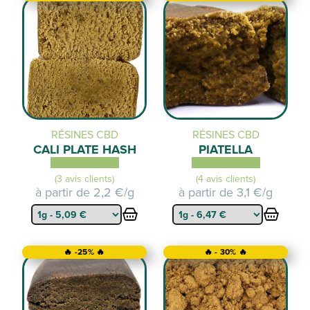
RÉSINES CBD
RÉSINES CBD
CALI PLATE HASH
PIATELLA
(3 avis clients)
(4 avis clients)
à partir de
2,2 €/g
à partir de
3,1 €/g
🔥 -25% 🔥
🔥 - 30% 🔥