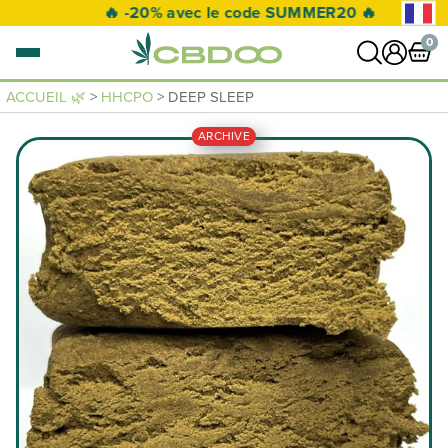
🔥 -20% avec le code SUMMER20 🔥
0
ACCUEIL 🌿
>
HHCPO
> DEEP SLEEP
0 article
ARCHIVE
VOIR PANIER
Votre panier est vide.