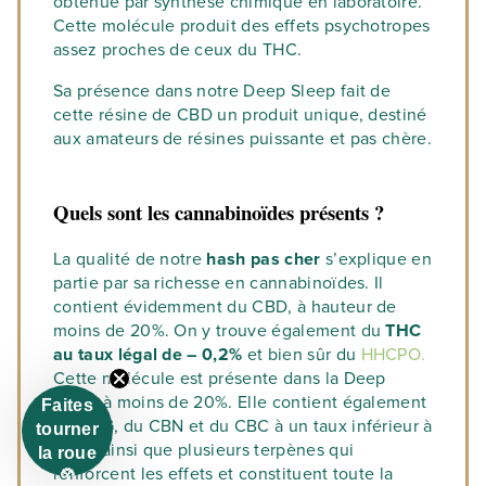
obtenue par synthèse chimique en laboratoire.
Cette molécule produit des effets psychotropes
assez proches de ceux du THC.
Sa présence dans notre Deep Sleep fait de
cette résine de CBD un produit unique, destiné
aux amateurs de résines puissante et pas chère.
Quels sont les cannabinoïdes présents ?
La qualité de notre
hash pas cher
s’explique en
partie par sa richesse en cannabinoïdes. Il
contient évidemment du CBD, à hauteur de
moins de 20%. On y trouve également du
THC
au taux légal de – 0,2%
et bien sûr du
HHCPO.
Cette molécule est présente dans la Deep
Sleep à moins de 20%. Elle contient également
Faites
du CBG, du CBN et du CBC à un taux inférieur à
tourner
0,6%, ainsi que plusieurs terpènes qui
la roue
renforcent les effets et constituent toute la
🎡