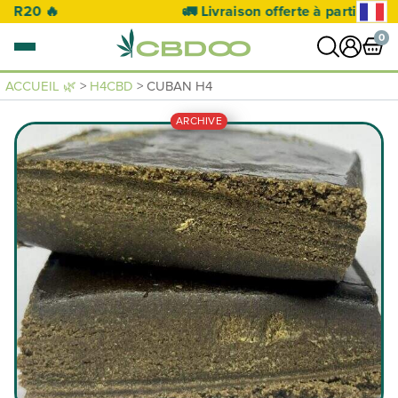
🚛 Livraison offerte à partir de 50€ 🚛
0
ACCUEIL 🌿
>
H4CBD
> CUBAN H4
0 article
ARCHIVE
VOIR PANIER
Votre panier est vide.