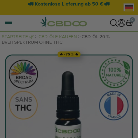
🚛
🚀 Lieferung innerhalb von 24 Stunden mög
🚀
0
STARTSEITE 🌿
>
CBD-ÖLE KAUFEN
> CBD-ÖL 20 %
BREITSPEKTRUM OHNE THC
0 Artikel
WARENKORB ANZEIGEN
🔥 -75 % 🔥
Ihr Warenkorb ist leer.