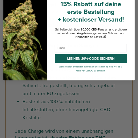
15% Rabatt auf deine
vollkommen legal
.
erste Bestellung
Und das Beste daran: Um eine zuverlässige
Rückverfolgbarkeit zu gewährleisten, zeichnen
+ kostenloser Versand!
sich unsere speziellen Broad-Spectrum-Öle
Schließe dich über 30.000 CBD-Fans an und profitiere
durch folgende Eigenschaften aus:
von exklusiven Angeboten, geheimen Aktionen und
Neuheiten als Erster. 🎁
aus lokaler Produktion in Savoyen,
Frankreich
MEINEN 20%-CODE SICHERN
Kalt und lösungsmittelfrei extrahiert, durch
Wenn du dich anmeldest, stimmst du zu, Marketing- und Werbe-E-
die überkritische CO₂-Methode
Mails von CBDOO! zu erhalten.
Aus den Blüten und Samen von Cannabis
Sativa L. hergestellt, biologisch angebaut
und in der EU zugelassen
Besteht aus 100 % natürlichen
Inhaltsstoffen, ohne hinzugefügte CBD-
Kristalle
Jede Charge wird von einem unabhängigen