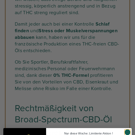
stressig, körperlich anstrengend und in Bezug
auf THC streng reguliert sind.
Damit jeder auch bei einer Kontrolle
Schlaf
finden
und
Stress oder Muskelverspannungen
abbauen
kann, haben wir uns für die
französische Produktion eines THC-freien CBD-
Öls entschieden.
Ob Sie Sportler, Berufskraftfahrer,
medizinisches Personal oder Feuerwehrmann
sind, dank dieser
0% THC-Formel
profitieren
Sie von den Vorteilen von CBD, Eisenkraut und
Melisse ohne Risiko im Falle einer Kontrolle.
Rechtmäßigkeit von
Broad-Spectrum-CBD-Öl
Da es
0 % THC
enthält, ist unser CBD-Öl
Nur diese Woche: Limitierte Aktion !