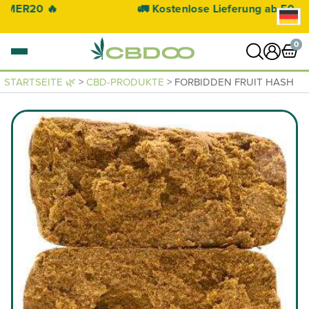
🚛 Kostenlose Lieferung ab 50 € 🚛
0
STARTSEITE 🌿
>
CBD-PRODUKTE
> FORBIDDEN FRUIT HASH
0 Artikel
WARENKORB ANZEIGEN
Ihr Warenkorb ist leer.