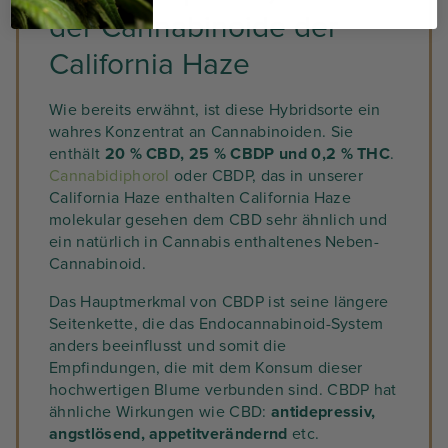
der Cannabinoide der
California Haze
Wie bereits erwähnt, ist diese Hybridsorte ein
wahres Konzentrat an Cannabinoiden. Sie
enthält
20 % CBD, 25 % CBDP und 0,2 % THC
.
Cannabidiphorol
oder CBDP, das in unserer
California Haze enthalten California Haze
molekular gesehen dem CBD sehr ähnlich und
ein natürlich in Cannabis enthaltenes Neben-
Cannabinoid.
Das Hauptmerkmal von CBDP ist seine längere
Seitenkette, die das Endocannabinoid-System
anders beeinflusst und somit die
Empfindungen, die mit dem Konsum dieser
hochwertigen Blume verbunden sind. CBDP hat
ähnliche Wirkungen wie CBD:
antidepressiv,
angstlösend, appetitverändernd
etc.