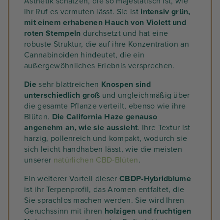
Ästhetik schätzen, die so majestätisch ist, wie
ihr Ruf es vermuten lässt. Sie ist
intensiv grün,
mit einem erhabenen Hauch von Violett und
roten Stempeln
durchsetzt und hat eine
robuste Struktur, die auf ihre Konzentration an
Cannabinoiden hindeutet, die ein
außergewöhnliches Erlebnis versprechen.
Die
sehr blattreichen
Knospen sind
unterschiedlich groß
und ungleichmäßig über
die gesamte Pflanze verteilt, ebenso wie ihre
Blüten.
Die California Haze genauso
angenehm an, wie sie aussieht
. Ihre Textur ist
harzig, pollenreich und kompakt, wodurch sie
sich leicht handhaben lässt, wie die meisten
unserer
natürlichen CBD-Blüten
.
Ein weiterer Vorteil dieser
CBDP-Hybridblume
ist ihr Terpenprofil, das Aromen entfaltet, die
Sie sprachlos machen werden. Sie wird Ihren
Geruchssinn mit ihren
holzigen und fruchtigen