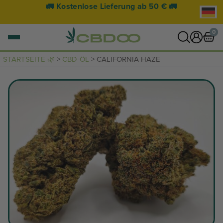
🚛 Kostenlose Lieferung ab 50 € 🚛
0
STARTSEITE 🌿
>
CBD-ÖL
> CALIFORNIA HAZE
0 Artikel
WARENKORB ANZEIGEN
Ihr Warenkorb ist leer.