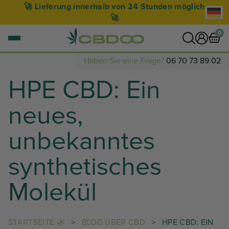
🚀 Lieferung innerhalb von 24 Stunden möglich
🚀
0
Haben Sie eine Frage?
06 70 73 89 02
HPE CBD: Ein
0 Artikel
WARENKORB ANZEIGEN
neues,
Ihr Warenkorb ist leer.
unbekanntes
synthetisches
Molekül
STARTSEITE 🌿
>
BLOG ÜBER CBD
>
HPE CBD: EIN