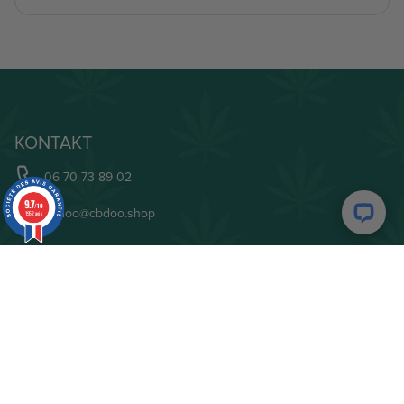
KONTAKT
06 70 73 89 02
9.7
/10
cbdoo@cbdoo.shop
1952 avis
CBDOO
Wer wir sind
Lieferung
Unsere Meinungen
Patenschaft
FAQ
B2B