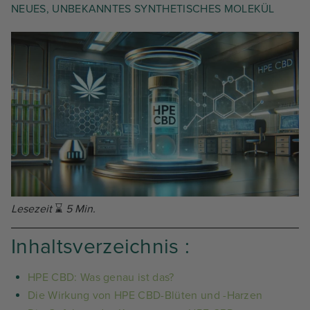
NEUES, UNBEKANNTES SYNTHETISCHES MOLEKÜL
Lesezeit
⌛
5 Min.
Inhaltsverzeichnis :
HPE CBD: Was genau ist das?
Die Wirkung von HPE CBD-Blüten und -Harzen