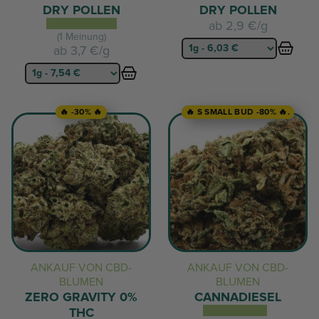
DRY POLLEN
DRY POLLEN
ab
2,9 €/g
(1 Meinung)
ab
3,7 €/g
🔥 -30% 🔥
🔥 S SMALL BUD -80% 🔥.
ANKAUF VON CBD-
ANKAUF VON CBD-
BLUMEN
BLUMEN
ZERO GRAVITY 0%
CANNADIESEL
THC