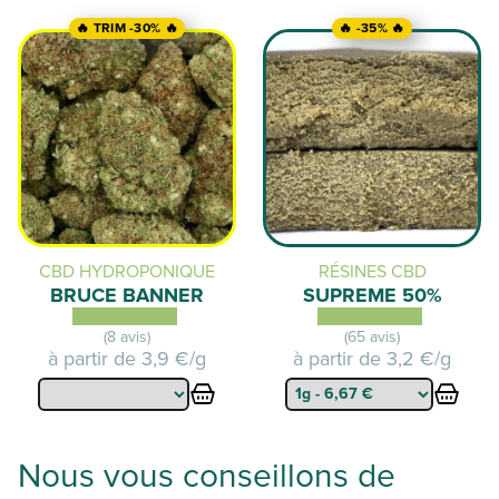
était :
est :
🔥 TRIM -30% 🔥
🔥 -35% 🔥
34,90 €.
8,73 €.
CBD HYDROPONIQUE
RÉSINES CBD
BRUCE BANNER
SUPREME 50%
(8 avis)
(65 avis)
à partir de
3,9 €/g
à partir de
3,2 €/g
Nous vous conseillons de