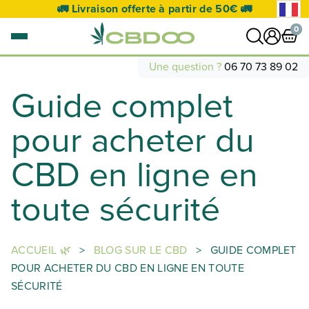
🚛 Livraison offerte à partir de 50€ 🚛
0
Une question ?
06 70 73 89 02
Guide complet
0 article
VOIR PANIER
pour acheter du
Votre panier est vide.
CBD en ligne en
toute sécurité
ACCUEIL 🌿
>
BLOG SUR LE CBD
>
GUIDE COMPLET
POUR ACHETER DU CBD EN LIGNE EN TOUTE
SÉCURITÉ