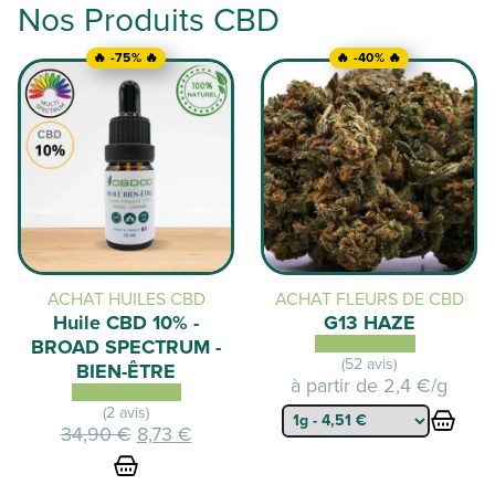
Nos Produits CBD
🔥 -75% 🔥
🔥 -40% 🔥
ACHAT HUILES CBD
ACHAT FLEURS DE CBD
Huile CBD 10% -
G13 HAZE
BROAD SPECTRUM -
(52 avis)
BIEN-ÊTRE
à partir de
2,4 €/g
(2 avis)
Le
Le
34,90
€
8,73
€
prix
prix
initial
actuel