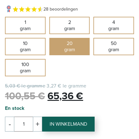
28 beoordelingen
1
2
4
gram
gram
gram
10
20
50
gram
gram
gram
100
gram
5,03 € le gramme
3,27 € le gramme
Le
Le
100,55
€
65,36
€
prix
prix
En stock
initial
actuel
-
+
IN WINKELMAND
hoeveelheid
était :
est :
LE