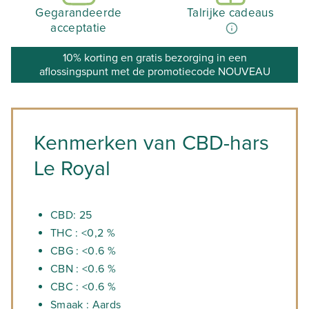
Gegarandeerde
Talrijke cadeaus
acceptatie
10% korting en gratis bezorging in een
aflossingspunt met de promotiecode NOUVEAU
Kenmerken van CBD-hars
Le Royal
CBD: 25
THC : <0,2 %
CBG : <0.6 %
CBN : <0.6 %
CBC : <0.6 %
Smaak : Aards