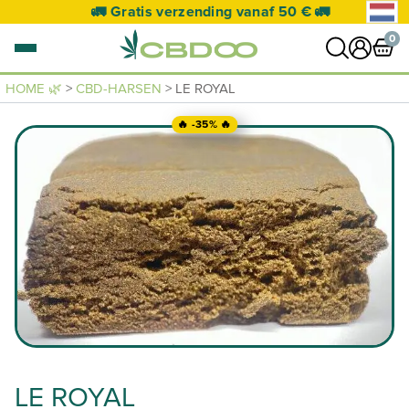
🚛 Gratis verzending vanaf 50 € 🚛
0
HOME 🌿
>
CBD-HARSEN
> LE ROYAL
0 artikel
🔥 -35% 🔥
NAAR WINKELWAGEN
Je mandje is leeg.
LE ROYAL