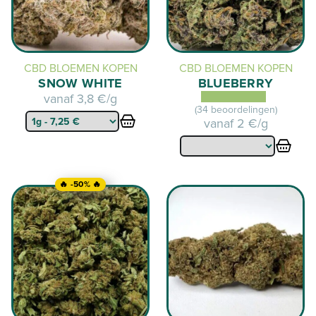
CBD BLOEMEN KOPEN
CBD BLOEMEN KOPEN
SNOW WHITE
BLUEBERRY
vanaf
3,8 €/g
(34 beoordelingen)
vanaf
2 €/g
🔥 -50% 🔥