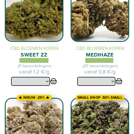
CBD BLOEMEN KOPEN
CBD BLOEMEN KOPEN
SWEET ZZ
MEDIHAZE
(11 beoordelingen)
(25 beoordelingen)
vanaf
1,2 €/g
vanaf
0,8 €/g
🔥 NIEUW -25% 🔥
SMALL KNOP -50% SMALL