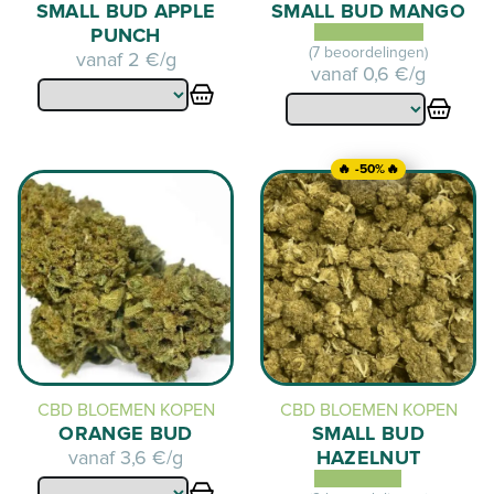
SMALL BUD APPLE
SMALL BUD MANGO
PUNCH
(7 beoordelingen)
vanaf
2 €/g
vanaf
0,6 €/g
🔥 -50%🔥
CBD BLOEMEN KOPEN
CBD BLOEMEN KOPEN
ORANGE BUD
SMALL BUD
vanaf
3,6 €/g
HAZELNUT