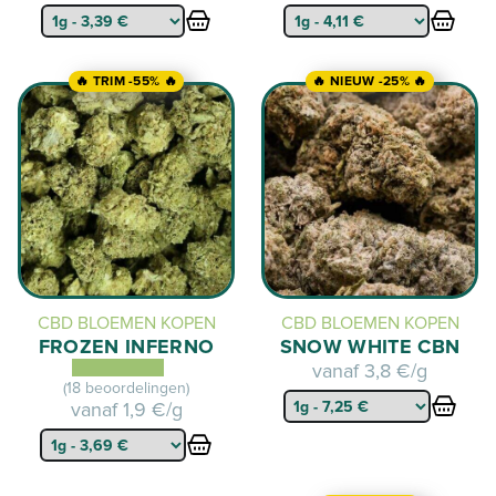
🔥 TRIM -55% 🔥
🔥 NIEUW -25% 🔥
CBD BLOEMEN KOPEN
CBD BLOEMEN KOPEN
FROZEN INFERNO
SNOW WHITE CBN
vanaf
3,8 €/g
(18 beoordelingen)
vanaf
1,9 €/g