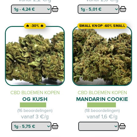
🔥 -30% 🔥
SMALL KNOP -60% SMALL
CBD BLOEMEN KOPEN
CBD BLOEMEN KOPEN
OG KUSH
MANDARIN COOKIE
(16 beoordelingen)
(18 beoordelingen)
vanaf
3 €/g
vanaf
1,6 €/g