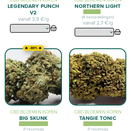
CBD BLOEMEN KOPEN
CBD BLOEMEN KOPEN
LEGENDARY PUNCH
NORTHERN LIGHT
V2
(4 beoordelingen)
vanaf
3,9 €/g
vanaf
2,7 €/g
🔥 -30% 🔥
CBD BLOEMEN KOPEN
CBD BLOEMEN KOPEN
BIG SKUNK
TANGIE TONIC
(1 recensie)
(1 recensie)