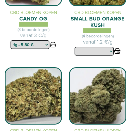
CBD BLOEMEN KOPEN
CBD BLOEMEN KOPEN
CANDY OG
SMALL BUD ORANGE
KUSH
(3 beoordelingen)
vanaf
3 €/g
(4 beoordelingen)
vanaf
1,2 €/g