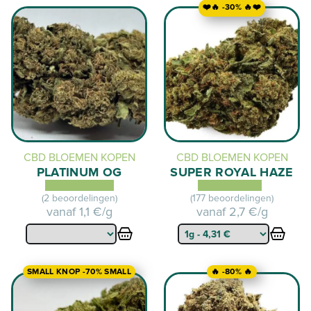
❤️🔥 -30% 🔥❤️
CBD BLOEMEN KOPEN
CBD BLOEMEN KOPEN
PLATINUM OG
SUPER ROYAL HAZE
(2 beoordelingen)
(177 beoordelingen)
vanaf
1,1 €/g
vanaf
2,7 €/g
SMALL KNOP -70% SMALL
🔥 -80% 🔥