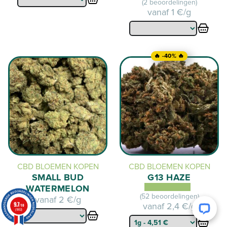
(2 beoordelingen)
vanaf
1 €/g
🔥 -40% 🔥
CBD BLOEMEN KOPEN
CBD BLOEMEN KOPEN
SMALL BUD
G13 HAZE
WATERMELON
(52 beoordelingen)
vanaf
2 €/g
9.7
vanaf
2,4 €/g
/10
(1952)