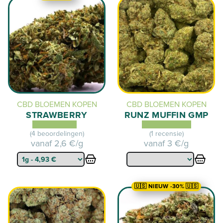
CBD BLOEMEN KOPEN
CBD BLOEMEN KOPEN
STRAWBERRY
RUNZ MUFFIN GMP
(4 beoordelingen)
(1 recensie)
vanaf
2,6 €/g
vanaf
3 €/g
🇺🇸 NIEUW -30% 🇺🇸