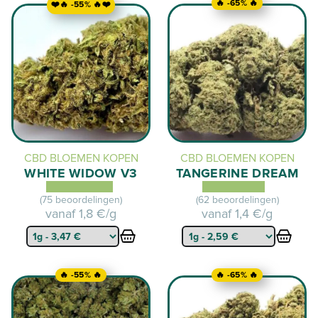
🔥 -65% 🔥
❤️🔥 -55% 🔥❤️
CBD BLOEMEN KOPEN
CBD BLOEMEN KOPEN
WHITE WIDOW V3
TANGERINE DREAM
(75 beoordelingen)
(62 beoordelingen)
vanaf
1,8 €/g
vanaf
1,4 €/g
🔥 -55% 🔥
🔥 -65% 🔥