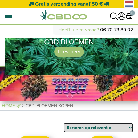
🚛 Gratis verzending vanaf 50 € 🚛
🚀
0
Heeft u een vraag?
06 70 73 89 02
CBD BLOEMEN
0 artikel
NAAR WINKELWAGEN
Lees meer
Je mandje is leeg.
HOME 🌿
> CBD-BLOEMEN KOPEN