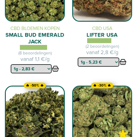
CBD BLOEMEN KOPEN
CBD USA
SMALL BUD EMERALD
LIFTER USA
JACK
(2 beoordelingen)
vanaf
2,8 €/g
(8 beoordelingen)
vanaf
1,1 €/g
🔥 -50% 🔥
🔥 -30% 🔥