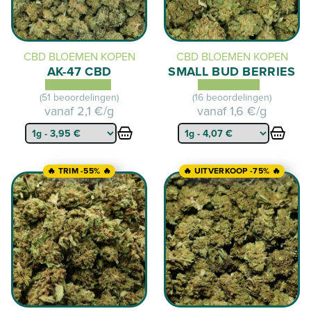
CBD BLOEMEN KOPEN
CBD BLOEMEN KOPEN
AK-47 CBD
SMALL BUD BERRIES
(51 beoordelingen)
(16 beoordelingen)
vanaf
2,1 €/g
vanaf
1,6 €/g
🔥 TRIM -55% 🔥
🔥 UITVERKOOP -75% 🔥