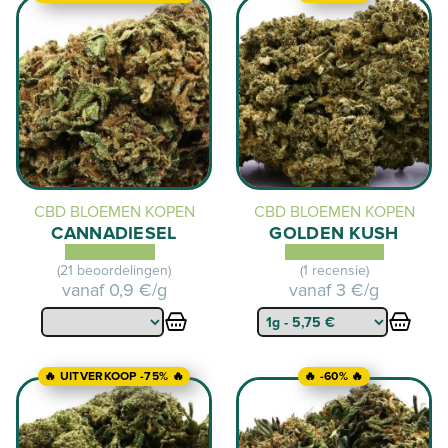
CBD BLOEMEN KOPEN
CBD BLOEMEN KOPEN
CANNADIESEL
GOLDEN KUSH
(21 beoordelingen)
(1 recensie)
vanaf
0,9 €/g
vanaf
3 €/g
🔥 UITVERKOOP -75% 🔥
🔥 -60% 🔥