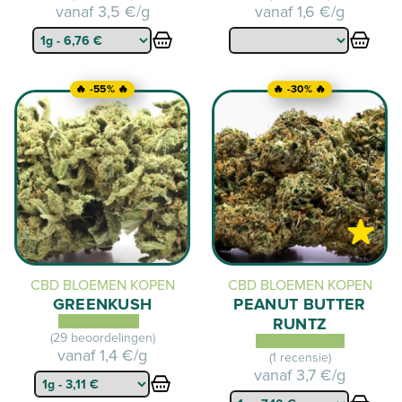
vanaf
3,5 €/g
vanaf
1,6 €/g
🔥 -55% 🔥
🔥 -30% 🔥
CBD BLOEMEN KOPEN
CBD BLOEMEN KOPEN
GREENKUSH
PEANUT BUTTER
RUNTZ
(29 beoordelingen)
vanaf
1,4 €/g
(1 recensie)
vanaf
3,7 €/g