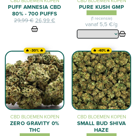
CBD BLOEMEN KOPEN
CBD BLOEMEN KOPEN
PUFF AMNESIA CBD
PURE KUSH GMP
80% - 700 PUFFS
(1 recensie)
De
De
29,99
€
26,99
€
vanaf
5,5 €/g
oorspronkelijke
huidige
prijs
prijs
was:
is:
29,99
26,99
🔥 -30% 🔥
🔥 -40%🔥
€.
€.
CBD BLOEMEN KOPEN
CBD BLOEMEN KOPEN
ZERO GRAVITY 0%
SMALL BUD SHIVA
THC
HAZE