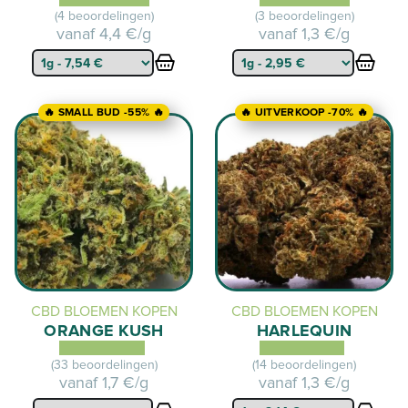
(4 beoordelingen)
(3 beoordelingen)
vanaf
4,4 €/g
vanaf
1,3 €/g
🔥 SMALL BUD -55% 🔥
🔥 UITVERKOOP -70% 🔥
CBD BLOEMEN KOPEN
CBD BLOEMEN KOPEN
ORANGE KUSH
HARLEQUIN
(33 beoordelingen)
(14 beoordelingen)
vanaf
1,7 €/g
vanaf
1,3 €/g