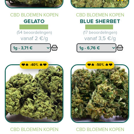
CBD BLOEMEN KOPEN
CBD BLOEMEN KOPEN
GELATO
BLUE SHERBET
(54 beoordelingen)
(17 beoordelingen)
vanaf
2 €/g
vanaf
3,5 €/g
❤️🔥 -40% 🔥❤️
❤️🔥 -50% 🔥❤️
CBD BLOEMEN KOPEN
CBD BLOEMEN KOPEN