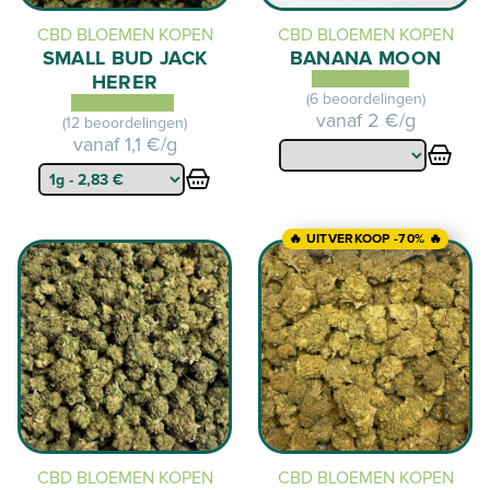
CBD BLOEMEN KOPEN
CBD BLOEMEN KOPEN
SMALL BUD JACK
BANANA MOON
HERER
(6 beoordelingen)
vanaf
2 €/g
(12 beoordelingen)
vanaf
1,1 €/g
🔥 UITVERKOOP -70% 🔥
CBD BLOEMEN KOPEN
CBD BLOEMEN KOPEN