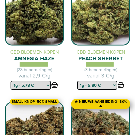
CBD BLOEMEN KOPEN
CBD BLOEMEN KOPEN
AMNESIA HAZE
PEACH SHERBET
(28 beoordelingen)
(3 beoordelingen)
vanaf
2,9 €/g
vanaf
3 €/g
SMALL KNOP -50% SMALL
🔥 NIEUWE AANBIEDING -30%
🔥