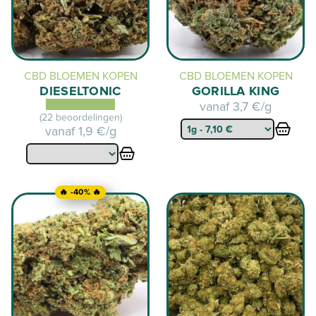
CBD BLOEMEN KOPEN
CBD BLOEMEN KOPEN
DIESELTONIC
GORILLA KING
vanaf
3,7 €/g
(22 beoordelingen)
vanaf
1,9 €/g
🔥 -40% 🔥