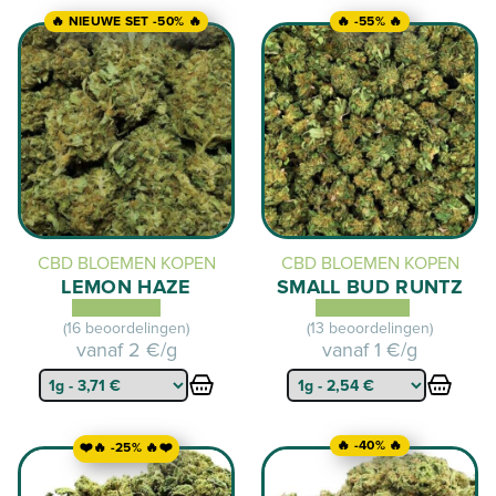
🔥 NIEUWE SET -50% 🔥
🔥 -55% 🔥
CBD BLOEMEN KOPEN
CBD BLOEMEN KOPEN
LEMON HAZE
SMALL BUD RUNTZ
(16 beoordelingen)
(13 beoordelingen)
vanaf
2 €/g
vanaf
1 €/g
🔥 -40% 🔥
❤️🔥 -25% 🔥❤️