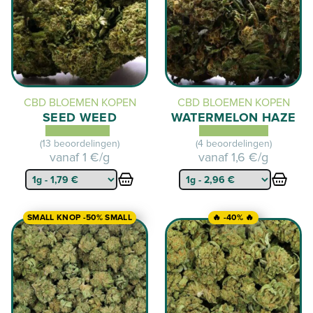
CBD BLOEMEN KOPEN
CBD BLOEMEN KOPEN
SEED WEED
WATERMELON HAZE
(13 beoordelingen)
(4 beoordelingen)
vanaf
1 €/g
vanaf
1,6 €/g
SMALL KNOP -50% SMALL
🔥 -40% 🔥