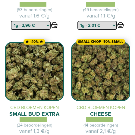
(53 beoordelingen)
(49 beoordelingen)
vanaf
1,6 €/g
vanaf
1,1 €/g
🔥 -40% 🔥
SMALL KNOP -50% SMALL
CBD BLOEMEN KOPEN
CBD BLOEMEN KOPEN
SMALL BUD EXTRA
CHEESE
(24 beoordelingen)
(14 beoordelingen)
vanaf
1,3 €/g
vanaf
2,1 €/g