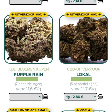
🔥 UITVERKOOP -60% 🔥
🔥 UITVERKOOP -60% 🔥
CBD BLOEMEN KOPEN
CBD-UITVERKOOP
PURPLE RAIN
LOKAL
(7 beoordelingen)
(5 beoordelingen)
vanaf
1,6 €/g
vanaf
1,7 €/g
SMALL KNOP -80% SMALL
🔥 -30% 🔥