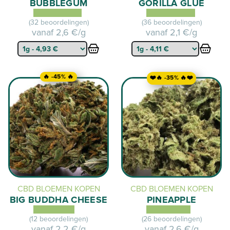
BUBBLEGUM
GORILLA GLUE
(32 beoordelingen)
(36 beoordelingen)
vanaf
2,6 €/g
vanaf
2,1 €/g
🔥 -45% 🔥
❤️🔥 -35% 🔥❤️
CBD BLOEMEN KOPEN
CBD BLOEMEN KOPEN
BIG BUDDHA CHEESE
PINEAPPLE
(12 beoordelingen)
(26 beoordelingen)
vanaf
2,2 €/g
vanaf
2,6 €/g