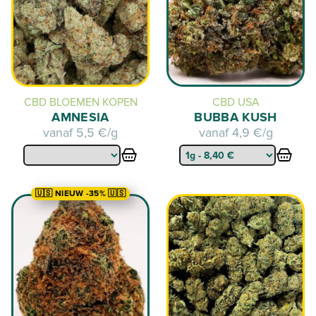
CBD BLOEMEN KOPEN
CBD USA
AMNESIA
BUBBA KUSH
vanaf
5,5 €/g
vanaf
4,9 €/g
🇺🇸 NIEUW -35% 🇺🇸