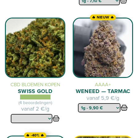
🔥 NIEUW 🔥
CBD BLOEMEN KOPEN
AAAA+
SWISS GOLD
WENEED — TARMAC
vanaf
5,9 €/g
(4 beoordelingen)
vanaf
2 €/g
🔥 -40% 🔥