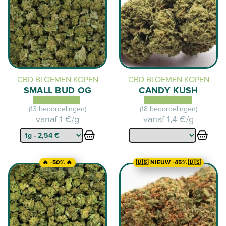
CBD BLOEMEN KOPEN
CBD BLOEMEN KOPEN
SMALL BUD OG
CANDY KUSH
(13 beoordelingen)
(18 beoordelingen)
vanaf
1 €/g
vanaf
1,4 €/g
🔥 -50% 🔥
🇺🇸 NIEUW -45% 🇺🇸