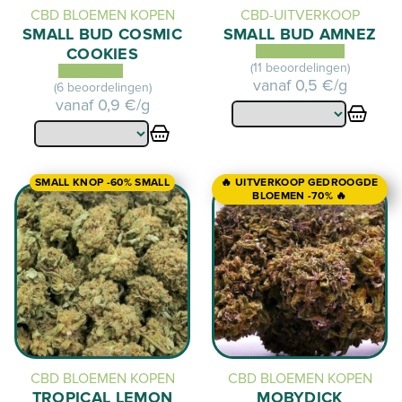
CBD BLOEMEN KOPEN
CBD-UITVERKOOP
SMALL BUD COSMIC
SMALL BUD AMNEZ
COOKIES
(11 beoordelingen)
vanaf
0,5 €/g
(6 beoordelingen)
vanaf
0,9 €/g
SMALL KNOP -60% SMALL
🔥 UITVERKOOP GEDROOGDE
BLOEMEN -70% 🔥
CBD BLOEMEN KOPEN
CBD BLOEMEN KOPEN
TROPICAL LEMON
MOBYDICK