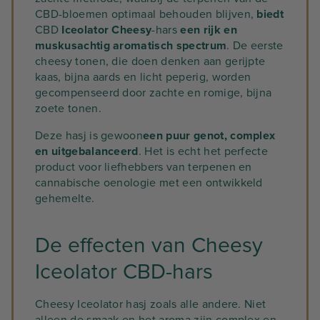
CBD-bloemen optimaal behouden blijven,
biedt
CBD
Iceolator Cheesy
-hars
een rijk en
muskusachtig aromatisch spectrum
. De eerste
cheesy tonen, die doen denken aan gerijpte
kaas, bijna aards en licht peperig, worden
gecompenseerd door zachte en romige, bijna
zoete tonen.
Deze hasj is gewoon
een puur genot, complex
en uitgebalanceerd
. Het is echt het perfecte
product voor liefhebbers van terpenen en
cannabische oenologie met een ontwikkeld
gehemelte.
De effecten van Cheesy
Iceolator CBD-hars
Cheesy Iceolator hasj zoals alle andere. Niet
alleen de smaak en het aroma zijn complex en