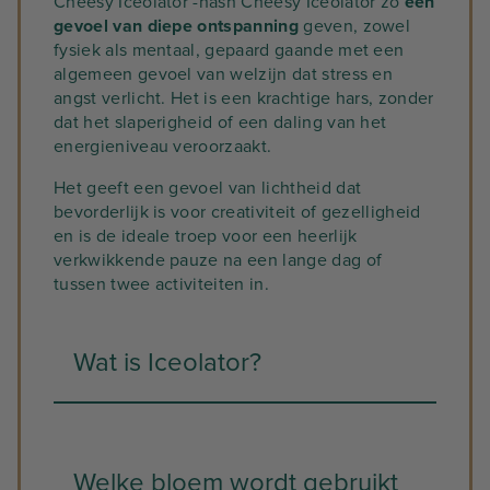
Cheesy Iceolator -hash Cheesy Iceolator zo
een
gevoel van diepe ontspanning
geven, zowel
fysiek als mentaal, gepaard gaande met een
algemeen gevoel van welzijn dat stress en
angst verlicht. Het is een krachtige hars, zonder
dat het slaperigheid of een daling van het
energieniveau veroorzaakt.
Het geeft een gevoel van lichtheid dat
bevorderlijk is voor creativiteit of gezelligheid
en is de ideale troep voor een heerlijk
verkwikkende pauze na een lange dag of
tussen twee activiteiten in.
Wat is Iceolator?
We zullen niet nog eens het hele artikel
over de Ice-O-Lator of 'bubble hash'
Welke bloem wordt gebruikt
doornemen: om meer te weten te komen