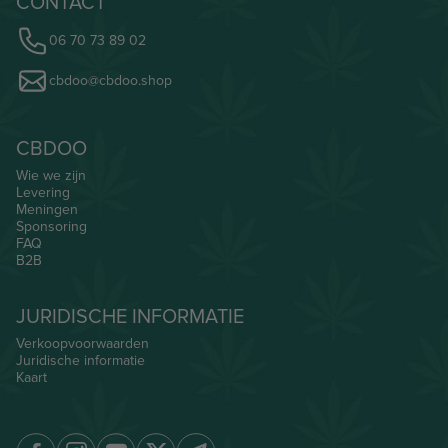
CONTACT
06 70 73 89 02
cbdoo@cbdoo.shop
CBDOO
Wie we zijn
Levering
Meningen
Sponsoring
FAQ
B2B
JURIDISCHE INFORMATIE
Verkoopvoorwaarden
Juridische informatie
Kaart