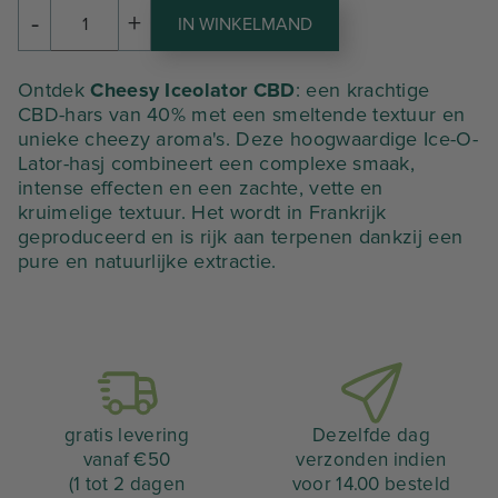
initial
actuel
-
+
IN WINKELMAND
hoeveelheid
était :
est :
CHEESY
ICEOLATOR
107,73 €.
75,41 €.
Ontdek
Cheesy Iceolator CBD
: een krachtige
CBD-hars van 40% met een smeltende textuur en
unieke cheezy aroma's. Deze hoogwaardige Ice-O-
Lator-hasj combineert een complexe smaak,
intense effecten en een zachte, vette en
kruimelige textuur. Het wordt in Frankrijk
geproduceerd en is rijk aan terpenen dankzij een
pure en natuurlijke extractie.
gratis levering
Dezelfde dag
vanaf €50
verzonden indien
(1 tot 2 dagen
voor 14.00 besteld