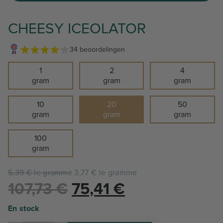
CHEESY ICEOLATOR
34 beoordelingen
1
2
4
gram
gram
gram
10
20
50
gram
gram
gram
100
gram
5,39 € le gramme
3,77 € le gramme
Le
Le
107,73
€
75,41
€
prix
prix
En stock