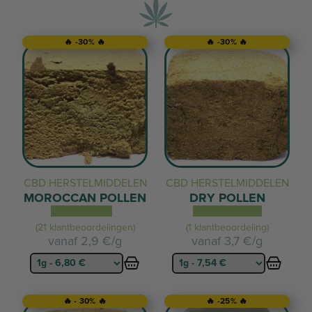
🔥 -30% 🔥
🔥 -30% 🔥
CBD HERSTELMIDDELEN
CBD HERSTELMIDDELEN
MOROCCAN POLLEN
DRY POLLEN
(21 klantbeoordelingen)
(1 klantbeoordeling)
vanaf
2,9 €/g
vanaf
3,7 €/g
🔥 - 30% 🔥
🔥 -25% 🔥