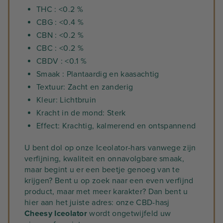
THC : <0.2 %
CBG : <0.4 %
CBN : <0.2 %
CBC : <0.2 %
CBDV : <0.1 %
Smaak : Plantaardig en kaasachtig
Textuur: Zacht en zanderig
Kleur: Lichtbruin
Kracht in de mond: Sterk
Effect: Krachtig, kalmerend en ontspannend
U bent dol op onze Iceolator-hars vanwege zijn
verfijning, kwaliteit en onnavolgbare smaak,
maar begint u er een beetje genoeg van te
krijgen? Bent u op zoek naar een even verfijnd
product, maar met meer karakter? Dan bent u
hier aan het juiste adres: onze CBD-hasj
Cheesy Iceolator
wordt ongetwijfeld uw