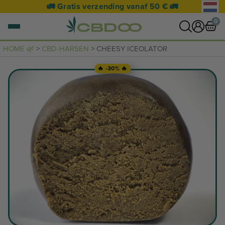
🚛 Gratis verzending vanaf 50 € 🚛
0
HOME 🌿
>
CBD-HARSEN
> CHEESY ICEOLATOR
0 artikel
🔥 -30% 🔥
NAAR WINKELWAGEN
Je mandje is leeg.