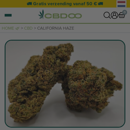
🚛 Gratis verzending vanaf 50 € 🚛
0
HOME 🌿
>
CBD
> CALIFORNIA HAZE
0 artikel
NAAR WINKELWAGEN
Je mandje is leeg.