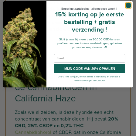
wisselen af tussen de
smaak van zonnige
perziken en wilde bessen
. Deze smaken
Beperkte aanbieding, alleen deze week !
15% korting op je eerste
versmelten harmonieus met houttonen van
bestelling
+ gratis
verse dennen, als een ode aan de natuurlijke
verzending !
landschappen van de westkust.
Sluit je aan bij meer dan 30.000 CBD-fans en
profiteer van exclusieve aanbiedingen, geheime
promoties en primeurs. 🎁
Zoom op
MIJN CODE VAN 20% OPHALEN
Cannabidiphorol, een van
Door u in te schrijven, stemt u ermee in marketing- en promotie-e-
mails te ontvangen van CBDOO !
de cannabinoïden in
California Haze
Zoals we al zeiden, is deze hybride een echt
concentraat van cannabinoïden. Hij bevat
20%
CBD, 25% CBDP en 0,2% THC
.
Cannabidiphorol
of CBDP, dat in onze California