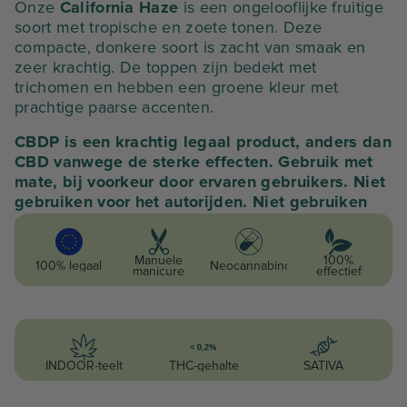
Onze
California Haze
is een ongelooflijke fruitige
soort met tropische en zoete tonen. Deze
compacte, donkere soort is zacht van smaak en
zeer krachtig. De toppen zijn bedekt met
trichomen en hebben een groene kleur met
prachtige paarse accenten.
CBDP is een krachtig legaal product, anders dan
CBD vanwege de sterke effecten. Gebruik met
mate, bij voorkeur door ervaren gebruikers. Niet
gebruiken voor het autorijden. Niet gebruiken
als je zwanger bent of borstvoeding geeft.
Manuele
100%
100% legaal
Neocannabinoïde
manicure
effectief
INDOOR-teelt
THC-gehalte
SATIVA