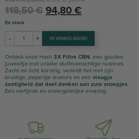
5,93 € le gramme
4,74 € le gramme
Le
Le
118,50
€
94,80
€
prix
prix
En stock
initial
actuel
-
+
IN WINKELMAND
hoeveelheid
était :
est :
3X
FILTRÉ
118,50 €.
94,80 €.
Ontdek onze Hash
3X Filtré CBN
, een gouden
CBN
juweeltje met unieke stuifmeelachtige nuances.
Zacht en licht korrelig, verleidt het met zijn
kruidige, peperige aroma's en een
vleugje
zoetigheid dat doet denken aan zure snoepjes
.
Een verfijnde en onvergetelijke ervaring.