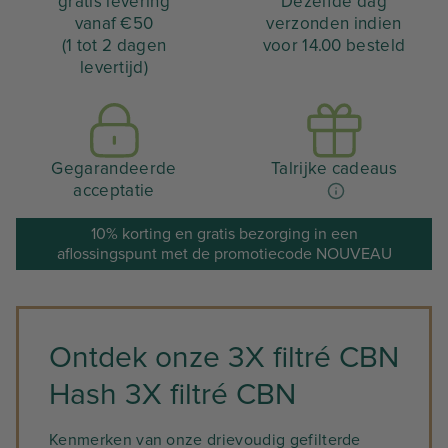
gratis levering
Dezelfde dag
vanaf €50
verzonden indien
(1 tot 2 dagen
voor 14.00 besteld
levertijd)
Gegarandeerde
Talrijke cadeaus
acceptatie
10% korting en gratis bezorging in een
aflossingspunt met de promotiecode NOUVEAU
Ontdek onze 3X filtré CBN
Hash 3X filtré CBN
Kenmerken van onze drievoudig gefilterde