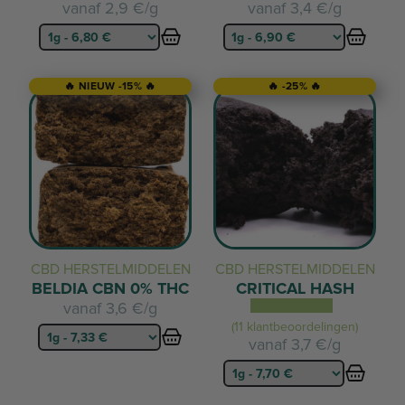
vanaf
2,9 €/g
vanaf
3,4 €/g
🔥 NIEUW -15% 🔥
🔥 -25% 🔥
CBD HERSTELMIDDELEN
CBD HERSTELMIDDELEN
BELDIA CBN 0% THC
CRITICAL HASH
vanaf
3,6 €/g
(11 klantbeoordelingen)
vanaf
3,7 €/g