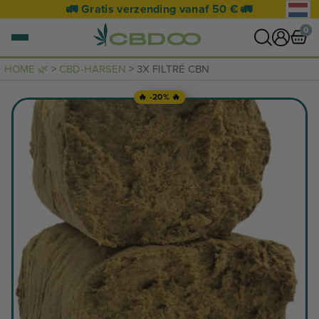
🚛 Gratis verzending vanaf 50 € 🚛
0
HOME 🌿
>
CBD-HARSEN
> 3X FILTRÉ CBN
0 artikel
🔥 -20% 🔥
NAAR WINKELWAGEN
Je mandje is leeg.