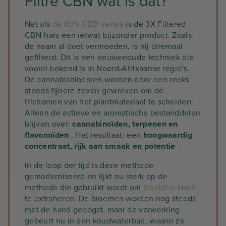
Filtré CBN wat is dat?
Net als
de 80% CBD-versie
is de 3X Filtered
CBN-hars een ietwat bijzonder product. Zoals
de naam al doet vermoeden, is hij driemaal
gefilterd. Dit is een eeuwenoude techniek die
vooral bekend is in Noord-Afrikaanse regio's.
De cannabisbloemen worden door een reeks
steeds fijnere zeven gewreven om de
trichomen van het plantmateriaal te scheiden.
Alleen de actieve en aromatische bestanddelen
blijven over:
cannabinoïden, terpenen en
flavonoïden
. Het resultaat: een
hoogwaardig
concentraat, rijk aan smaak en potentie
.
In de loop der tijd is deze methode
gemoderniseerd en lijkt nu sterk op de
methode die gebruikt wordt om
Iceolator Hash
te extraheren. De bloemen worden nog steeds
met de hand geoogst, maar de verwerking
gebeurt nu in een koudwaterbad, waarin ze