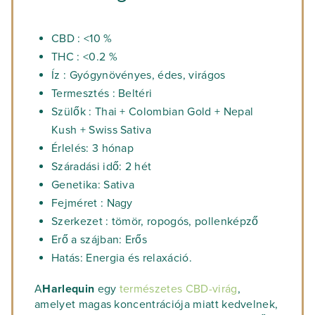
CBD : <10 %
THC : <0.2 %
Íz : Gyógynövényes, édes, virágos
Termesztés : Beltéri
Szülők : Thai + Colombian Gold + Nepal
Kush + Swiss Sativa
Érlelés: 3 hónap
Száradási idő: 2 hét
Genetika: Sativa
Fejméret : Nagy
Szerkezet : tömör, ropogós, pollenképző
Erő a szájban: Erős
Hatás: Energia és relaxáció.
A
Harlequin
egy
természetes CBD-virág
,
amelyet magas koncentrációja miatt kedvelnek,