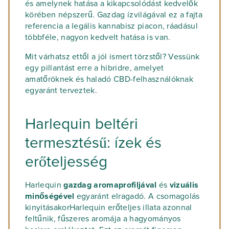
és amelynek hatása a kikapcsolódást kedvelők
körében népszerű. Gazdag ízvilágával ez a fajta
referencia a legális kannabisz piacon, ráadásul
többféle, nagyon kedvelt hatása is van.
Mit várhatsz ettől a jól ismert törzstől? Vessünk
egy pillantást erre a hibridre, amelyet
amatőröknek és haladó CBD-felhasználóknak
egyaránt terveztek.
Harlequin beltéri
termesztésű: ízek és
erőteljesség
Harlequin
gazdag aromaprofiljával
és
vizuális
minőségével
egyaránt elragadó. A csomagolás
kinyitásakorHarlequin erőteljes illata azonnal
feltűnik, fűszeres aromája a hagyományos