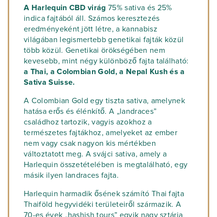
A Harlequin CBD virág
75% sativa és 25%
indica fajtából áll. Számos keresztezés
eredményeként jött létre, a kannabisz
világában legismertebb genetikai fajták közül
több közül. Genetikai örökségében nem
kevesebb, mint négy különböző fajta található:
a Thai, a Colombian Gold, a Nepal Kush és a
Sativa Suisse.
A Colombian Gold egy tiszta sativa, amelynek
hatása erős és élénkítő. A „landraces”
családhoz tartozik, vagyis azokhoz a
természetes fajtákhoz, amelyeket az ember
nem vagy csak nagyon kis mértékben
változtatott meg. A svájci sativa, amely a
Harlequin összetételében is megtalálható, egy
másik ilyen landraces fajta.
Harlequin harmadik ősének számító Thai fajta
Thaiföld hegyvidéki területeiről származik. A
70-es évek „hashish tours” egyik nagy sztárja