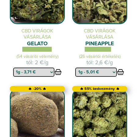
CBD VIRÁGOK
CBD VIRÁGOK
VÁSÁRLÁSA
VÁSÁRLÁSA
GELATO
PINEAPPLE
(54 vásárlói vélemény)
(26 vásárlói értékelés)
tól:
2 €/g
tól:
2,6 €/g
🔥 -20% 🔥
🔥 55% kedvezmény 🔥