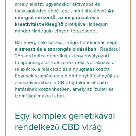
amely ellazít, ugyanakkor aktívabbá és
társaságkedvelőbbé tesz
,
mint általában?
Az
energiát serkentő, az inspirációt és a
kreativitást elősegítő
profiljávalHarlequin
mindenHarlequin elnyeri tetszésedet
.
Bár energizáló hatású, mégis hatékonyan segít
a stressz és a szorongás oldásában
. Ráadásul
25%-os indica genetikája kiegyensúlyozott
tulajdonságokat kölcsönöz neki, váltakozva a
relaxáció, a relaxáció és a nyugtatás között.
Egyesek számára ez a hibrid enyhülést nyújt az
alvászavarokban, a CBD fájdalomcsillapító
hatásának köszönhetően, amely az ízületi és
izomfájdalmakra is hat.
Egy komplex genetikával
rendelkező CBD virág