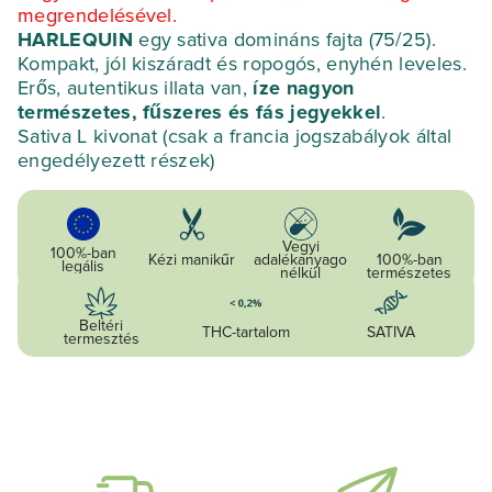
megrendelésével.
HARLEQUIN
egy sativa domináns fajta (75/25).
Kompakt, jól kiszáradt és ropogós, enyhén leveles.
Erős, autentikus illata van,
íze nagyon
természetes, fűszeres és fás jegyekkel
.
Sativa L kivonat (csak a francia jogszabályok által
engedélyezett részek)
Vegyi
100%-ban
Kézi manikűr
adalékanyagok
100%-ban
legális
nélkül
természetes
Beltéri
THC-tartalom
SATIVA
termesztés