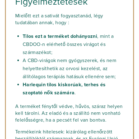
Figyelmeztetések
Mielőtt ezt a sativát fogyasztanád, légy
tudatában annak, hogy :
Tilos ezt a terméket dohányozni
, mint a
CBDOO-n elérhető összes virágot és
származékot;
A CBD-virágok nem gyógyszerek, és nem
helyettesíthetik az orvosi kezelést, az
állítólagos terápiás hatásuk ellenére sem;
Harlequin tilos kiskorúak, terhes és
szoptató nők számára
.
A terméket fénytől védve, hűvös, száraz helyen
kell tárolni. Az eladó és a szállító nem vonható
felelősségre, ha a pecsét fel van bontva.
Termékeink hitelesek: kizárólag ellenőrzött
beszállítóktól származnak, és az Európai Unió