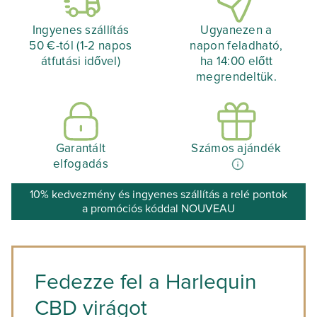
Ingyenes szállítás
Ugyanezen a
50 €-tól (1-2 napos
napon feladható,
átfutási idővel)
ha 14:00 előtt
megrendeltük.
Garantált
Számos ajándék
elfogadás
10% kedvezmény és ingyenes szállítás a relé pontok
a promóciós kóddal NOUVEAU
Fedezze fel a Harlequin
CBD virágot