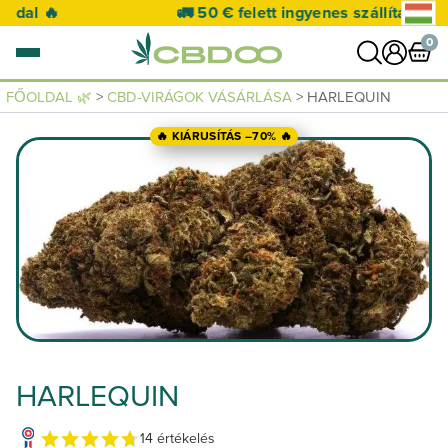
🚛 50 € felett ingyenes szállítás 🚛
0
FŐOLDAL 🌿
>
CBD-VIRÁGOK VÁSÁRLÁSA
> HARLEQUIN
0 termék
🔥 KIÁRUSÍTÁS –70% 🔥
KOSÁR MEGTEKINTÉSE
A kosár üres.
HARLEQUIN
14 értékelés