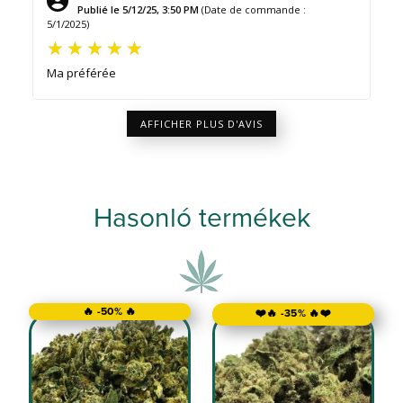
Publié le 5/12/25, 3:50 PM
(Date de commande :
5/1/2025)
Ma préférée
AFFICHER PLUS D'AVIS
Hasonló termékek
🔥 -50% 🔥
❤️🔥 -35% 🔥❤️