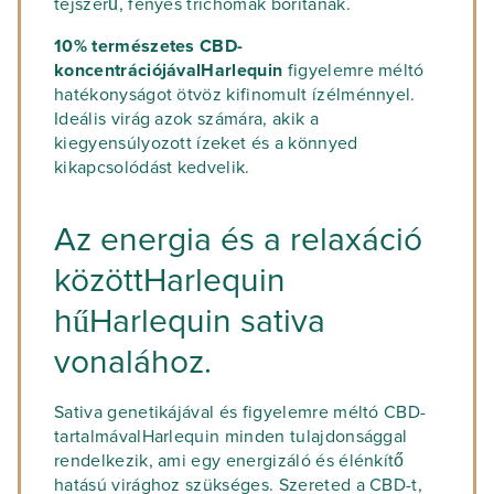
tejszerű, fényes trichómák borítanak.
10% természetes CBD-
koncentrációjávalHarlequin
figyelemre méltó
hatékonyságot ötvöz kifinomult ízélménnyel.
Ideális virág azok számára, akik a
kiegyensúlyozott ízeket és a könnyed
kikapcsolódást kedvelik.
Az energia és a relaxáció
közöttHarlequin
hűHarlequin sativa
vonalához.
Sativa genetikájával és figyelemre méltó CBD-
tartalmávalHarlequin minden tulajdonsággal
rendelkezik, ami egy energizáló és élénkítő
hatású virághoz szükséges. Szereted a CBD-t,