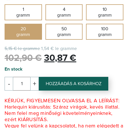
1
4
10
gramm
gramm
gramm
20
50
100
gramm
gramm
gramm
5,15 € le gramme
1,54 € le gramme
Le
Le
102,90
€
30,87
€
prix
prix
En stock
initial
actuel
-
+
HOZZÁADÁS A KOSÁRHOZ
mennyiség
était :
est :
HARLEQUIN
102,90 €.
30,87 €.
KÉRJÜK, FIGYELMESEN OLVASSA EL A LEÍRÁST:
Harlequin kiárusítás: Száraz virágok, kevés illattal.
Nem felel meg minőségi követelményeinknek,
ezért KIÁRUSÍTÁS.
Vegye fel velünk a kapcsolatot, ha nem elégedett a