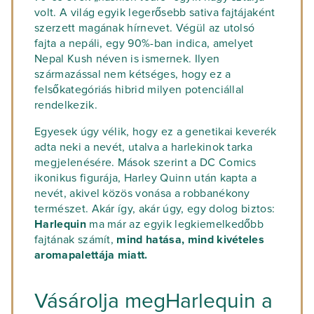
volt. A világ egyik legerősebb sativa fajtájaként
szerzett magának hírnevet. Végül az utolsó
fajta a nepáli, egy 90%-ban indica, amelyet
Nepal Kush néven is ismernek. Ilyen
származással nem kétséges, hogy ez a
felsőkategóriás hibrid milyen potenciállal
rendelkezik.
Egyesek úgy vélik, hogy ez a genetikai keverék
adta neki a nevét, utalva a harlekinok tarka
megjelenésére. Mások szerint a DC Comics
ikonikus figurája, Harley Quinn után kapta a
nevét, akivel közös vonása a robbanékony
természet. Akár így, akár úgy, egy dolog biztos:
Harlequin
ma már az egyik legkiemelkedőbb
fajtának számít,
mind hatása, mind kivételes
aromapalettája miatt.
Vásárolja megHarlequin a