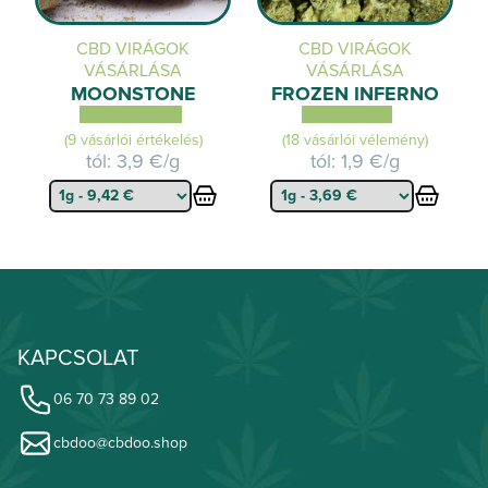
CBD VIRÁGOK
CBD VIRÁGOK
VÁSÁRLÁSA
VÁSÁRLÁSA
MOONSTONE
FROZEN INFERNO
(9 vásárlói értékelés)
(18 vásárlói vélemény)
tól:
3,9 €/g
tól:
1,9 €/g
KAPCSOLAT
06 70 73 89 02
cbdoo@cbdoo.shop