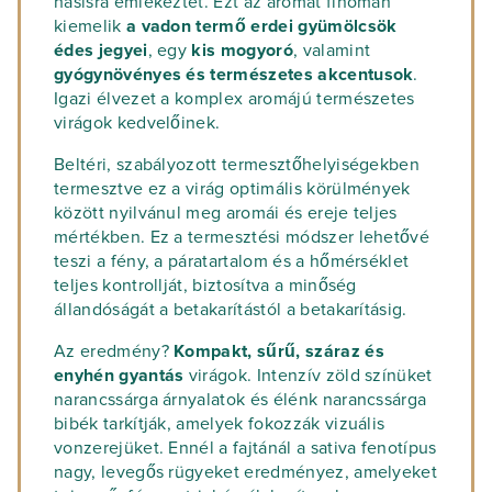
hasisra emlékeztet. Ezt az aromát finoman
kiemelik
a vadon termő erdei gyümölcsök
édes jegyei
, egy
kis mogyoró
, valamint
gyógynövényes és természetes akcentusok
.
Igazi élvezet a komplex aromájú természetes
virágok kedvelőinek.
Beltéri, szabályozott termesztőhelyiségekben
termesztve ez a virág optimális körülmények
között nyilvánul meg aromái és ereje teljes
mértékben. Ez a termesztési módszer lehetővé
teszi a fény, a páratartalom és a hőmérséklet
teljes kontrollját, biztosítva a minőség
állandóságát a betakarítástól a betakarításig.
Az eredmény?
Kompakt, sűrű, száraz és
enyhén gyantás
virágok. Intenzív zöld színüket
narancssárga árnyalatok és élénk narancssárga
bibék tarkítják, amelyek fokozzák vizuális
vonzerejüket. Ennél a fajtánál a sativa fenotípus
nagy, levegős rügyeket eredményez, amelyeket