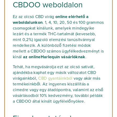
CBDOO weboldalon
Ez az olcsó CBD virág
online elérhető a
weboldalunkon
. 1, 4, 10, 20, 50 és 100 grammos
csomagokat kínálunk, amelyek mindegyike
lezárt és a termék THC-tartalmát (kevesebb,
mint 0,2%) igazoló elemzési tanúsítvánnyal
rendelkezik. A különböző fizetési módok
mellett a CBDOO számos ügyfélkedvezményt is
kínál
az onlineHarlequin vásárlóknak
.
Tehát, ha megvásárolja ezt az olcsó sativát,
ajándékba kaphat egy másik változatot CBD
virágainkból,
CBD gyantáinkból
vagy akár más
termékeinkből. Az ingyenes kiszállítás a
címedre vagy egy átadópontra, valamint az első
vásárlásodból 10% kedvezmény, további példák
a CBDOO által kínált ügyfélelőnyökre.