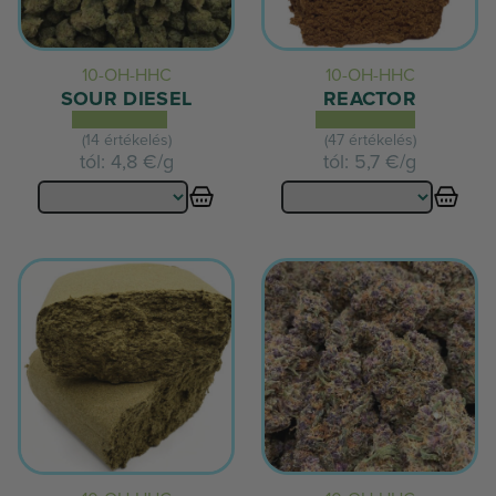
10-OH-HHC
10-OH-HHC
SOUR DIESEL
REACTOR
(14 értékelés)
(47 értékelés)
tól:
4,8 €/g
tól:
5,7 €/g