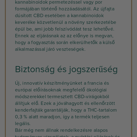
kannabinoidok permetezéssel vagy por
formájában történő hozzáadásától. Az újfajta
dúsított CBD esetében a kannabinoidok
keveréke közvetlenül a növény szerkezetébe
épül be, ami jobb felszívódást tesz lehetővé.
Ennek az eljárásnak az az előnye is megvan,
hogy a fogyasztás során elkerülhetők a külső
alkalmazással járó veszteségek.
Biztonság és jogszerűség
Új, innovatív készítményünket a francia és
európai előírásoknak megfelelő ökológiai
módszerekkel termesztett CBD-virágokból
állítjuk elő. Ezek a jóváhagyott és ellenőrzött
kenderfajták garantálják, hogy a THC-tartalom
0,3 % alatt maradjon, így a termék teljesen
legális.
Bár még nem állnak rendelkezésre alapos