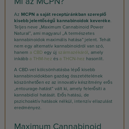
Mi az MCPN?
Az
MCPN a saját receptúránkban szereplő
kisebb jelentőségű kannabinoidok keveréke
.
Teljes neve „Maximum Cannabinoid Power
Natural”, ami magyarul „A természetes
kannabinoidok maximális hatása” jelent. Tehát
nem egy alternatív kannabinoidról van szó,
hanem
a CBD
egy új
származékáról
, amely
inkább
a THM-hez
és
a THCN-hez
hasonlít.
A CBD-vel kölcsönhatásba lépő kisebb
kannabinoidokban gazdag összetételének
köszönhetően ez az innovatív készítmény erős
„entourage-hatást” vált ki, amely felerősíti a
kannabidiol hatását. Erős hatású, de
pszichoaktív hatások nélkül, intenzív ellazulást
eredményez.
Maximum Cannabinoid