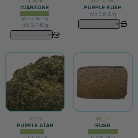
10-OH-HHC
10-OH-HHC
WARZONE
PURPLE KUSH
tól:
3,8 €/g
(64 értékelés)
tól:
2,7 €/g
MCPN
MCPN
PURPLE STAR
RUSH
(4 értékelés)
(4 értékelés)