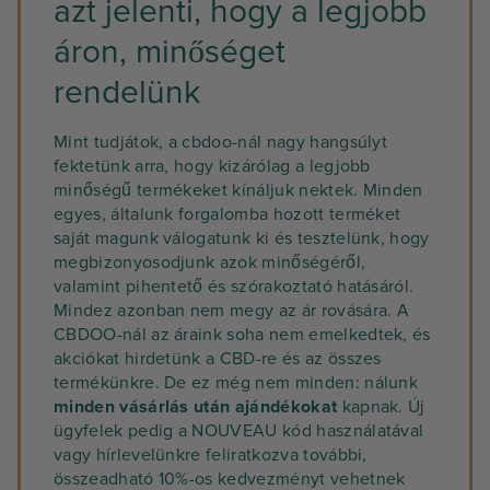
azt jelenti, hogy a legjobb
áron, minőséget
rendelünk
Mint tudjátok, a cbdoo-nál nagy hangsúlyt
fektetünk arra, hogy kizárólag a legjobb
minőségű termékeket kínáljuk nektek. Minden
egyes, általunk forgalomba hozott terméket
saját magunk válogatunk ki és tesztelünk, hogy
megbizonyosodjunk azok minőségéről,
valamint pihentető és szórakoztató hatásáról.
Mindez azonban nem megy az ár rovására. A
CBDOO-nál az áraink soha nem emelkedtek, és
akciókat hirdetünk a CBD-re és az összes
termékünkre. De ez még nem minden: nálunk
minden vásárlás után ajándékokat
kapnak. Új
ügyfelek pedig a NOUVEAU kód használatával
vagy hírlevelünkre feliratkozva további,
összeadható 10%-os kedvezményt vehetnek