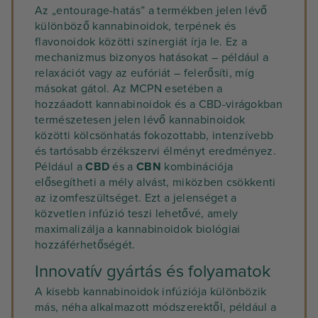
Az „entourage-hatás” a termékben jelen lévő
különböző kannabinoidok, terpének és
flavonoidok közötti szinergiát írja le. Ez a
mechanizmus bizonyos hatásokat – például a
relaxációt vagy az eufóriát – felerősíti, míg
másokat gátol. Az MCPN esetében a
hozzáadott kannabinoidok és a CBD-virágokban
természetesen jelen lévő kannabinoidok
közötti kölcsönhatás fokozottabb, intenzívebb
és tartósabb érzékszervi élményt eredményez.
Például a
CBD
és a
CBN
kombinációja
elősegítheti a mély alvást, miközben csökkenti
az izomfeszültséget. Ezt a jelenséget a
közvetlen infúzió teszi lehetővé, amely
maximalizálja a kannabinoidok biológiai
hozzáférhetőségét.
Innovatív gyártás és folyamatok
A kisebb kannabinoidok infúziója különbözik
más, néha alkalmazott módszerektől, például a