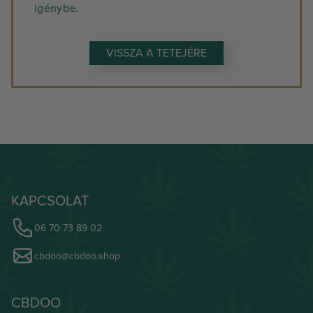
igénybe.
VISSZA A TETEJÉRE
KAPCSOLAT
06 70 73 89 02
cbdoo@cbdoo.shop
CBDOO