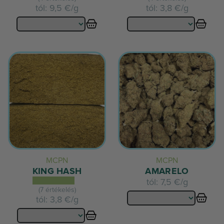
tól:
9,5 €/g
tól:
3,8 €/g
MCPN
MCPN
KING HASH
AMARELO
tól:
7,5 €/g
(7 értékelés)
tól:
3,8 €/g