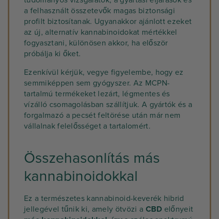
tudományos vizsgálatok, a gyártási eljárások és
a felhasznált összetevők magas biztonsági
profilt biztosítanak. Ugyanakkor ajánlott ezeket
az új, alternatív kannabinoidokat mértékkel
fogyasztani, különösen akkor, ha először
próbálja ki őket.
Ezenkívül kérjük, vegye figyelembe, hogy ez
semmiképpen sem gyógyszer. Az MCPN-
tartalmú termékeket lezárt, légmentes és
vízálló csomagolásban szállítjuk. A gyártók és a
forgalmazó a pecsét feltörése után már nem
vállalnak felelősséget a tartalomért.
Összehasonlítás más
kannabinoidokkal
Ez a természetes kannabinoid-keverék hibrid
jellegével tűnik ki, amely ötvözi a
CBD
előnyeit