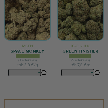
MCPN
10-OH-HHC
SPACE MONKEY
GREEN FINISHER
(3 értékelés)
(5 értékelés)
tól:
3,8 €/g
tól:
7,6 €/g