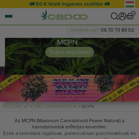
🚛 50 € felett ingyenes szállítás 🚛
0
Kérdése van?
06 70 73 89 02
MCPN
0 termék
KOSÁR MEGTEKINTÉSE
Tudjon meg többet
A kosár üres.
FŐOLDAL 🌿
>
CBD-SZÁRMAZÉKOK
> MCPN
Az MCPN (Maximum Cannabinoid Power Natural) a
kannabinoidok erőteljes keveréke.
Ezek a termékek legálisak, potenciálisan pszichoaktívak és