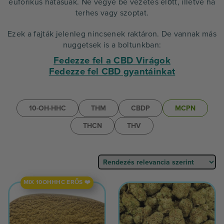
euforikus hatásúak. Ne vegye be vezetés előtt, illetve ha
terhes vagy szoptat.
Ezek a fajták jelenleg nincsenek raktáron. De vannak más
nuggetsek is a boltunkban:
Fedezze fel a CBD Virágok
Fedezze fel CBD gyantáinkat
10-OH-HHC
THM
CBDP
MCPN
THCN
THV
MIX 10OHHHC ERŐS ❤️