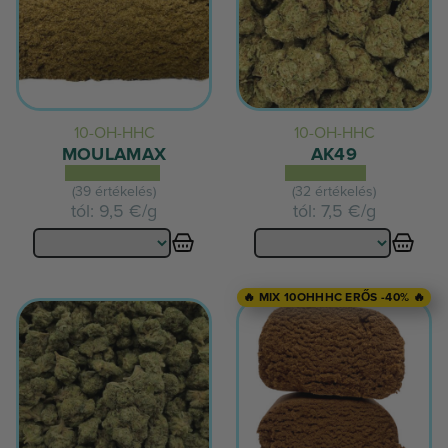
10-OH-HHC
10-OH-HHC
MOULAMAX
AK49
(39 értékelés)
(32 értékelés)
tól:
9,5 €/g
tól:
7,5 €/g
🔥 MIX 10OHHHC ERŐS -40% 🔥