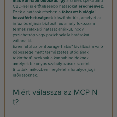
más kannabinoidokkal, így
a széles spektrumú
CBD-nél is erőteljesebb hatásokat
eredményez
.
Ezek a hatások részben a
fokozott biológiai
hozzáférhetőségnek
köszönhetők, amelyet az
infúziós eljárás biztosít, és amely fokozza a
termék relaxáló hatását anélkül, hogy
pszichotróp vagy pszichoaktív hatásokat
váltana ki.
Ezen felül az „entourage-hatás” kiváltására való
képessége miatt természetes utódjának
tekinthető azoknak a kannabinoidoknak,
amelyek bizonyos szabályozások szerint
tiltottak, miközben megfelel a hatályos jogi
előírásoknak.
Miért válassza az MCP N-
t?