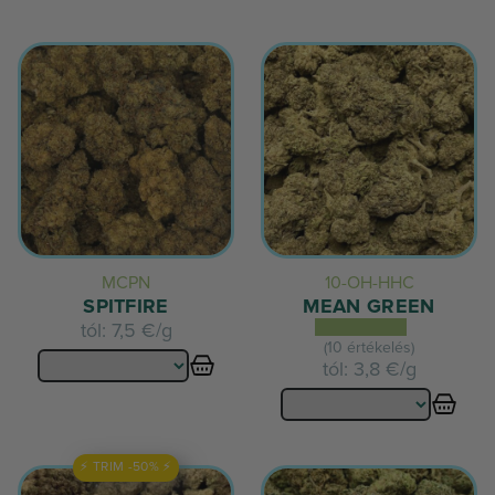
MCPN
10-OH-HHC
SPITFIRE
MEAN GREEN
tól:
7,5 €/g
(10 értékelés)
tól:
3,8 €/g
⚡ TRIM -50% ⚡