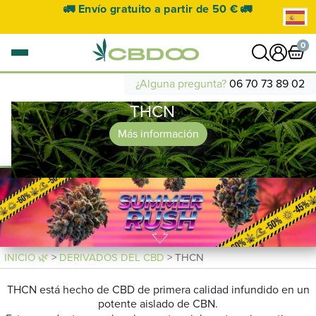
🚛 Envío gratuito a partir de 50 € 🚛
0
¿Alguna pregunta?
06 70 73 89 02
THCN
0 artículo
VER CESTA
Más información
Su cesta está vacía.
INICIO 🌿
>
DERIVADOS DEL CBD
> THCN
THCN está hecho de CBD de primera calidad infundido en un
potente aislado de CBN.