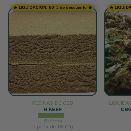
🔥 LIQUIDACIÓN: 60 % de descuento 🔥
🔥 LIQUID
RESINAS DE CBD
LIQUIDA
H-KEEF
CB
(8 críticas)
a partir de
1,6 €/g