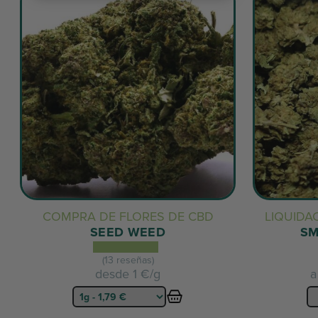
COMPRA DE FLORES DE CBD
LIQUIDA
SEED WEED
SM
(13 reseñas)
desde
1 €/g
a