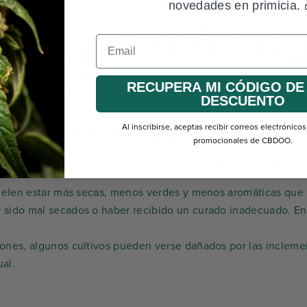
idación?
novedades en primicia. 
recios más increíbles en lotes de flores de
CBD de calidad a pre
BD es de menor calidad que nuestras flores de CBD clásicas, lo qu
 aroma o potencia. Provienen de lotes vendidos a precio de sal
amiento. Al elegir este CBD barato, se prioriza el volumen y el 
RECUPERA MI CÓDIGO DE
orización como en infusión.
DESCUENTO
es de CBD en liquidación?
Al inscribirse, aceptas recibir correos electrónico
promocionales de CBDOO.
 lotes que no cumplen los criterios de calidad de la venta est
 suelen estar más secas, menos verdes y menos aromáticas que l
r sido mal secados o haber recibido un curado inadecuado. En
iones, algunos cultivos pueden verse dañados por las inclemen
al.