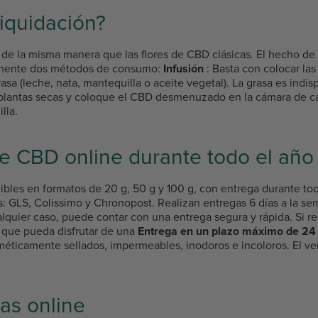
iquidación?
 la misma manera que las flores de CBD clásicas. El hecho de 
lmente dos métodos de consumo:
Infusión
: Basta con colocar la
sa (leche, nata, mantequilla o aceite vegetal). La grasa es indis
 plantas secas y coloque el CBD desmenuzado en la cámara de ca
lla.
de CBD online durante todo el año 
ibles en formatos de 20 g, 50 g y 100 g, con entrega durante to
tas: GLS, Colissimo y Chronopost. Realizan entregas 6 días a la 
quier caso, puede contar con una entrega segura y rápida. Si real
 que pueda disfrutar de una
Entrega en un plazo máximo de 24 
ticamente sellados, impermeables, inodoros e incoloros. El ven
as online