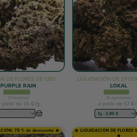
A DE FLORES DE CBD
LIQUIDACIÓN DE STOC
PURPLE RAIN
LOKAL
(7 reseñas)
(5 opiniones)
 partir de
1,6 €/g
a partir de
1,7 €
ACIÓN: 75 % de descuento 🔥
🔥 LIQUIDACIÓN DE FLORES S
🔥