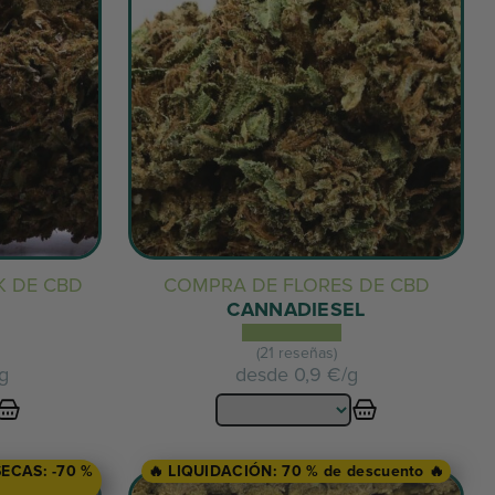
K DE CBD
COMPRA DE FLORES DE CBD
CANNADIESEL
(21 reseñas)
/g
desde
0,9 €/g
ECAS: -70 %
🔥 LIQUIDACIÓN: 70 % de descuento 🔥