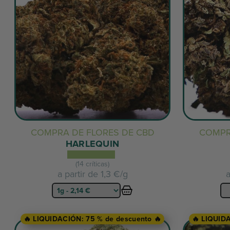
COMPRA DE FLORES DE CBD
COMPR
HARLEQUIN
(14 críticas)
a partir de
1,3 €/g
a
🔥 LIQUIDACIÓN: 75 % de descuento 🔥
🔥 LIQUID