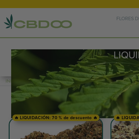
FLORES D
LIQU
INICIO 🌿
> LIQUIDACIÓN DE CBD
🔥 LIQUIDACIÓN: 70 % de descuento 🔥
🔥 LIQUID