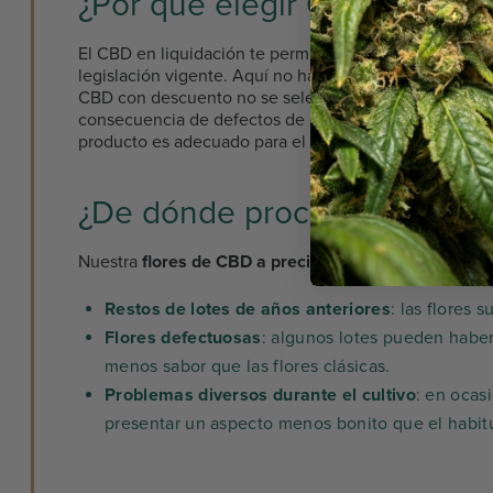
¿Por qué elegir CBD en liqu
El CBD en liquidación te permite beneficiarte de los p
legislación vigente. Aquí no hay falsas promesas: el C
CBD con descuento no se seleccionan por su estética,
consecuencia de defectos de cultivo, secado o almacen
producto es adecuado para el uso diario, tanto en vap
¿De dónde proceden las flor
Nuestra
flores de CBD a precio mayorista
proceden de
Restos de lotes de años anteriores
: las flores
Flores defectuosas
: algunos lotes pueden habe
menos sabor que las flores clásicas.
Problemas diversos durante el cultivo
: en ocas
presentar un aspecto menos bonito que el habitu