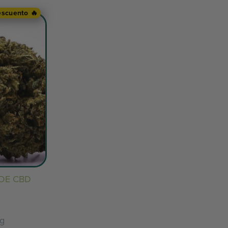
scuento 🔥
DE CBD
O
/g