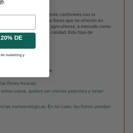
🎁
cio reducido
, perfectamente conformes con la
e justifica su precio. Las flores que se ofrecen en
do por los proveedores o agricultores, a menudo como
precio por encima de la calidad. Este tipo de
 20% DE
s de marketing y
ándar. Pueden proceder de:
as flores frescas.
 estos casos, suelen ser menos potentes y tener
cias meteorológicas. En tal caso, las flores pueden