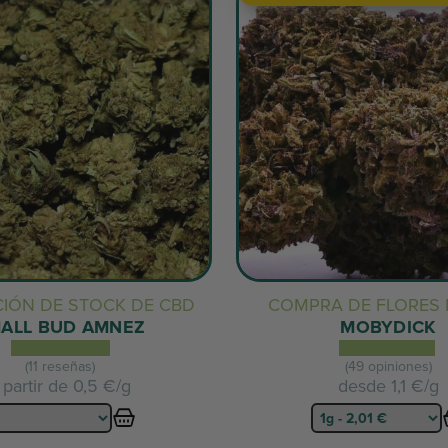
CIÓN DE STOCK DE CBD
COMPRA DE FLORES 
ALL BUD AMNEZ
MOBYDICK
(11 reseñas)
(49 opiniones)
 partir de
0,5 €/g
desde
1,1 €/g