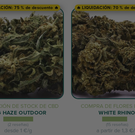
ACIÓN: 75 % de descuento 🔥
🔥 LIQUIDACIÓN: 70 % de de
CIÓN DE STOCK DE CBD
COMPRA DE FLORES 
G HAZE OUTDOOR
WHITE RHIN
(2 reseñas)
(15 reseñas)
desde
1 €/g
a partir de
1,3 €