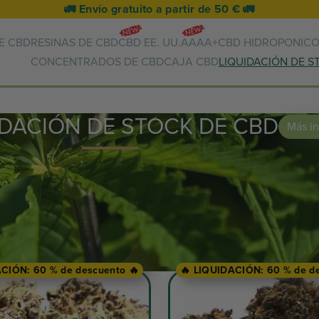
🚛 Envío gratuito a partir de 50 € 🚛
E CBD
RESINAS DE CBD
CBD EE. UU.
AAAA+
CBD HIDROPONIC
CONCENTRADOS DE CBD
CAJA CBD
LIQUIDACIÓN DE S
IDACIÓN DE STOCK DE CBD
Más i
ACIÓN: 60 % de descuento 🔥
🔥 LIQUIDACIÓN: 60 % de de