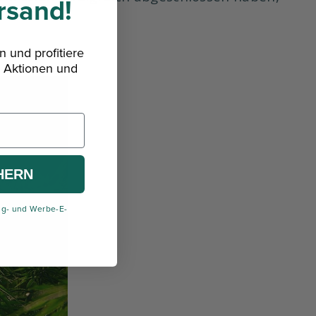
rsand!
 und profitiere
 Aktionen und
HERN
ng- und Werbe-E-