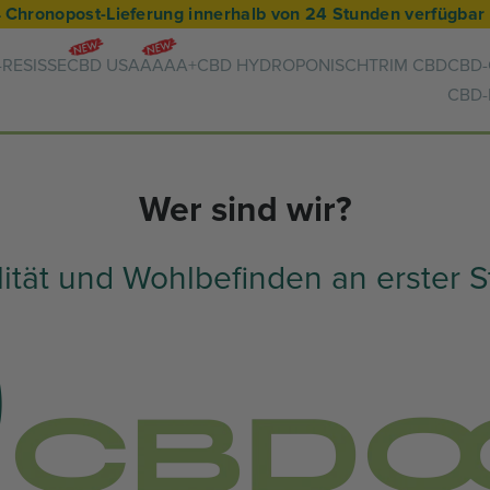
 Chronopost-Lieferung innerhalb von 24 Stunden verfügbar
RESISSE
CBD USA
AAAA+
CBD HYDROPONISCH
TRIM CBD
CBD-
CBD
Wer sind wir?
tät und Wohlbefinden an erster St