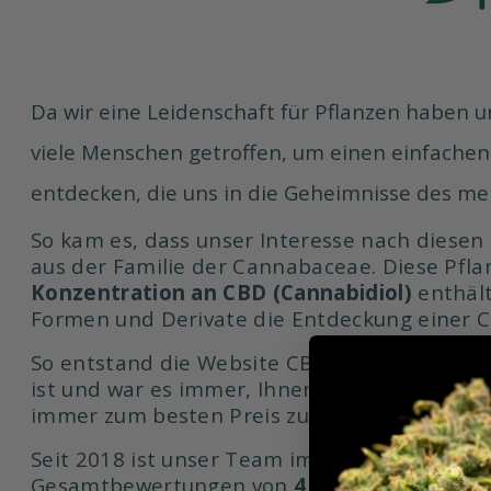
Da wir eine Leidenschaft für Pflanzen haben 
viele Menschen getroffen, um einen einfachen
entdecken, die uns in die Geheimnisse des me
So kam es, dass unser Interesse nach diesen 
aus der Familie der Cannabaceae. Diese Pflanz
Konzentration an CBD (Cannabidiol)
enthält
Formen und Derivate die Entdeckung einer Ch
So entstand die Website CBDOO, ein E-Com
ist und war es immer, Ihnen Zugang zu den 
immer zum besten Preis zu verschaffen.
Seit 2018 ist unser Team immer noch da, um d
Gesamtbewertungen von
4,9/5 auf Trustpil