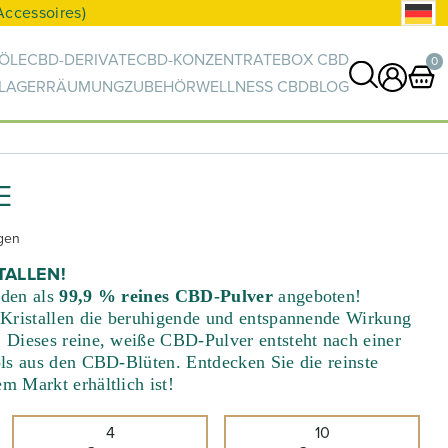
ÖLE
CBD-DERIVATE
CBD-KONZENTRATE
BOX CBD
0
-LAGERRÄUMUNG
ZUBEHÖR
WELLNESS CBD
BLOG
0 Artikel
WARENKORB ANZEIGEN
E
Ihr Warenkorb ist leer.
gen
TALLEN!
rden als
99,9 % reines CBD-Pulver
angeboten!
 Kristallen die beruhigende und entspannende Wirkung
 Dieses reine, weiße CBD-Pulver entsteht nach einer
ols aus den CBD-Blüten. Entdecken Sie
die reinste
 Markt erhältlich ist!
4
10