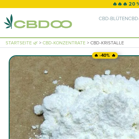
CBD-BLÜTEN
CBD-
STARTSEITE 🌿
>
CBD-KONZENTRATE
> CBD-KRISTALLE
🔥 -40% 🔥