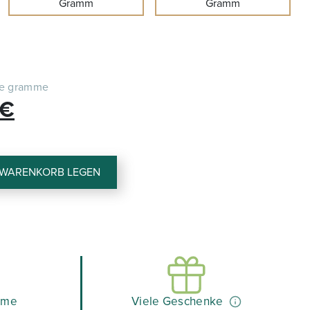
Gramm
Gramm
le gramme
Le
€
prix
actuel
 WARENKORB LEGEN
est :
 €.
11,34 €.
hme
Viele Geschenke