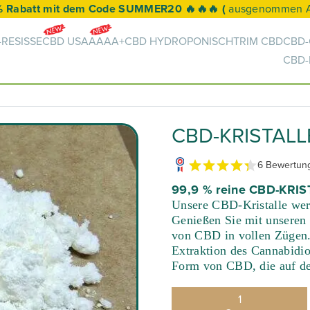
🚛 Kostenlose Lieferung ab 50 € 🚛
RESISSE
CBD USA
AAAA+
CBD HYDROPONISCH
TRIM CBD
CBD-
CBD
CBD-KRISTALL
6 Bewertun
99,9 % reine CBD-KRIS
Unsere CBD-Kristalle we
Genießen Sie mit unseren
von CBD in vollen Zügen.
Extraktion des Cannabidi
Form von CBD, die auf dem
1