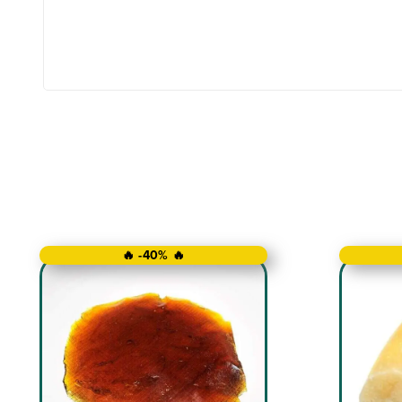
🔥 -40% 🔥