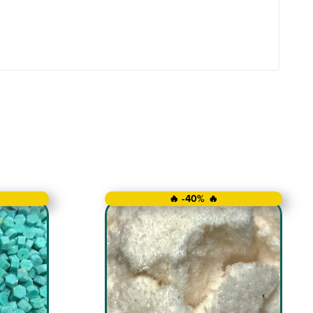
🔥 -40% 🔥