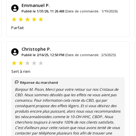
Emmanuel P.
Publié le 1/31/26, 11:26 AM
(Date de commande : 1/19/2026)
Parfait
Christophe P.
Publié le 2/16/25, 12:50 PM
(Date de commande : 2/5/2025)
Sert à rien
Réponse du marchand
Bonjour M. Pison, Merci pour votre retour sur nos Cristaux de
CBD. Nous sommes désolés que les effets ne vous aient pas
convaincu. Pour information cela reste du CBD, qui par
conséquent propose des effets légers. Et si vous désirez des
produits encore plus puissant, alors nous vous recommandons
les néocannabinoides comme le 10-OH-HHC, CBDP.. Nous
cherchons toujours à rendre 100% de nos clients satisfaits.
C’est d’ailleurs pour cette raison que nous avons tenté de vous
contacter par téléphone plusieurs fois afin de trouver une