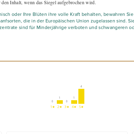
ür den Inhalt, wenn das Siegel aufgebrochen wird.
sch oder Ihre Blüten ihre volle Kraft behalten, bewahren Sie s
nfsorten, die in der Europäischen Union zugelassen sind. Sie 
entrate sind für Minderjährige verboten und schwangeren od
4
1
1
0
0
1★
2★
3★
4★
5★