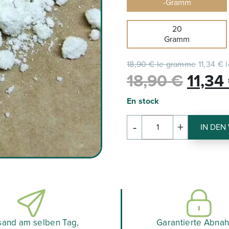
-Gramm
20
Gramm
18,90 € le gramme
11,34 € 
Le
18,90
€
11,34
prix
En stock
initial
-
+
IN DEN
Menge
était :
an
CBD-
18,90
KRISTALLEN
sand am selben Tag,
Garantierte Abna