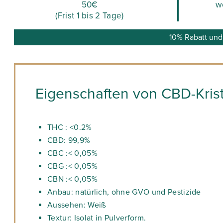
50€
w
(Frist 1 bis 2 Tage)
10% Rabatt und
Eigenschaften von CBD-Krist
THC : <0.2%
CBD: 99,9%
CBC :< 0,05%
CBG :< 0,05%
CBN :< 0,05%
Anbau: natürlich, ohne GVO und Pestizide
Aussehen: Weiß
Textur: Isolat in Pulverform.